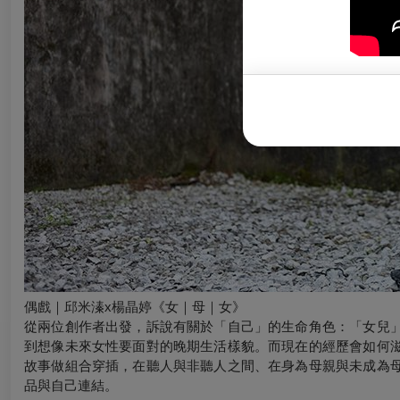
偶戲｜邱米溱x楊晶婷《女｜母｜女
》
從兩位創作者出發，訴說有關於「自己」的生命角色：「女兒
到想像未來女性要面對的晚期生活樣貌。而現在的經歷會如何
故事做組合穿插，在聽人與非聽人之間、在身為母親與未成為
品與自己連結。