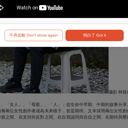
不再提醒 Don't show again
明白了 Got it
攝影 林筱
」、「女人」、「母親」、「人」；從生命中早期、中期的故事分享
滋養兩位女性創作者成為未來樣子，皆是期待。文本採用兩位女性創
母親之間、在支持與反對之間、在自我認同與自信之間、在期待與壓