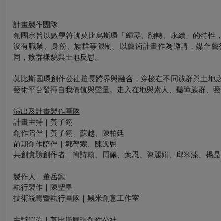
計畫製作團隊
創團宗旨以數學符號莫比烏斯環「歸零、翻轉、永續」的特性
沒有職業、身份、族群等限制。以藝術計畫作為邀請，媒合藝
同，族群樣貌與土地反思。
莫比斯圓環創作公社擅長跨界與融合，穿梭在不同族群與土地
藝術平台發揮自我價值與聲量。走入在地與素人、聽障族群、藝
演出及計畫製作團隊
計畫主持｜黃子翎
創作陪伴｜黃子翎、蘇越、陳柏廷
前期創作陪伴｜鄒瑩霖、陳逸恩
共創實驗創作者｜簡詩翰、周佩、葉恩、陳麗娟、邱米溱、楊晶
製作人｜董岳鑨
執行製作｜陳聖皇
技術統籌暨執行團隊｜黑米創意工作室
主辦單位｜莫比斯圓環創作公社