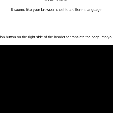
為發展呈現的軌道。
It seems like your browser is set to a different language.
ion button on the right side of the header to translate the page into y