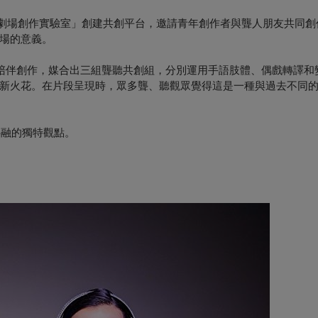
 非聽覺劇場創作實驗室」創建共創平台，邀請青年創作者與聾人朋友共同
場的意義。
作坊到陪伴創作，媒合出三組聾聽共創組，分別運用手語肢體、偶戲轉譯
新火花。在片段呈現時，眾多聾、聽觀眾覺得這是一種與過去不同
共融的獨特觀點。