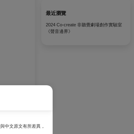
最近瀏覽
2024 Co-create 非聽覺劇場創作實驗室
《聲音邊界》
全
術美學」兩個面
能與中文原文有所差異，
作(身體性)、