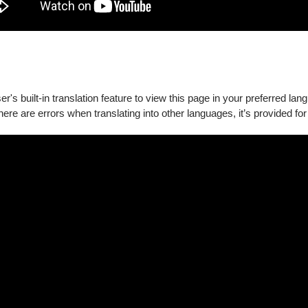
攝影 林育
's built-in translation feature to view this page in your preferred lan
、警示意義，反射社會倫理、價值觀、期望等有關議題，透過聾、聽演
there are errors when translating into other languages, it’s provided for
語境文本並結合光影，將聽覺視覺化、觸覺化之實體演練方式呈現，