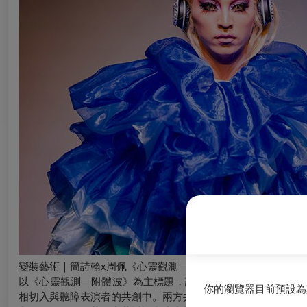
變裝藝術｜簡詩翰x周佩《心靈觀測—附體波》
以《心靈觀測—附體波》為主標題，試圖解構表演時，對表演
你的瀏覽器目前預設為
相切入與聽障表演者的共創中。兩方共創者藉由操演變裝的物件