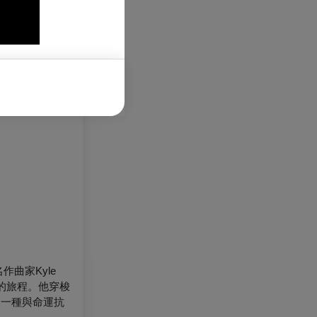
瑞典《每日新聞
作曲家Kyle
）的旅程。他穿梭
是一種與命運抗