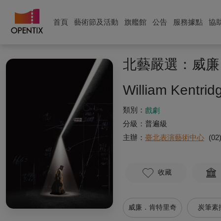
首頁
藝術節及活動
旗艦館
公告
服務據點
協
北藝嚴選：威廉
William Kentrid
類別：
戲劇
分級：
普遍級
主辦：
臺北表演藝術中心
(02
收藏
威廉．肯特里奇
炭筆素