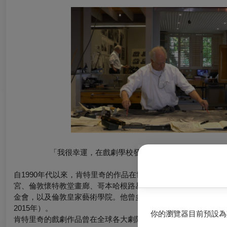
「我很幸運，在戲劇學校發現自己非常不擅長當演員
自1990年代以來，肯特里奇的作品在世界各地的博物館和畫廊
宮、倫敦懷特教堂畫廊、哥本哈根路易斯安那現代藝術博物館、馬德里
金會，以及倫敦皇家藝術學院。他曾多次參加卡塞爾文件展（1997年、
2015年）。
你的瀏覽器目前預設為
肯特里奇的戲劇作品曾在全球各大劇院和藝術節上演，包括《Refuse the Ho