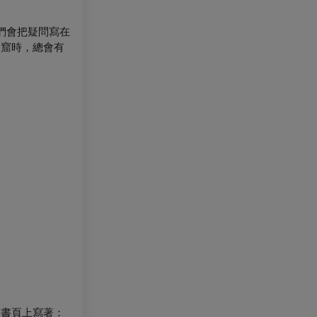
人們會把疑問寫在
洞窟時，總會有
。書頁上寫著：