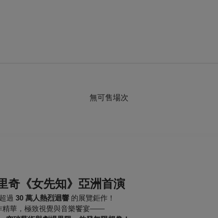
無可售場次
里奇《女先知》亞洲首演
館超過
30 萬人熱烈迴響
的展覽鉅作！
作精華，極致視覺與音樂饗宴——