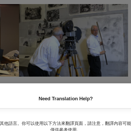
…以至於我『淪落』為一名藝術家，我也就安然接受。」-威廉．肯
Need Translation Help?
展出，包括紐約現代藝術博物館（MoMA）、維也納阿爾貝蒂娜博物
索菲亞王后藝術中心、巴塞爾藝術博物館、開普敦Zeitz MOCAA及
2002年、2012年）和威尼斯雙年展（1993年、1999年、2005
其他語言。你可以使用以下方法來翻譯頁面，請注意，翻譯內容可
ur》、《Winterreise》、《Paper Music》、《The Head &
僅供參考使用。