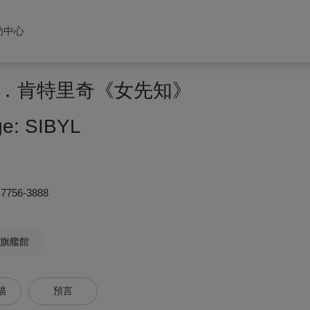
助中心
．肯特里奇《女先知》
ge: SIBYL
)7756-3888
旗艦館
描
預言