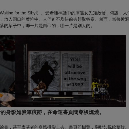
ng for the Sibyl）。受希臘神話中的庫邁女先知啟發，傳說，
，放入洞口的葉堆中。人們迫不及待前去領取答案。然而，當接近
落的葉子中，哪一片是自己的，哪一片是別人的。
者的身影如炭筆痕跡，在命運書頁間穿梭燃燒。
繪畫，甚至表演者的身體投影上去。書頁即樹葉，翻動如風吹葉旋