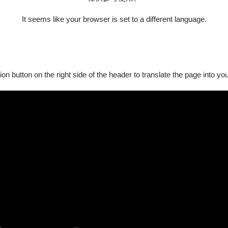
at No》。
It seems like your browser is set to a different language.
ion button on the right side of the header to translate the page into y
30萬人展覽之後，迎來劇場鉅獻
讀完的書，這場演出就是最後一章！
》是肯特里奇創作生涯的集大成之作，集繪畫、動畫、音樂與舞蹈於一
預言，結合南非傳統歌謠與合唱、不斷旋轉的肢體舞蹈，形成一齣