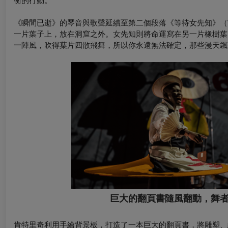
衡的行動。
《瞬間已逝》的琴音與歌聲延續至第二個段落《等待女先知》（Waiti
一片葉子上，放在洞窟之外。女先知則將命運寫在另一片橡樹葉
一陣風，吹得葉片四散飛舞，所以你永遠無法確定，那些漫天飄
巨大的翻頁書隨風翻動，舞
肯特里奇利用手繪背景板，打造了一本巨大的翻頁書，將雕塑、