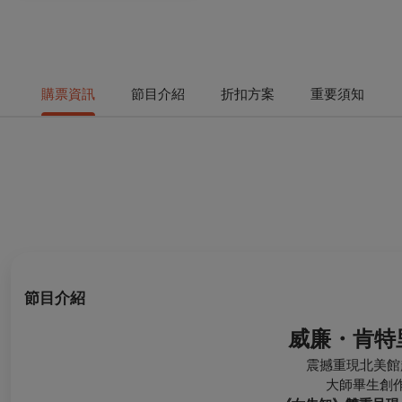
購票資訊
節目介紹
折扣方案
重要須知
節目介紹
威廉・肯特
震撼重現北美
大師畢生創