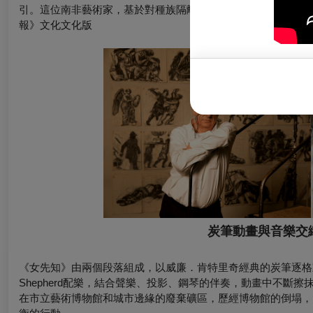
引。這位南非藝術家，基於對種族隔離政權的荒謬與殘酷的社會
報》文化文化版
炭筆動畫與音樂交
《女先知》由兩個段落組成，以威廉．肯特里奇經典的炭筆逐格動畫《瞬
Shepherd配樂，結合聲樂、投影、鋼琴的伴奏，動畫中不斷擦抹
在市立藝術博物館和城市邊緣的廢棄礦區，歷經博物館的倒塌，