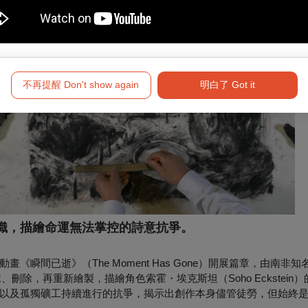
承諾，與他的藝術團隊共同創造出一件名副其實的藝術作品。」– 
不再提醒 Don't show again
明白了 Got it
織，描繪命運無法掌控的詩意抗爭。
間已逝》（The Moment Has Gone）開展篇章，由南非知名
、刪除，再重新繪製，描繪角色索霍・埃克斯坦（Soho Eckstein
以及孤獨礦工持續進行的抗爭，揭示出創作本身儘管徒勞，但始終