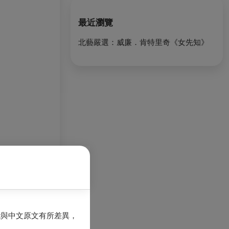
最近瀏覽
北藝嚴選：威廉．肯特里奇《女先知》
特里奇
館、巴黎羅浮
Norval基
年、2013年、
能與中文原文有所差異，
 the