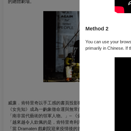
的總體劇場。
Method 2
You can use your browser
primarily in Chinese. If 
國際報
威廉．肯特里奇以手工感的書頁投影動畫，暗喻阿波羅的神諭女
《女先知》成為一齣象徵命運與無常的總體劇場。– 劇評人 耿
「南非當代藝術的領軍人物。」– 《金融時報》
「越來越令人欽佩的是，肯特里奇利用自己日益增長的國際影響
「當 Dramaten 戲劇院迎來疫情後的首次客場演出時，它