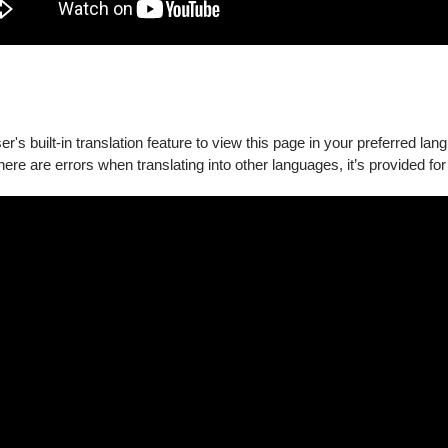
's built-in translation feature to view this page in your preferred lan
there are errors when translating into other languages, it’s provided for
評齊聲讚譽！好評不斷！
先知在樹葉寫下的預言，結合南非傳統歌謠與合唱，以及不斷旋轉
一偉
力，與一群南非同事進行合作。」– 《紐約時報》
呈現了壯麗的形態。毫無疑問，被威廉·肯特里奇的《女先知》所傳達的巨