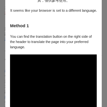
異，僅供參考使用。
於異動公告發佈前之購票觀眾，如因本異動欲退票，自公告日起至
It seems like your browser is set to a different language.
2026
年03月15日
前
，可依以下辦法辦理全額退票：
【電子票或尚未取紙本票】
Method 1
以「信用卡、行動支付、文化幣全額支付」購票：
請使用OPENTIX線上退訂單功能，至會員＞
You can find the translation button on the right side of
訂單紀錄
the header to translate the page into your preferred
＞點入要退訂的訂單，按下「退訂單」勾選欲退項目，線上完
language.
成退訂。
※請留意，每日23:30-00:00為系統結算期間暫停服務。請務必
留意退票期限，提前申請。
※購買團票、套票或無法使用退訂單功能時，請至
網站
勾選項目1，填寫訂單資料辦理。申請的退票如符合退票規
則，將於3個工作日內執行退票作業。
2.
以「ATM轉帳、現金」購票：
請至
網站
勾選項目2，填寫訂單資料並附上存摺照片辦理，申請的退票