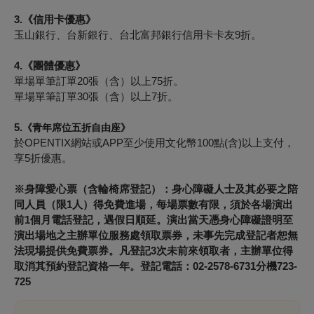
3.
《信用卡優惠》
玉山銀行、台新銀行、台北富邦銀行信用卡卡友
9
折。
4.
《團體優惠》
單場單筆訂單
20
張（含）以上
75
折。
單場單筆訂單
30
張（含）以上
7
折。
5.
《
青年席位五折自由座
》
於OPENTIX網站或APP至少使用文化幣100點(含)以上支付
，
享5折優惠。
※身障愛心票（含輪椅席登記）：身心障礙人士及其必要之陪
同人員（限1人）得免費進場，每場票數有限，須於各場演出
前1個月電話登記，遇假日順延。演出當天憑身心障礙證明至
演出場地之主辦單位服務處領取票券，未事先完成登記者恕無
法現場提供免費票券。凡登記3次未前來領取者，主辦單位得
取消其預約登記資格一年。登記電話：02-2578-6731分機723-
725