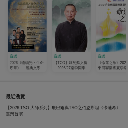
音樂
音樂
音樂
2026《琉璃光・生命
【TCO】聽見蘇文慶
《命運之旅》202
序章》— 經典文學清
－2026/27樂季開季音
東回響樂團夏季巡
唱劇
樂會
最近瀏覽
【2026 TSO 大師系列】殷巴爾與TSO之伯恩斯坦《卡迪希》
臺灣首演