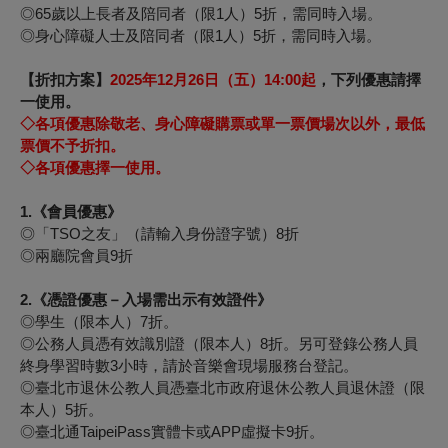
◎65歲以上長者及陪同者（限1人）5折，需同時入場。
◎身心障礙人士及陪同者（限1人）5折，需同時入場。
【折扣方案】
2025
年12月26日（五）14:00
起
，下列優惠請擇
一使用。
◇
各項優惠除敬老、身心障礙購票或單一票價場次以外，最低
票價不予折扣。
◇
各項優惠擇一使用。
1.
《會員優惠》
◎
「
TSO
之友」（請輸入身份證字號）
8
折
◎
兩廳院會員
9
折
2.
《憑證優惠－
入場需出示有效證件》
◎學生（限本人）7折。
◎公務人員憑有效識別證（限本人）8折。另可登錄公務人員
終身學習時數3小時，請於音樂會現場服務台登記。
◎臺北市退休公教人員憑臺北市政府退休公教人員退休證（限
本人）5折。
◎臺北通TaipeiPass實體卡或APP虛擬卡9折。