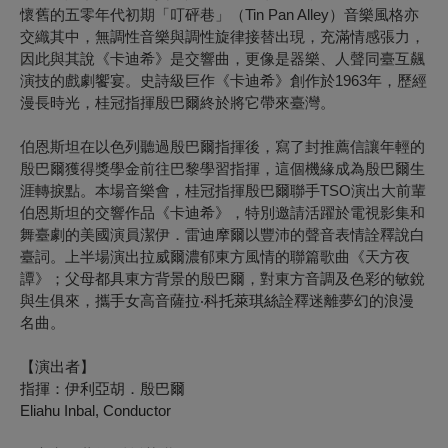
懷舊的五零年代初期「叮砰巷」（Tin Pan Alley）音樂風格亦
交織其中，無調性音樂與調性旋律接替出現，充滿情感張力，
因此與其說《卡迪希》是交響曲，更像是器樂、人聲同臺互飆
演技的戲劇饗宴。史詩級巨作《卡迪希》創作於1963年，歷經
漫長時光，桂冠指揮殷巴爾終於將它帶來臺灣。
伯恩斯坦在以色列聽過殷巴爾指揮後，寫了封推薦信讓年輕的
殷巴爾獲得獎學金前往巴黎學習指揮，這個機緣成為殷巴爾生
涯轉捩點。本場音樂會，桂冠指揮殷巴爾聯手TSO演出大前輩
伯恩斯坦的交響作品《卡迪希》，特別邀請活躍於電視影集和
舞臺劇的美國演員潔伊．雷迪摩爾以豐沛的聲音表情詮釋說白
臺詞。上半場演出拉威爾濃郁東方風情的聯篇歌曲《天方夜
譚》；父母都具東方背景的殷巴爾，對東方音調及色彩的敏銳
與生俱來，攜手女高音
薩拉‧科托萊琪絲
詮釋迷離夢幻的浪漫
名曲。
【演出者】
指揮：伊利亞胡．殷巴爾
Eliahu Inbal, Conductor