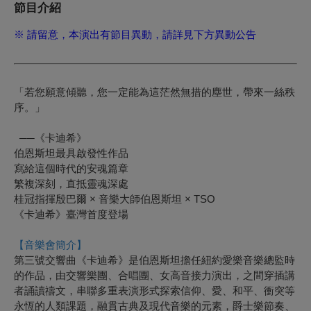
節目介紹
※ 請留意，本演出有節目異動，請詳見下方異動公告
「若您願意傾聽，您一定能為這茫然無措的塵世，帶來一絲秩
序。」
──《卡迪希》
伯恩斯坦最具啟發性作品
寫給這個時代的安魂篇章
繁複深刻，直抵靈魂深處
桂冠指揮殷巴爾 × 音樂大師伯恩斯坦 × TSO
《卡迪希》臺灣首度登場
【音樂會簡介】
第三號交響曲《卡迪希》是伯恩斯坦擔任紐約愛樂音樂總監時
的作品，由交響樂團、合唱團、女高音接力演出，之間穿插講
者誦讀禱文，串聯多重表演形式探索信仰、愛、和平、衝突等
永恆的人類課題，融貫古典及現代音樂的元素，爵士樂節奏、