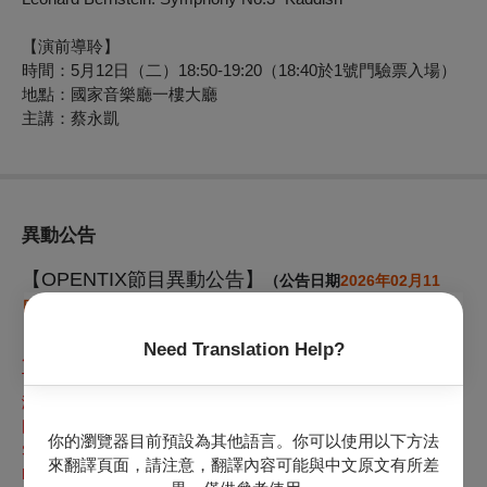
【演前導聆】
時間：5月12日（二）18:50-19:20（18:40於1號門驗票入場）
地點：國家音樂廳一樓大廳
主講：蔡永凱
異動公告
【OPENTIX節目異動公告】
（公告日期
2026年02月11
日
）
Need Translation Help?
原訂於2026
年05月12日（二）19:30
於國家音樂廳演出之【2026
TSO 大師系列】殷巴爾與TSO之伯恩斯坦《卡迪希》臺灣首演，
演出者女高音：瓦妮娜．桑托尼 （Vannina Santoni, Soprano）
因故異動為女高音：薩拉‧科托萊琪絲 （Sara Cortolezzis,
你的瀏覽器目前預設為其他語言。你可以使用以下方法
Soprano），
新增台北愛樂少年及兒童合唱團 （Taipei
來翻譯頁面，請注意，翻譯內容可能與中文原文有所差
Philharmonic Youth and Children’s Choir）。