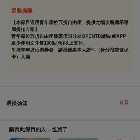
溫馨提醒
【本節目適用
青年席位五折自由座
，提供之場次將顯示專
屬折扣方案】
青年席位五折自由座
優惠僅限於
於OPENTIX網站或APP
至少使用文化幣100點(含)以上支付
。
※持青年席位票券者，請憑優惠本人證件（身分證或健保
卡）入場
查看
退換須知
購買此節目的人，也買了...