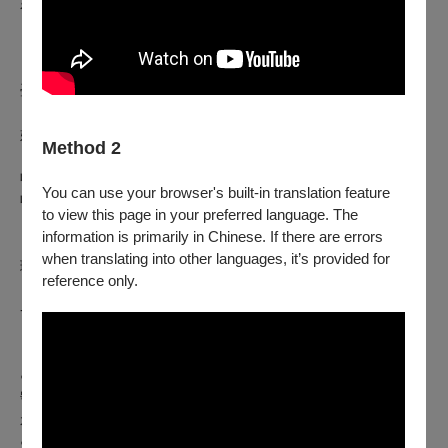
如符合退票規則，將於3個工作日內執行退票作業。
【已取紙本票】
請由下述退票方案擇一辦理：
1.
臨櫃退票
：請於服務時間內，至OPENTIX臺北、臺中、
臺南、高雄四大服務處辦理。
2.
郵寄退票
：請將存摺影本（刷卡購票無須提供）、票券、
姓名電話等聯絡資訊於退票期限前（郵戳為憑），掛號郵寄至
Method 2
「100012臺北市中正區中山南路21-1號 OPENTIX 退票小組
收」。退票郵寄前請記下票面之訂單編號，並請妥善保存掛號
You can use your browser's built-in translation feature
收據。
to view this page in your preferred language. The
information is primarily in Chinese. If there are errors
【向主辦單位購買之有價票券者】
，請洽
TSO秘書室張先生
辦
when translating into other languages, it’s provided for
理，聯絡電話
（
02
）2578-6731#734
reference only.
--------
※如何查詢付款方式：
● 登入OPENTIX＞會員＞訂單紀錄，點入要查詢的訂單編
號內即可查看付款方式。如為文化幣全額支付，付款方式會顯
示「現金 $0 + 文化幣」。
● 票券入場聯，票價旁的英文代號C為現金付款，ATM為