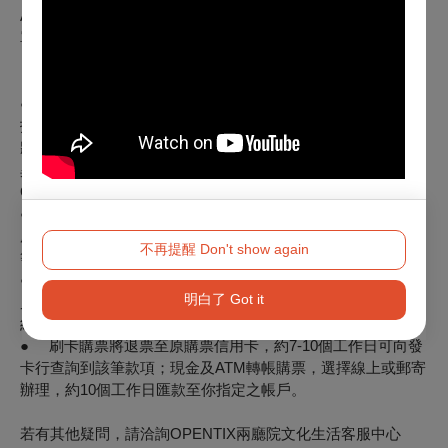
ATM轉帳，V／M／J／AE／AP／GP為刷卡付款，B為向主辦
單位購票票券。
※注意事項
● 如購票時使用文化幣或點數折抵，退票時，系統將退還折
抵之全額文化幣，並於扣除退票手續費後，優先退還點數，再
將剩餘款項退回。特別提醒，如退票時（含換、補票及因節目
異動之退票），抵用之文化幣、點數已逾使用效期，
OPENTIX將無法以任何形式進行返還、展延。
● 退票以票面金額為計算標準，取票所產生之郵寄費、超商
服務費，退票寄回郵資、選擇ATM轉帳付款產生之轉帳手續費
不再提醒 Don't show again
等均不屬於退票費用計算內。
● 原訂單如為線上購買或分銷點購買並有歸戶OPENTIX會
明白了 Got it
員，退票成功後會收到Email通知，你亦可登入OPENTIX訂單
紀錄，查詢訂單狀態。
● 刷卡購票將退票至原購票信用卡，約7-10個工作日可向發
卡行查詢到該筆款項；現金及ATM轉帳購票，選擇線上或郵寄
辦理，約10個工作日匯款至你指定之帳戶。
若有其他疑問，請洽詢OPENTIX兩廳院文化生活客服中心