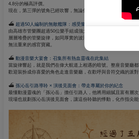
4.8分的極高評價。
現在，第三彈的號角已經吹響，無論你是曾並肩作戰的老戰友，
⛴︎
超過50人編制的無敵艦隊：感受樂器齊鳴的磅礡聲浪
由高雄市管樂團超過50位樂手組成強大編隊，將音符化為破浪
層層堆疊的管樂旋律，如同厚實的波濤湧入音樂廳，交織成全方
無法重來的感官寶藏。
⛴︎
動漫音樂大宴會：召集所有熱血靈魂在此集結
當旋律響起，就是我們在偉大航道上相遇的暗號。整座音樂廳都
歡迎裝扮成你喜愛的角色走進音樂廳，在歡呼與音符交織的派對
⛴︎
孫沁岳引路導聆 × 演後見面會：帶走專屬於你的紀念
最懂動漫靈魂的「孫沁岳」擔任引路人，他將用細膩且富有層次
現場也規劃孫沁岳演後見面會，讓這份聆聽的悸動，化作指尖能