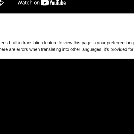
's built-in translation feature to view this page in your preferred lan
there are errors when translating into other languages, it’s provided for
航向那片名為「青春共鳴」的音樂之海。
章，無論是選曲的共鳴感或現場的震撼張力，皆在滿分5分的演後回