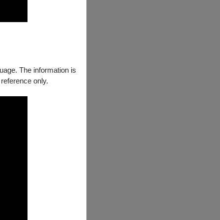
guage. The information is
 reference only.
饋中，寫下超過