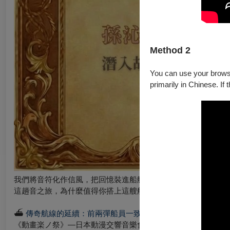
Method 2
You can use your browser
primarily in Chinese. If 
我們將音符化作信風，把回憶裝進船艙，準備好要在這天，帶你
這趟音之旅，為什麼值得你搭上這艘船？
⛴︎
傳奇航線的延續：前兩彈船員一致肯定、接近滿分的見證
《動畫楽ノ祭》—日本動漫交響音樂會的航線已走過兩場熱血篇