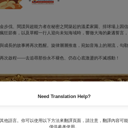
金步伐、間諜與超能力者在秘密之間築起的溫柔家園、排球場上因
瘋狂節奏，以及草帽一行人迎向未知海域時，響徹大海的豪邁誓言
與成長的故事將再次甦醒。旋律層層推進，宛如音海上的潮流，勾
再次啟程——去追尋那份永不褪色、仍在心底激盪的不滅感動！
Need Translation Help?
其他語言。你可以使用以下方法來翻譯頁面，請注意，翻譯內容可
僅供參考使用。