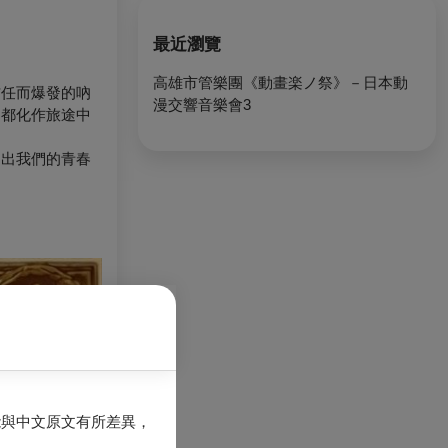
最近瀏覽
高雄市管樂團《動畫楽ノ祭》－日本動
信任而爆發的吶
漫交響音樂會3
，都化作旅途中
勒出我們的青春
能與中文原文有所差異，