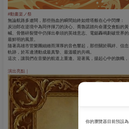
#
動畫楽ノ祭
無論航路多遼闊，那些熱血的瞬間始終如燈塔般在心中閃爍：
炭治郎在逆境中為同伴揮刀的決心、喬魯諾踏向命運交會點的黃
喊、骨骼碎裂聲中仍揮出拳頭的英雄意志、電鋸轟鳴劃破世界的
最鮮明的風景。
隨著高雄市管樂團細緻而渾厚的音色響起，那些關於羈絆、信念
軌跡，於耳邊湧動成最真摯、最溫暖的共鳴。
這次，讓我們在音樂的航道上重逢。迎著風，揚起心中的旗幟，
演出亮點｜
你的瀏覽器目前預設為