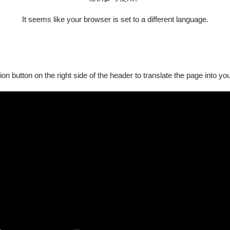
It seems like your browser is set to a different language.
ion button on the right side of the header to translate the page into y