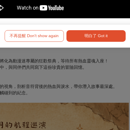
還是準備初次登船的新夥伴，這趟傳奇航程都不容錯過。
而行的力量。
位包圍的立體聲場。這種震撼只有在現場與我們一同呼吸的你，才
不再提醒 Don't show again
明白了 Got it
將化為動漫迷專屬的狂歡祭典，等待所有熱血靈魂入座！
中，與同伴們共同寫下這份珍貴的冒險回憶。
的視角，剖析音符背後的熱血與淚水，帶你潛入故事最深處。
觸碰到的紀念。