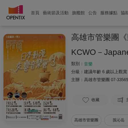
首頁
藝術節及活動
旗艦館
公告
服務據點
協
高雄市管樂團《
KCWO－Japanes
類別：
音樂
分級：
建議年齡 6 歲以上觀賞
主辦：
高雄市管樂團
07-3356
收藏
高雄市管樂團
孫沁岳