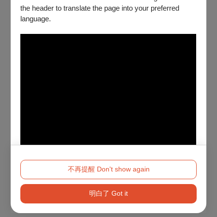
the header to translate the page into your preferred
language.
不再提醒 Don't show again
明白了 Got it
Method 2