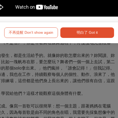
行音樂長大的人，對妳來說，「耶」跟「啊」從來不是個問題。
裡。我當時想：對吼，好啦，你不要講話，認真聽就好了！（大
比如若有人要用傳統原住民音樂來看我，那就永遠無法理解我，
人的音樂。
不再提醒 Don't show again
明白了 Got it
會被好／壞的批評干擾。
、《＃是否》，你是帶著舞者練舞過程中，才慢慢地完整段落
的發生，都是生活給予的。就像妳的歌怎麼出來的？妳閱讀、妳
。比如一塊帆布在那，要怎麼玩？舞者們一個一個上去試，第二
的那個solo拿出來。」他們瘋掉，「誰會記得！」但我記得。
海邊，我也在工作，持續觀察每個人的個性、動作。浪來了，他
了排練場，這些都是他們身上長出來的，讓他們很有自信，這跟
、學習給他們？這樣才能觀察這個身體有什麼。
完成。像寫一首歌可以很簡單：想一個主題，跟著媽媽在電腦
較久，因為每首歌是由不同的角色在唱，我需要先採集想像中的