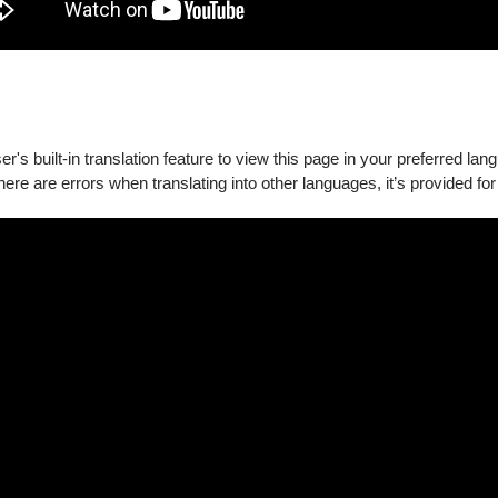
's built-in translation feature to view this page in your preferred lan
there are errors when translating into other languages, it’s provided for
，我提出一些委婉的質疑，妳當時的回答很好。就像我是西方舞