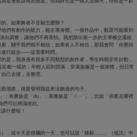
成為這隻歌該有的態度。但我終究是一個人去聊天，但你是一群
要的。如果舞者不甘願怎麼辦？
望他們有創作的能力，能主導身體。一個作品中，觀眾可能看到
的演出調整，讓他們不再害怕。我把踏出第一步的主導權交還給
很累，關乎我們相不相信，如果有人不相信，那我會問「你覺得
再進行綜合——這需要時間。
運的是，我身邊有很多不同類型的創作者，學生時期非常好動，
現在都一樣的，年輕人回到部落，穿著族服是一個身體，但日常
，自己去撞，去整理。
東西混搭，很愛發明我從來沒聽過的句子。
i」；布農族是「du」；泰雅族是「ㄍㄧˋ」，比如「你要去哪裡
我們可以辨識彼此。
在講什麼啦！
昂），或今天是很爛的一天，也可以說「矮殺……」（低沈）中