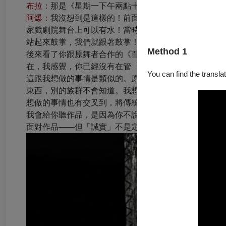
布拉：
那是《星期一下午兩點十分》（2004），我剛
阿爆：
我沒想到是這樣的！前面睡著，水倒下來就醒了
家戲劇院舞台上可以有水！當時跟妹妹去看，我們討論
站起來鼓掌，我們就跟著鼓掌！（大笑）小時候當然討
Method 1
後來看了你跟原舞者合作的《百合戀》，直到回台東這
在，我感覺，你已經沒有在管「原住民」了，脫掉族群
You can find the translat
這跟我想做的事情是類似的。原住民有自己的流行音樂脈絡
東西，別的族群不會知道。我想，未來「流行音樂」應
想做的事情也有交叉到，將傳統元素轉換，隨著生活改
我會給你聽作品，是因為你不說謊。創作者需要這樣的
面對作品——但「誠實」不是定義在他人，而是我們有