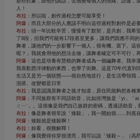
那些對象，跟他們講話，去感覺每個人的情緒、語速，
人！
布拉：
所以啦，創作過程怎麼可能享受！
阿爆：
而且大部分的人應該不明白這些過程對創作是必
布拉：
頭一年比較辛苦，慢慢有了默契，是共創，我希
了8段，但我們可能有17段甚至更多，讓我們因應不同
舞者，讓他們的一步影響下一個人，很有機、當下。這
呢？」我就會用他的想法去做，讓舞者確定可不可行，
阿爆：
這也是培養有慧根的舞者成為一個編舞者。我幸
我喜歡西洋律動的東西，也學了街舞。這是70年代直到
生活又是另一個狀態——很自然地並行，是生活帶領我
混搭、改變都是日常
布拉：
我是認識原舞者之後才知道，原住民能夠把各種
阿爆：
不同族群有不同語助音，比如排灣族是「yi」「a
ㄍㄧˋ」。這很像是我們自己族群的密碼，透過語助音，
布拉：
像是舞者很常說「矮殺」，我一開始很……到底
阿爆：
矮殺就是矮殺啊！
布拉：
妳看，很難解釋！
阿爆：
像我覺得你穿很漂亮，我可以說「矮殺～」（高