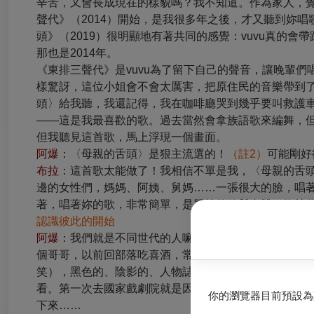
辛苦，又會長成現在的樣貌嗎？我不知道。作為家人，覺
聲代》（2014）開始，是我很多年之後，才又聽到妳唱歌的專輯
頭》（2019）很明顯地有著共同的感覺：vuvu真的
那也是2014年。
《東排三聲代》是vuvu為了留下自己的聲音，讓晚輩們唱
樣驚訝，這位小姐會不會太厲害，把原住民的音樂帶到了另
頭〉給我聽，我還記得，我在咖啡廳哭到幾乎要叫救護
——這是我最喜歡的歌。過去當然會拿族語歌來編舞，
但我聽見這首歌，馬上浮現一個畫面。
阿爆：
〈母親的舌頭〉是狠主流選的！
（註2）
可能剛好
布拉：
這首歌太能做了！我相信不單是我，〈母親的舌
邊的女性們，媽媽、阿姨、舅媽……一張很大的臉，唱
著，唱著妳的歌，非常簡單，是單純的歌與身體，妳就
認識彼此的開始
阿爆：
我們就是不同世代的人嘛，我跟你媽媽還比較熟
個哥哥，以前回部落吃喜酒，常遇到其他哥哥，後來才
笑），黑色的、陰影的、人物誌的那種。照片裡的你很
看。第一次去國家戲劇院就是因為你。當時看到睡著…
你的瀏覽器目前預設為
下來……