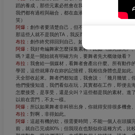
蹈的養成，那些元素必然會在我的創作裡，妳就是唱流
我們都有過程與融合，都在血液裡，自然會出現在創作
笑）
阿爆：
創作者要清楚自己，但不能理解的人一定會有，
那這些人就不是我的TA，我反而會去推薦他們去聽其他
布拉：
創作終究得回到自己。如果你夠清楚自己，就不
阿爆：
我好奇編舞家怎麼採集素材？比如《漂亮漂亮》
嗎？還是一開始就有明確方向，要舞者先大概做做看？
布拉：
我會給一個媒材，看舞者會產出什麼。所有動作
學習，這些就庫存在妳的記憶裡，我相信身體也是如此
天全部收起來。舞者們都知道，我會說：「幾月幾號，你
他們慢慢知道，我們看似在玩，其實都在工作，即便去
怎麼接受，是享受，還是尖叫？這些都是我的素材。進
以前在雲門，不太一樣。
阿爆：
所以如果舞者非科班出身，你就得安排很多機會
布拉：
對啊，非得如此。
阿爆：
這超有機的欸，很需要時間，不能一個人在頭腦
前，就自己完成80%；但我現在也類似你這種方式，比