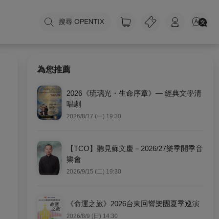
搜尋 OPENTIX
為您推薦
2026《琉璃光・生命序章》— 經典文學清
唱劇
2026/8/17 (一) 19:30
【TCO】聽見蘇文慶－2026/27樂季開季音
樂會
2026/9/15 (二) 19:30
《命運之旅》2026台東回響樂團夏季巡演
2026/8/9 (日) 14:30