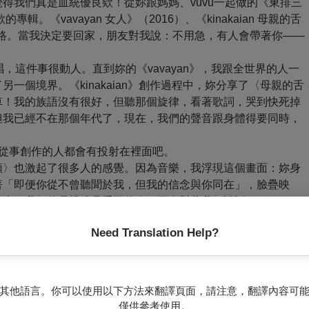
得我們真是血統優良欸！從妳跟媽媽、vuvu一起做的《東排三
。《vavayan 女人》（2016）、《kinakaian 母親的舌
會帶路。當我決定要回家，朋友對我說：不用急，有人會帶著你——
，這件事很動人。直到妳的《vavayan》，我跟全世界的人一
一個境界。《kinakaian》創作過程中，妳分享了〈母親的舌
車！我的族語沒有很好，但聽那個旋律，看著歌詞，哭到快死掉
但我已經不在那個年代了，現在，我們的聲音跟身體得要同時，
從事創作的人都會有投射在裡面吧。
頭〉也激起了很多人的感覺。因為音樂，我浮現這個畫面：妳身
著「即便你從不曾聽聞於我，但我的信念與你同在」，臉疊映
代表了我們的母親或是重要的人，正在對著我們說話。
Need Translation Help?
！姑婆很好相處，長輩們感情都很好。我以前不知道有這樣的一
知道有個哥哥在國外，有很多……「很嚴重的」照片（布拉大
少笑，很嚴肅。比較熟，真的是你回來以後，發表作品邀家人去
…你好像也習慣我們會睡著了。（大笑）我還記得舞台上，水倒
其他語言。你可以使用以下方法來翻譯頁面，請注意，翻譯內容可
僅供參考使用。