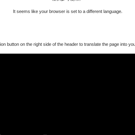
回來，第一支雲門春鬥駐團編舞作品。
，我想：哇！可以這麼鬧的喔！（兩人大笑）我才知道，原來國
It seems like your browser is set to a different language.
：為什麼有人在游泳，這樣的舞蹈，什麼意思？！謝幕時，大家
論不出什麼，結論就是：藝術就是這樣子！
幾年的作品。剛回來，接觸傳統的形式，給自己一個緩衝，到現
與身份，作為一個人，去呈現生活的樣子。
ion button on the right side of the header to translate the page into y
，南台灣有很多Indie的唱片製作公司，有很多卡帶，但這些
該也要有一個區塊是屬於「台灣原住民流行音樂」——這跟哥哥
變。我們開始比較熟識，就是都在做相同東西。
人，明白告訴我們好／不好在哪裡。某種程度上，我們都想誠實
沒有真的把心裡想要講的那個東西說到「足」。