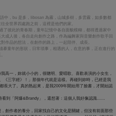
語中，bu 是多，libosan 為霧，山城多樹，多雲霧，如多數都
在往全世界四處跑之前，這裡是他們的家。
錯過了彼此的青春期，童年記憶中各自面貌模糊，都得透過家中
長大成人後，各自走向創作之路，作為編舞家與音樂創作歌手回
此對作品的想法，在創作的路上，一起陪伴、成長。
家，描摹童年的形狀，日常瑣事，相遇的人，在意的事，正在進行的
延。
時我高一，妳就小小的，很聰明、愛唱歌、喜歡表演的小女生，
、《三字經》！」那個年代就是這樣。再碰到妳時，已經是我
們都長大了。真的熟起來，是我2009年開始用了臉書，才開始認
看到「阿爆&Brandy」，還想著：這個人我好像認識……
想，創作者的養分，回家找自己的文化是關鍵，但沒有前面那些