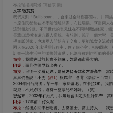
布拉瑞揚與阿爆 (高信宗 攝)
文字 張慧慧
我們來到「Buliblosan」，台東縣金峰鄉嘉蘭村。排灣族
市原住民都曾在求學階段離開家，布拉瑞揚、阿爆兩人
這對相差9歲、不同世代的表兄妹在不同時間點離家，
長輩口語拼湊遠方親人樣貌。沒想到，繞了一個大彎，
望血脈與家，也讓兩人開始有了交集，更能誠實交流彼
兩人在2020 年末滿檔行程中，偷了個小空，相約回
計畫—讓生活中的拋接與滾動，化為各種創作可能的蔓
布拉：
我跟妳以前其實不熟嘛，妳是都市長大的。
阿爆：
而且你很早就出去了。
布拉：
最後一次看到妳，是舅媽拎著妳來左營高中，當
舅舅們會說「小雯
（註1）
很厲害！會背《唐詩三百首》
2004年回台灣後，某一年回家掃墓吧，在卡拉OK。我
親戚，不只妳啦，還有一整票兄弟姊妹。（笑）
想起來，2003年在紐約，我每週會固定去租錄影帶，當時
阿爆：
17年前！好久喔！
布拉：
然後妳回學校唸書、去當護士、當主持人……我