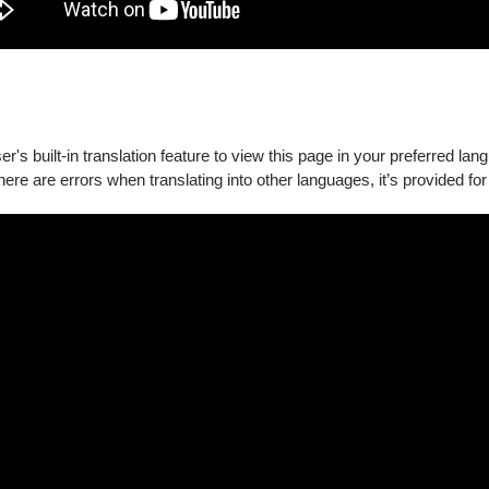
囊盒
選集
藝思
看全部
's built-in translation feature to view this page in your preferred lan
there are errors when translating into other languages, it’s provided for
密