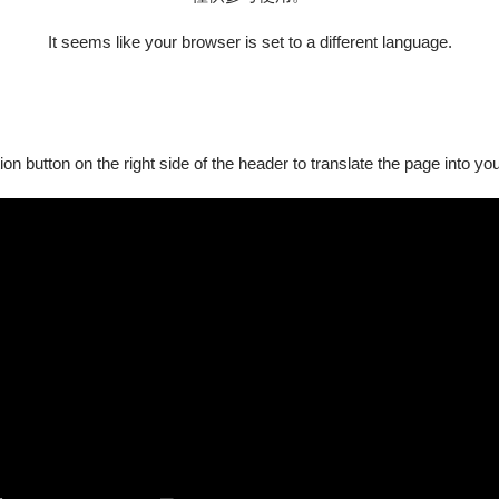
It seems like your browser is set to a different language.
ion button on the right side of the header to translate the page into y
家中寶貝來場藝文約會💖 五大主題，將你的藝文需求分類，讓你在茫茫
主題，當期介紹請見OPENTIX粉絲專頁)
連結
連結
連結
│ 親子歡
OT主題系列 │ 時光膠
OT主題系列 │ 小資輕
OT主題