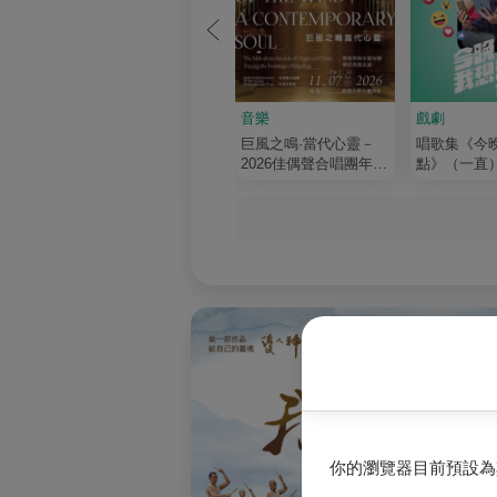
音樂
戲劇
巨風之鳴·當代心靈－
唱歌集《今
2026佳偶聲合唱團年度
點》（一直
音樂會
生音樂劇
你的瀏覽器目前預設為