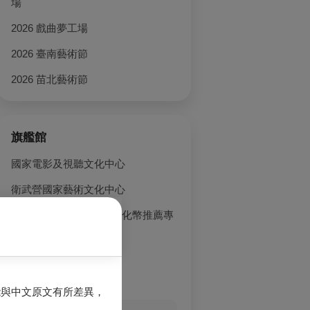
場
2026 戲曲夢工場
2026 臺南藝術節
戲劇
戲劇
音
2026 苗北藝術節
子音樂劇場：森
2026正港雄有戲-豆子
果陀劇場《Crash,
湯
曲
劇團《蝴蝶大變！(是變
Boom Boom Love!》演
《
身的變)》
唱會音樂劇
音
旗艦館
國家電影及視聽文化中心
衛武營國家藝術文化中心
OPENTIX 文化禮金／文化幣推薦專
區
臺中國家歌劇院
國家兩廳院
能與中文原文有所差異，