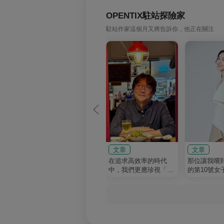
OPENTIX駐站探險家
駐站作家這個月又將告訴你，他正在關注
文章
文章
在追求高效率的時代
那位讓我嚐
中，我們更應珍視「看
的第10號女
似無用的過程」的價值
專欄
｜櫻井弘二