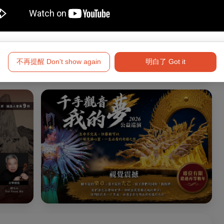
文章
文章
文章
的各個經驗
爵士靈魂無所不在 小號
異國花雨下找到戲曲堅
在AI
家魏廣晧 優雅的音樂行
持 京劇名伶朱安麗 無
老派浪漫吧
問與觀察
旅與職人溫度
忌揮灑的自信與率性
設計工
看全部
不再提醒 Don't show again
明白了 Got it