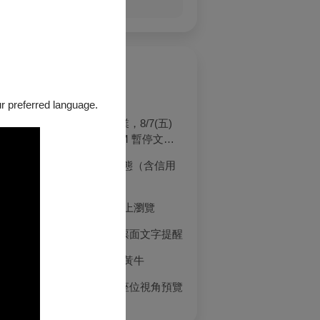
看全部
公告
節目異動公告
our preferred language.
配合文化幣平台維護作業，8/7(五)
5:00PM ~ 8/8(六)2:30AM 暫停文化
幣折抵使用
7/3（五）訂單與付款狀態（含信用
卡／ATM）相關說明
OPENTIX藝文指南針線上瀏覽
【重要公告】紙本票券票面文字提醒
OPENTIX邀請你共同抗黃牛
有關選位座位圖及提供座位視角預覽
之場館
系列 │ 點點有