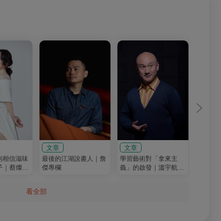
文章
文章
文章
到相信滋味
最後的江湖說書人｜詹
學習藝術對「拿來主
在搖滾
子｜蔡燦得
傑專欄
義」的啟發｜溫宇航專
是兩個
欄
（Tom
血日子
看全部