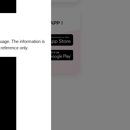
下載 OPENTIX APP !
guage. The information is
 reference only.