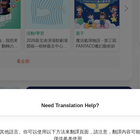
活動/學習
親子
親子
晚，我想來
2026新北表演場館劇場
魔法氣球物語 - 第三屆
賦格親
）翻轉の人
開箱—樹林藝文中心
FANTACO魔幻藝術節
林嬉遊
《米奇去哪裡》
看全部
Need Translation Help?
其他語言。你可以使用以下方法來翻譯頁面，請注意，翻譯內容可
僅供參考使用。