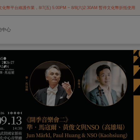
化幣平台維護作業，8/7(五) 5:00PM ~ 8/8(六)2:30AM 暫停文化幣折抵使用
助中心