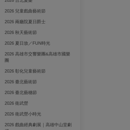
2026 台北愛樂
2026 兒童戲曲藝術節
舞蹈
戲劇
音
2026 兩廳院夏日爵士
斯：兩首弦樂六
台灣芭蕾舞團年度創作
《今夜無法說相聲之大
《
演出《海風 - 漂亮之
師來了》
20
2026 秋天藝術節
島》
2026 夏日放／FUN時光
2026 高雄市交響樂團&高雄市國樂
團
2026 彰化兒童藝術節
2026 臺北藝術節
2026 臺北藝穗節
2026 衛武營
2026 衛武營小時光
2026 戲曲經典劇展｜高雄中山堂劇