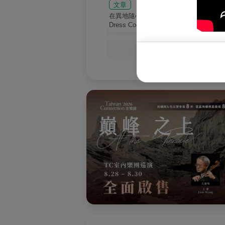
文章
文章
在異地隨心而走的
撿拾生命中
Dress Code 演員范瑞
片段 編舞家王宇光 永
君 無法被定義的百變風
無止盡的探
格