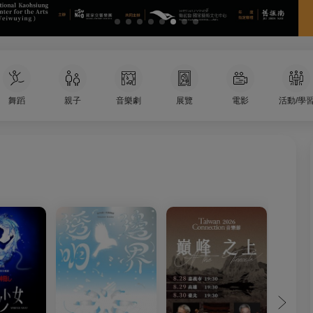
舞蹈
親子
音樂劇
展覽
電影
活動/學