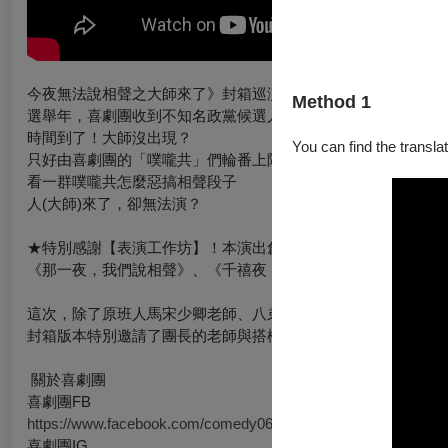
今夜無法說相聲之大師來了》封箱巡演版
Method 1
選舉年，喜劇團收到不知名政黨候選人邀請舉辦相聲藝文表演
時間到了！大師沒出現？
You can find the translat
只好由喜劇團的「噗嚨共」們輪番上陣頂替塞時間
看一群噗嚨共怎麼惡搞相聲段子
人(大師)來了，卻無法演？
★特別感謝【表演工作坊】！本演出創作靈感來自於【表演工作
《那一夜，我們說相聲》、《千禧夜，我們說相聲》
這次，除了原班人馬宋少卿老師、八弟、HoldChill猴糗、團長
封箱版本特別邀請了團長的老師與搭檔 黃士偉老師加入演出行
關於喜劇團
喜劇團FB
https://www.facebook.com/comedy0610
喜劇團IG