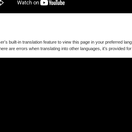
's built-in translation feature to view this page in your preferred lan
there are errors when translating into other languages, it’s provided for
、呂濟寬