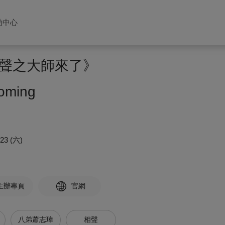
助中心
聲之大師來了》
coming
/23 (六)
主辦專頁
官網
八弟蕭志瑋
相聲