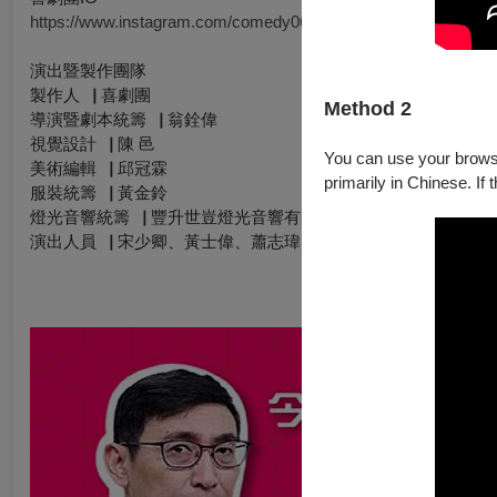
https://www.instagram.com/comedy0610
演出暨製作團隊
製作人▕ 喜劇團
Method 2
導演暨劇本統籌▕ 翁銓偉
視覺設計▕ 陳 邑
You can use your browser
美術編輯▕ 邱冠霖
primarily in Chinese. If 
服裝統籌▕ 黃金鈴
燈光音響統籌▕ 豐升世豈燈光音響有限公司
演出人員▕ 宋少卿、黃士偉、蕭志瑋(八弟)、翁銓偉、廖邱堃