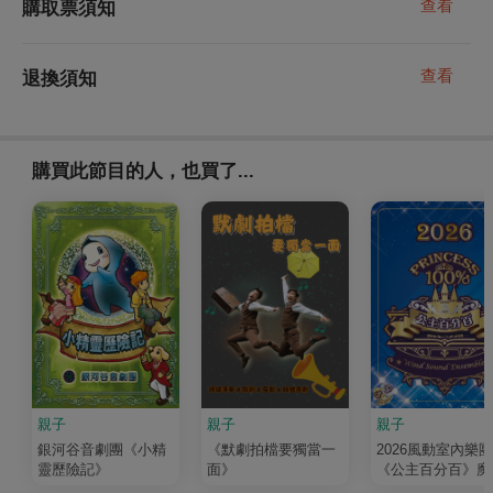
查看
購取票須知
查看
退換須知
購買此節目的人，也買了...
親子
親子
親子
銀河谷音劇團《小精
《默劇拍檔要獨當一
2026風動室內樂團
靈歷險記》
面》
《公主百分百》魔
冒險