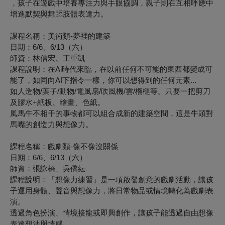
，孩子在遊戲中培養專注力與手眼協調，親子則在互相呼應中
增進默契與舞蹈肢體表達力。
課程名稱：美術類-夢裡的建築
日期：6/6、6/13（六）
師資：林信宏、王重凱
課程說明：在Ai時代來臨，在以前任何不可能的東西都變成可
能了，如同向AI下指令一樣，你可以想得到的任何元素...
如人造物/葉子/動物/電風扇/吹風機/雲/榴槤等。只要一把剪刀
及膠水+紙板、繪畫、色紙。
風馬牛不相干的事物都可以組合成新的建築空間，這是牛頭對
馬嘴的創造力與想像力。
課程名稱：戲劇類-像不像沒關係
日期：6/6、6/13（六）
師資：張詠橋、吳僑紜
課程說明：「想像力練習」是一項啟發創意的戲劇活動，讓孩
子運用身體、聲音與想像力，將日常物品或情境轉化為戲劇表
演。
透過角色扮演、情境接龍或即興創作，讓孩子能透過自由想像
表達想法與情感。