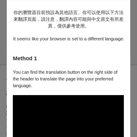
舞蹈類-感知身體呼吸
你的瀏覽器目前預設為其他語言。你可以使用以下方法
文山劇場
來翻譯頁面，請注意，翻譯內容可能與中文原文有所差
異，僅供參考使用。
剩：0
票價：
200
It seems like your browser is set to a different language.
完售
Method 1
You can find the translation button on the right side of
the header to translate the page into your preferred
節目介紹
language.
課程名稱：音樂類- 捲毛熊的好朋友
日期：7/4、7/25（六）
師資：呂治民、劉爵銘
課程說明：透過音樂與故事，引導親子一同感受情緒的變化、
學習節奏表現與合作。
在捲毛熊的帶領下，大人與孩子將一起用聲音、肢體與想像力
探索「快樂、難過、生氣、害怕」