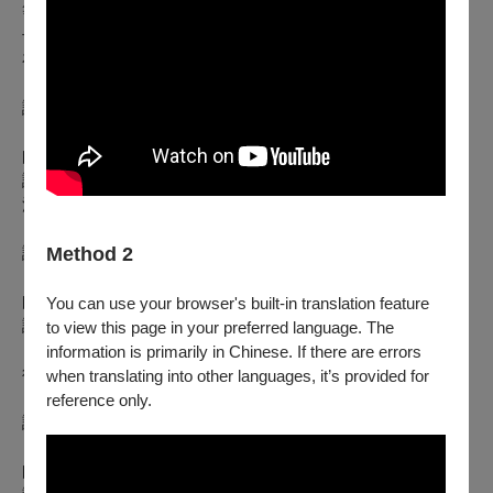
等情緒的節奏。藉由簡單的打擊樂與律動遊戲，讓音樂成為親
子溝通的橋樑，
在笑聲與節奏中體驗理解、共感與合作的美好時光。
課程名稱：舞蹈類-肢體語言
日期：7/4、7/25（六）
師資：林芸、楊雅晴
課程說明：又到快樂的暑假時光啦，讓我們起飛到世界各地、
漫遊世界、認識世界身體語言。
課程名稱：美術類-三明治小書製作
Method 2
日期：8/1、8/15（六）
師資：劉裕芳、陳薇而
You can use your browser's built-in translation feature
課程說明：1. 製作三角形摺頁書
to view this page in your preferred language. The
2. 彩繪剪貼成有各種夾層的三明治書，可以天馬
information is primarily in Chinese. If there are errors
行空的想像出各種有趣的三明治食材。
when translating into other languages, it’s provided for
reference only.
課程名稱：戲劇類-誰在舞台上？
日期：8/1、8/15（六）
師資：林佩遙、傅介瑋