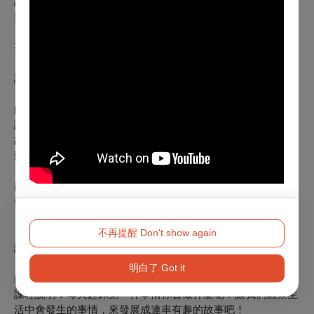
課程說明：親子一起踏上戲劇探索之旅！透過暖身互動建立默
契，再用聲音與肢體練習感受舞台的力量與距離。
劇場遊戲訓練反應力與創意，最後分組演出，讓大人與
孩子在歡笑中認識自己、彼此與舞台魅力！
課程名稱：音樂類- 就想黏著你
日期：9/5、9/19（六）
師資：呂治民、劉爵銘
課程說明：透過繪本《就想黏著你》，孩子將在松鼠與大熊的
故事中，學習人際距離與尊重的意涵。透過節奏遊戲與律動活
動，
體驗「一起」與「自己」的不同感受，理解朋友之間既
能親近、也能保有空間的平衡。讓音樂成為橋樑，引導孩子在
聲
音與動作中學會傾聽、理解與溫柔相處。
不再提醒 Don't show again
課程名稱：舞蹈類-感知身體呼吸
日期：9/5、9/19（六）
明白了 Got it
師資：林芸、楊雅晴
課程說明：每天起床第一件事情你會做什麼呢？讓我們觀察生
活中會發生的事情，來發展成連串有趣的故事吧！