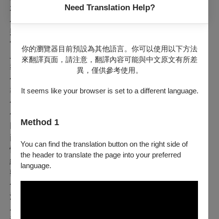
Need Translation Help?
友：「我剛剛浪費了新台幣800元，和人生中寶貴的兩個
小時。你欠我一瓶啤酒，不，你欠我兩瓶，喔不，是10
瓶！」
當你們走到大廳，你注意到導演徑直朝你走來，發光的臉
你的瀏覽器目前預設為其他語言。你可以使用以下方法
上掛著一抹蔓延至耳朵的燦笑。
來翻譯頁面，請注意，翻譯內容可能與中文原文有所差
導演：非常謝謝你們來看表演！你覺得這部戲怎麼樣？
異，僅供參考使用。
你：（毫無遲疑）太棒了！恭喜！多麼美的表演啊！
It seems like your browser is set to a different language.
導演：你真的喜歡啊！謝謝你！我本來不確定你會喜歡！
你：我不是喜歡，我是愛！恭喜呀！
你熱情地在導演背上拍了一下，同時將他引向另一群人，
Method 1
以便逃脫……
兩小時後，當你喝完朋友買給你的第10罐啤酒（我還是不
You can find the translation button on the right side of
懂為什麼你覺得我會喜歡這個！）你開始反省在促進和延
the header to translate the page into your preferred
續這僵化劇場（deadly theatre）的過程中，自己作為一個
language.
觀眾所扮演的角色。
你討厭這場演出，你認為它浪費了你的時間和金錢。但在
沒有任何逼迫的情況下，你盛讚了這場表演，使得導演認
為這個製作相當成功。並且，基於你和其他朋友的讚譽，