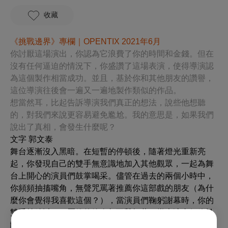
收藏
《
挑戰邊界》專欄｜OPENTIX 2021年6月
你討厭這場演出，你認為它浪費了你的時間和金錢。但在
沒有任何逼迫的情況下，你盛讚了這場表演，使得導演認
為這個製作相當成功。並且，基於你和其他朋友的讚譽，
這位導演往後會一遍又一遍地製作類似的作品。
想當然耳，比起告訴導演我們真正的想法，說些他想聽
的，對我們來說更容易避免尷尬。我的意思是，如果我們
說出了真相，會發生什麼呢？
文字 郭文泰
舞台逐漸沒入黑暗。在短暫的停頓後，隨著燈光重新亮
起，你發現自己的雙手無意識地加入其他觀眾，一起為舞
台上開心的演員們鼓掌喝采。儘管在過去的兩個小時中，
你頻頻抽搐嘴角，無聲咒罵著推薦你這部戲的朋友（為什
麼你會覺得我喜歡這個？），當演員們鞠躬謝幕時，你的
雙手持續以一種厭倦的節奏相互擊打著。當表演者們終於
離開舞台，你從狹窄的座位撐起自己的身體，瞪著你的朋