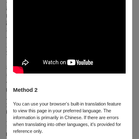
這位導演往後會一遍又一遍地製作類似的作品。
想當然耳，比起告訴導演我們真正的想法，說些他想聽
的，對我們來說更容易避免尷尬。我的意思是，如果我們
說出了真相，會發生什麼呢？
導演：謝謝你們來看表演！你覺得這部戲怎麼樣？
你：（毫不遲疑）糟透了！這是史上最糟糕的作品！
別誤會，我並不是鼓吹粗暴地應對或是無情地戳破他們的
泡泡。相反，我鼓勵所有人找出兩到三個，在這個作品中
自己喜歡的地方。如果演出實在很糟，使得這麼簡單的任
務也顯得困難的時候，我們還是可以在說出想法時發揮一
些創意。
你：我真的很喜歡演出剛開始時的黑暗時刻，在那靜止的
Method 2
瞬間，一切皆有可能……然後，當演出結束，我們再次陷
入黑暗時，我明白我們繞了一大圈……
You can use your browser's built-in translation feature
如果整場演出中，你唯一喜歡的片段真的就是靜寂的黑
to view this page in your preferred language. The
暗，那就說吧。對導演好的選擇給予好的回饋。我們虧欠
information is primarily in Chinese. If there are errors
朋友和自己一個真相。如果不這麼做，你將會在另一個狹
when translating into other languages, it’s provided for
窄的座位上困坐兩個小時，而你的朋友將不得不再買10罐
reference only.
啤酒給你……