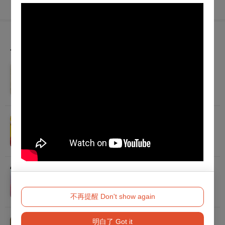
為您推薦
2026秋天藝術節 四把椅子劇團 ✕ 大衛．吉塞森《如
果我有寫信給你》
2026/11/21 (六) - 2026/11/29 (日)
職男人生4-笑の祭典
2026/9/4 (五) - 2026/9/27 (日)
2026亞洲青年管弦樂團訪台音樂會
2026/8/18 (二) 19:30
不再提醒 Don't show again
明白了 Got it
2026秋天藝術節 菲利普．肯恩《人間樂園》