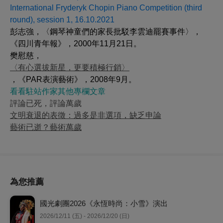
International Fryderyk Chopin Piano Competition (third
round), session 1, 16.10.2021
彭志強，〈鋼琴神童們的家長批駁李雲迪罷賽事件〉，
《四川青年報》，2000年11月21日。
樊慰慈，
〈有心選拔新星，更要積極行銷〉
，《PAR表演藝術》，2008年9月。
看看駐站作家其他專欄文章
評論已死，評論萬歲
文明衰退的表徵：過多是非選項，缺乏申論
藝術已逝？藝術萬歲
為您推薦
國光劇團2026《永恆時尚：小雪》演出
2026/12/11 (五) - 2026/12/20 (日)