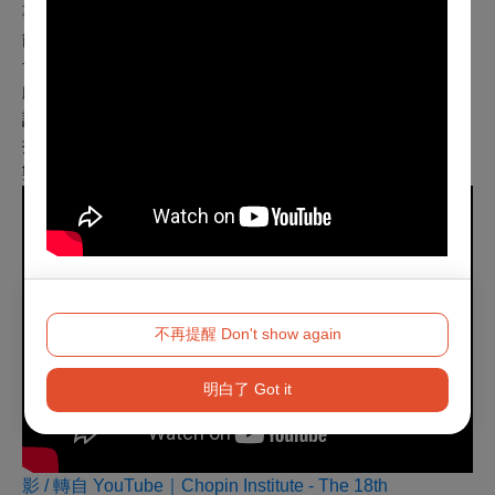
事，則反映了頗為弔詭的問題，若比賽舞台比真實的舞台
能帶來更大的光芒，是否表示這項機制並未達到一項專業
音樂比賽後續的台階功能，而淪為一場不斷輪迴的魷魚遊
戲？
註：
據YouTube中、東歐公眾政策經理Marcin Olender揭露的
數據。（自2:11:00起）。
不再提醒 Don't show again
明白了 Got it
影 / 轉自
YouTube｜Chopin Institute - The 18th