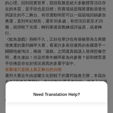
的心理。回到現實世界，競技取勝是絕大多數體育項目存
在的本質，是手段也是目標；而賽場就是職業運動員發光
與謀生的不二舞台。有些運動明星可以一屆屆地回鍋參加
奧運，直到年紀稍長，通常30多歲，有些項目甚至才20
幾，就得蛻下光環，轉到幕後當教練或評論員，或者轉
行。
《魷魚遊戲》熱映不久，正好在華沙也有個被譽為古典樂
壇奧運的蕭邦鋼琴大賽，看著許多表現優異的各國選手一
關關地被淘汰，兩個「遊戲」之間還真能讓人發揮想像空
間，產生連結！但這些青年鋼琴家為何參賽？卻和體育選
手彷彿是存在於情況迥異的多重宇宙中。
當賽場只是踏上真正舞台的台階
蕭邦大賽近年由波蘭文化部轄下的蕭邦協會主辦，本屆自
今年7月會外賽開始，從160餘位選手淘汰約一半進入10月
揭幕的4輪正式比賽，到決賽時只剩12位。在為期3週的正
式比賽裡，4輪的曲目雖全為蕭邦作品，但每輪都有不同
Need Translation Help?
的範圍，選手須從曲庫中自行挑選完整的樂曲，並像開獨
奏會般各憑巧思編排曲序。
初賽每人彈20餘分鐘，有練習曲及夜曲等，分別考驗選手