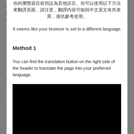
你的瀏覽器目前預設為其他語言。你可以使用以下方法
的技巧和旋律歌唱性；複賽增為30餘分鐘，有波蘭舞曲和
來翻譯頁面，請注意，翻譯內容可能與中文原文有所差
圓舞曲等，被認為是針對韻律感的試煉；準決賽擴充到40
異，僅供參考使用。
餘分鐘，有奏鳴曲、前奏曲集和馬厝卡舞曲等，分別挑戰
演奏者對大型結構和波蘭民族神韻的理解及掌握；決賽則
It seems like your browser is set to a different language.
是與樂團合作演出30餘分鐘的整首協奏曲。由於選手精采
表現及比賽氣氛的助燃，主辦單位的YouTube轉播平台至
Method 1
決賽前已累積300萬小時的流量！(註1)
但不同於體育競技，專業音樂比賽威望的建立非僅靠選手
You can find the translation button on the right side of
在賽場當下的燦爛表現，而是看它對優勝者的事業生涯是
the header to translate the page into your preferred
否有直接與間接的幫助，進而從中產生舞台上的未來名
language.
家。
蕭邦大賽顯然已因歷屆得主後續在樂壇的表現成就，而賦
予比賽本身這項威望。因此本屆入圍選手中有幾位前兩屆
（2015、2010年）成績未盡理想的參賽者，此次捲土重來
無不期望能更上層樓。但過去已獲首獎的選手決不會回鍋
比賽，譬如李雲迪於2000年奪冠後，就和他的老師但昭義
取得共識未來不再參賽，而是出國繼續深造及演出。此舉
卻讓當時不理解專業音樂比賽意義的部分大陸輿論為之譁