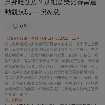
蕭邦吃魷魚？別把音樂比賽當運
動競技玩──樊慰慈
收藏
《思想不短路》專欄｜OPENTIX 2021年11月
競技取勝是絕大多數體育項目存在的本質，是手段也是目
標；而賽場就是職業運動員發光與謀生的不二舞台。有些
運動明星可以一屆屆地回鍋參加奧運，直到年紀稍長，通
常30多歲，有些項目甚至才20幾，就得蛻下光環，轉到幕
後當教練或評論員，或者轉行。《魷魚遊戲》熱映不久，
正好在華沙也有個被譽為古典樂壇奧運的蕭邦鋼琴大賽，
看著許多表現優異的各國選手一關關地被淘汰，兩個「遊
戲」之間還真能讓人發揮想像空間，產生連結！但這些青
年鋼琴家為何參賽？卻和體育選手彷彿是存在於情況迥異
的多重宇宙中。
文 / 樊慰慈