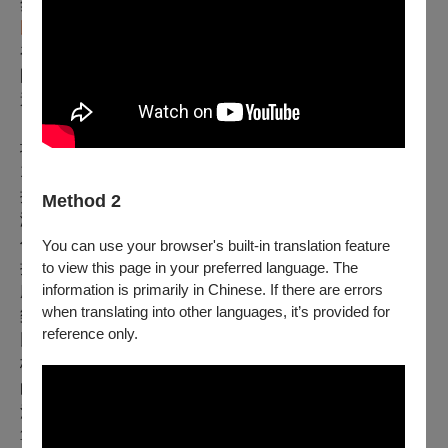
然（註2），誤認參加蕭邦大賽要像奧運那樣連年摘金！
比賽為選手搭建的台階，通往舞台或是祭台？
在多重宇宙裡，近日還有一個由文化部傳藝中心所屬臺灣
國樂團主辦，稱為「箏綺逗艷」的重要賽事。追本溯源，
這項活動脫胎自30年前兩廳院「樂壇新秀」裡的國樂項
目，目的是經由甄選機制提供青年演奏家專業演出的場
地。
10多年前從原本的書面╱視頻審查改為委由臺灣國樂團在
排練室裡現場甄選，但筆者當時即從專業音樂比賽的制度
Method 2
演進和藝術人才拔擢的角度，建議如何為這些新秀搭建現
代表演舞台的台階：「表演藝術市場環境不斷變遷，除了
You can use your browser's built-in translation feature
to view this page in your preferred language. The
提供年輕音樂家一個舞台，他們現在真正需要的是什
information is primarily in Chinese. If there are errors
麼？」(註3)原制度不久後停擺，數年前才出現目前臺灣國
when translating into other languages, it’s provided for
樂團的年度器樂大賽。
reference only.
比賽雖然只是手段，可惜此次連基本的曲目規範和參賽資
格的制訂，都未能脫離台灣學生音樂比賽的某些思維。樂
曲截段演出始終是國樂基礎教育因考試及比賽而設的一大
沉痾，然國家級專業樂團舉辦的賽事也須為節省時間╱預
算，帶頭規定指定曲刪段？而前屆首獎得主仍回鍋參賽一