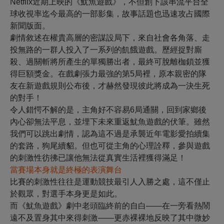
Netflix近期上映的《魷魚遊戲》，不但創下該串流平台全
球收視率迄今最高的一部影集，故事話題也迅速攻占國際
新聞版面。
劇情敘述在權貴高層的密謀設局下，來自社會各角落、走
投無路的一群人投入了一系列的飢餓遊戲。歷經捉對廝
殺、過關斬將所產生的單獨勝出者，最終可脫離枷鎖並獲
得巨額獎金。在戲劇張力最強的第5局裡，原本親密的隊
友在新遊戲規則公布後，才赫然發現彼此將成為一決生死
的對手！
令人錯愕不解的是，主角好不容易6局通關，回到家鄉後
內心卻無法平息，並埋下未來重返魷魚遊戲的伏筆。雖然
我們可以跳出劇情，認為這不過是承襲近年電影愛拍續集
的套路，狗尾續貂。但也可從主角的心理詮釋，參與遊戲
的刺激性彷彿已讓他無法從真實生活裡獲得滿足！
當賽場本身就是終極的表演舞台
比賽的刺激性往往是運動競技最引人入勝之處，這不僅止
於觀眾，對選手本身更是如此。
而《魷魚遊戲》劇中老頭臨終前的自白——在一旁看熱鬧
遠不及置身其中來得刺激——更赤裸裸地反映了其中微妙