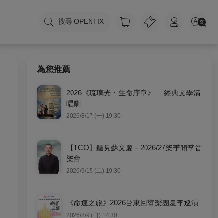
搜尋 OPENTIX
為您推薦
2026《琉璃光・生命序章》— 經典文學清
唱劇
2026/8/17 (一) 19:30
【TCO】聽見蘇文慶－2026/27樂季開季音
樂會
2026/9/15 (二) 19:30
《命運之旅》2026台東回響樂團夏季巡演
2026/8/9 (日) 14:30