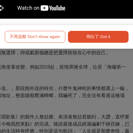
不再提醒 Don't show again
明白了 Got it
次拍定裝照，拍完發現只剩炸排骨那種重口味的，輕食都被拿
別無選擇，抑或氣那個總是把選擇按捺在心中的自己。
推使著改變。例如2019起，疫情席捲全球，位居「海嘯第一
。
外送。」那段跑外送的時光，什麼牛鬼神蛇的事情都遇上一輪，
個地址，整面牆都爬滿蟑螂，我嚇死了，完全沒有看過這種場
《唱歌集》的製作人詹喆雅、表演者詹喆君聽到，大讚，直呼要
《今晚我想來點》的完成。雖說最後成品經過編劇千錘百鍊，已
他的生活時有呼應，特別是這句歌詞：「人生就是那麼奇怪，最