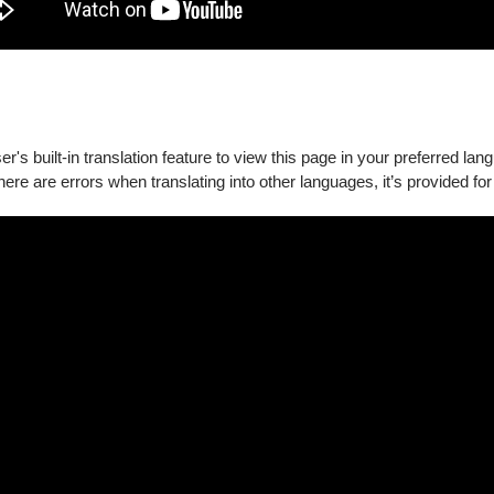
's built-in translation feature to view this page in your preferred lan
there are errors when translating into other languages, it’s provided for