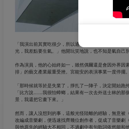
「我演出前其實吃很少，所以通吃都會選擇輕食類。有
光，我差點要生氣。」他開玩笑地說，也不知是氣自己
作為演員，他的心始終如一，雖然偶爾還是會因外界因素
排」的藝文產業嚴重受挫。宮能安的表演事業一度停擺
「那時候就等於是失業了，掙扎了一陣子，決定開始跑
「比方說……我很怕蟑螂，結果有一次去外送士林的那
景，我還把它畫下來。」
然而，讓人沒想到的事，這般光怪陸離的經驗，無意被
改編成音樂劇，便迅速找齊幾位創作者，促成了音樂劇
與他原先的經驗大不相同，不過劇中有句歌詞依然能和