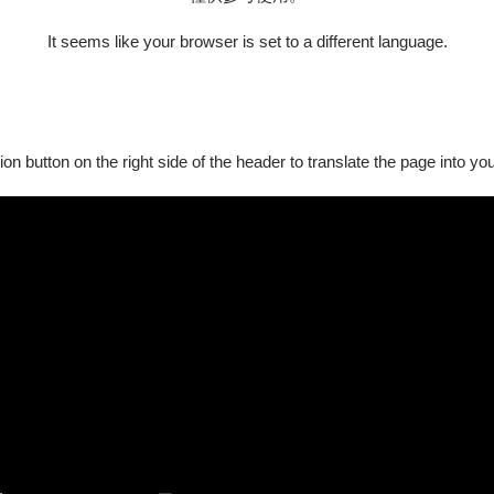
It seems like your browser is set to a different language.
任務完成才肯罷休。例如自2016年開始，由他發展出來的《地
ion button on the right side of the header to translate the page into y
達600多場演出紀錄。又例如當初他為了離開家鄉的舒適圈，
自己踏入音樂劇的範疇試試看。他說：「我是學表演出身的，音
緊繃。」
員了，因此前方遇到任何挑戰，他都敢於嘗試。
己要的是什麼。」宮能安說。以吃飯為例——「國高中的營養午
候，很喜歡挖桶子中4個邊角的部分，因為那裡靠近鍋邊、濕氣
，柔軟的越光米大好。宮能安喜好分明，卻又不張揚，經常把那