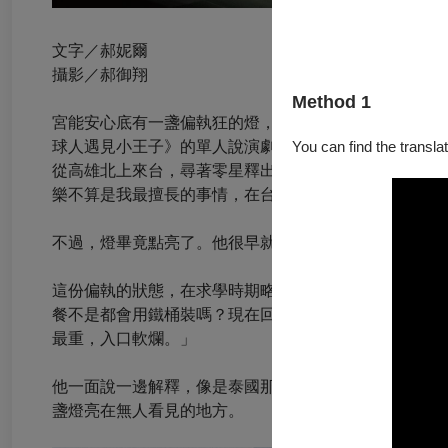
文字／郝妮爾
攝影／郝御翔
Method 1
宮能安心底有一盞偏執狂的燈，一旦點亮，就非得把目標
You can find the translat
球人遇見小王子》的單人說演劇場，跨足海內外，迄今已
從高雄北上來台，尋著零星釋出的徵選活動，硬是鼓勵
樂不算是我最擅長的事情，在台上開口唱歌還是會有點
不過，燈畢竟點亮了。他很早就知道自己要成為一名演
這份偏執的狀態，在求學時期略見端倪，「我很清楚自
餐不是都會用鐵桶裝嗎？現在回想起來，我吃白飯的時
最重，入口軟爛。」
他一面說一邊解釋，像是泰國那種粒粒分明的米飯不喜
盞燈亮在無人看見的地方。