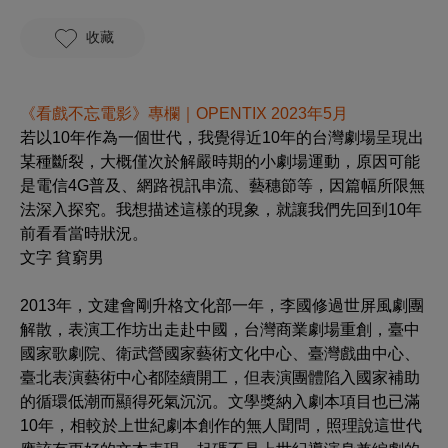
收藏
《看戲不忘電影》專欄｜OPENTIX 2023年5月
若以10年作為一個世代，我覺得近10年的台灣劇場呈現出
某種斷裂，大概僅次於解嚴時期的小劇場運動，原因可能
是電信4G普及、網路視訊串流、藝穗節等，因篇幅所限無
法深入探究。我想描述這樣的現象，就讓我們先回到10年
前看看當時狀況。
文字 貧窮男
2013年，文建會剛升格文化部一年，李國修過世屏風劇團
解散，表演工作坊出走赴中國，台灣商業劇場重創，臺中
國家歌劇院、衛武營國家藝術文化中心、臺灣戲曲中心、
臺北表演藝術中心都陸續開工，但表演團體陷入國家補助
的循環低潮而顯得死氣沉沉。文學獎納入劇本項目也已滿
10年，相較於上世紀劇本創作的無人聞問，照理說這世代