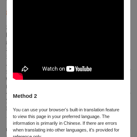
跨領域、更寬廣的藝術表現
2017年進港浪製作洪唯堯在松煙LAB的《人類派對》，一
開始觀眾會先進入「展區」參與不同攤位的演出互動，大
約過了20多分鐘後進入另個空間的觀眾席坐下，會發現原
本的隔間是一面單向窺視鏡，等到下一場的觀眾進入，這
邊就有導遊透過耳機為觀眾導覽「展區」中人類的種種行
為。風格涉的李銘宸如橫空出世般的導演手法，所推出的
創作如《Dear all》、《擺爛》、《＃》等有著新世代的剪
輯拼貼，有著靈活的物件運用，表演者調度有
著當代舞蹈
的既視感
，雜亂無章的舞台，和比利時編舞家楊法布爾的
作品有著幾分神似。複象公場2020年的《大橋1988》結合
Method 2
實境劇場與社區導覽APP的應用，以大橋町社區作為戲劇
舞台，帶領觀眾穿梭駐足在裝置過的廢棄房舍內，以在地
You can use your browser's built-in translation feature
史料故事串起不同動線。
to view this page in your preferred language. The
information is primarily in Chinese. If there are errors
when translating into other languages, it’s provided for
明日和合製作所的洪千涵、黃鼎云、張剛華，以及風格涉
reference only.