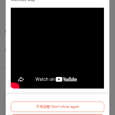
李銘宸，都畢業自北藝大戲劇系，在校時都不約而同深受
王嘉明創作的影響，明日和合的創作也受到洪千涵後來赴
英國所學與黃鼎云繼續在跨域研究所鑽研的影響。而複象
公場則由台藝大戲劇畢業的雙胞胎兄弟李承寯、李承叡與
舞蹈系王珩共同成立，同樣都出身於江源祥的「破空
間」，展現了台藝大跨域間合作的自由學風。
這個世代創作者從觀眾的體驗出發，突破了上個世代在乎
的觀眾人數，對於戲劇、劇場的定義更為寬廣與跨界，也
透過網路世界開拓更大的視野與想像，嘗試實踐各種類型
與可能，在新場館到位、製作過剩、音樂劇、新馬戲、
5G、觀眾口味等變數激盪下，這個世代後續將如何發展？
接下來這10年，讓我們繼續觀察期待。
看看駐站作家其他專欄文章
速寫賴翠霜
以真實人生舞動的《舞魂》
不再提醒 Don't show again
疫情之下且戰且走、應變創新