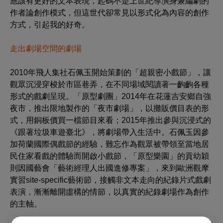
應該有更好的文本表現，起碼不是上世紀導演身兼編劇的
作者論創作模式，但這世代卻常見以形式化為內容的創作
方式，引起我的好奇。
走出劇場空間的劇場
2010年飛人集社石佩玉開始策劃的「超親密小戲節」，讓
觀眾沉浸穿梭於市區巷弄，在不同場域閱讀著一齣齣各種
形式的戲劇呈現。「原型劇團」2014年在花蓮吉安鄉自強
夜市，推出限地製作的「夜市劇場」，以攤販價目表的形
式，用銅板價買一檔節目來看；2015年推出參與沉浸式的
《跟著垃圾車遊臺北》，將劇場帶入生活中。石佩玉因參
加荷蘭國際偶戲節的經驗，難忘作為觀眾被帶領至當地居
民住家看戲的體驗而開啟小戲節，「原型樂園」的貢幼穎
則因國藝會「藝術經理人出國進修專案」，來到歐洲觀摩
實習site-specific藝術節，接觸非文本走向的紀錄片式戲劇
表演，漸漸離開虛構的情節，以真實的紀錄劇場作為創作
的主軸。