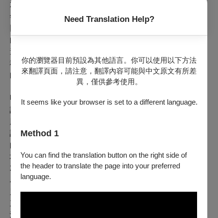
2011年河床劇團推出只有一位觀眾的「開房間」系列，逐
年發展歷經在旅館、美術館、畫廊、茶館及台南巷弄等不
Need Translation Help?
同空間表演，到2019年在有章美術館中搭景，發展到極致
的沉浸式劇場《開房間計畫──邊界》，觀眾像是愛麗斯夢
遊仙境的第一視角，遊走或是載具，穿梭在機關重重的各
你的瀏覽器目前預設為其他語言。你可以使用以下方法
種密閉空間，10多位表演者服侍一位觀眾，那樣如夢似幻
來翻譯頁面，請注意，翻譯內容可能與中文原文有所差
的經驗永生難忘。
異，僅供參考使用。
明日和合製作所2017年在剝皮寮演出的《尚未指稱的對
It seems like your browser is set to a different language.
話》，成功結合了募資計畫，將沉浸式劇場結合「密室逃
脫」，讓觀眾共同參與破解重重謎題關卡，在主軸的戲劇
Method 1
設定下，完成拼貼真相的任務，讓觀眾共同參與成為劇中
的一部分。2019年的《半仙》，邀請宮廟乩身參演，在劇
You can find the translation button on the right side of
場中請來濟公禪師，一邊搖扇喝酒，開放觀眾問事對飲。
the header to translate the page into your preferred
2020年的《祖母悖論》作品以「兩天」為一單位，第一天
language.
為演後座談，邀請了物理學家、諮商心理師與催眠師為特
別來賓，同時催眠觀眾，問觀眾在演出中看到了什麼，結
束後立刻將觀眾的反饋，熬夜編成劇本排練，第二天正式
演出，來製造穿越時空的假象。