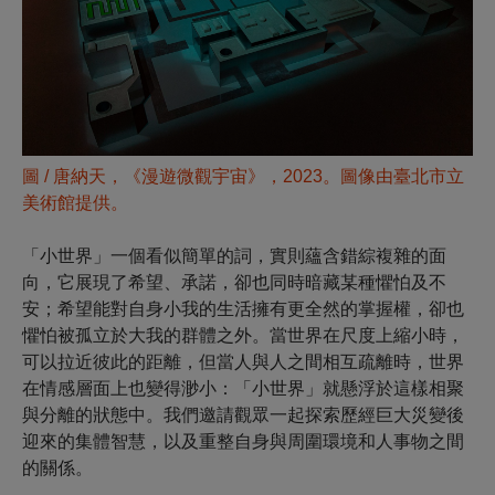
圖 /
唐納天，《漫遊微觀宇宙》，2023。圖像由臺北市立
美術館提供。
「小世界」一個看似簡單的詞，實則蘊含錯綜複雜的面
向，它展現了希望、承諾，卻也同時暗藏某種懼怕及不
安；希望能對自身小我的生活擁有更全然的掌握權，卻也
懼怕被孤立於大我的群體之外。當世界在尺度上縮小時，
可以拉近彼此的距離，但當人與人之間相互疏離時，世界
在情感層面上也變得渺小：「小世界」就懸浮於這樣相聚
與分離的狀態中。我們邀請觀眾一起探索歷經巨大災變後
迎來的集體智慧，以及重整自身與周圍環境和人事物之間
的關係。