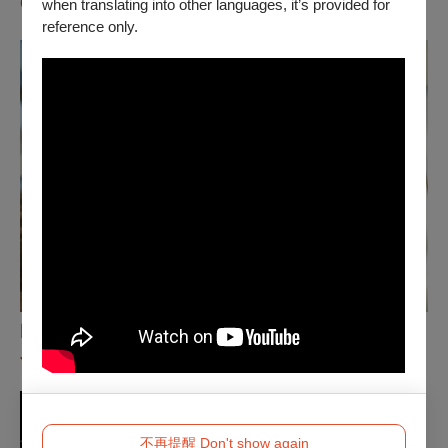
Grabowsa
when translating into other languages, it’s provided for
reference only.
圖 /
SlowPitchSound，圖片由藝術家提供，攝影：Kevin
Jones
不再提醒 Don't show again