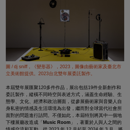
圖 /
dj sniff，《變形器》，2023，圖像由藝術家及臺北市
立美術館提供。2023台北雙年展委託製作。
本屆雙年展匯聚120多件作品，展出包括19件全新創作和
委託製作，縱橫不同時空與表述方式，涵蓋生命經驗、生
態學、文化、經濟和政治層面，從參展藝術家與音樂人自
身私密的情感及生活環境為出發，繼而對全球當代社會所
面對的問題進行詰問。不僅如此，本屆特別將其中一個地
下樓展廳改造成「
Music Room
」，著重於人與人之間的
情感交流和互動，從 2023 年 12 月起至 2024 年 3 月，將