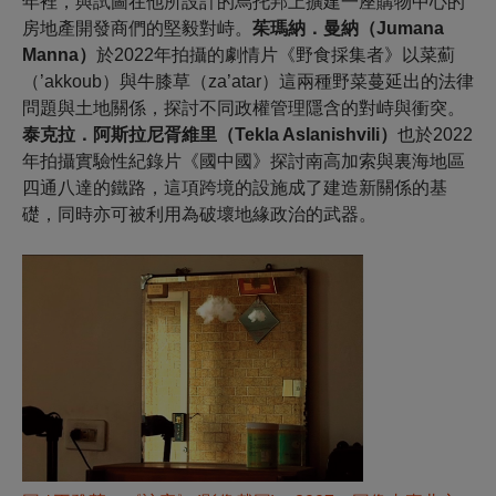
年裡，與試圖在他所設計的烏托邦上擴建一座購物中心的
房地產開發商們的堅毅對峙。
茱瑪納．曼納（
Jumana
Manna
）
於2022年拍攝的劇情片《野食採集者》以菜薊
（’akkoub）與牛膝草（za’atar）這兩種野菜蔓延出的法律
問題與土地關係，探討不同政權管理隱含的對峙與衝突。
泰克拉．阿斯拉尼胥維里（
Tekla Aslanishvili
）
也於2022
年拍攝實驗性紀錄片《國中國》探討南高加索與裏海地區
四通八達的鐵路，這項跨境的設施成了建造新關係的基
礎，同時亦可被利用為破壞地緣政治的武器。