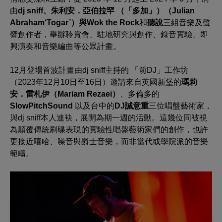
由
dj sniff、
朱利安．亞伯拉罕 （「多加」）（
Julian
Abraham‘Togar
’）
與
Wok the Rock
和
聽說
三組音樂及聲
響創作者，舉辦聆賞會、駐地研究與創作、錄音實驗、即
興演奏和音樂編曲等公眾計畫。
12月登場首波計畫由dj sniff主持的 「前DJ」工作坊
（2023年12月10日至16日）邀請來自英國新堡的
瑪莉
安．雷札伊（Mariam Rezaei）
、多倫多的
SlowPitchSound
以及台中的
DJ誠意重
三位唱盤藝術家，
與dj sniff本人連袂，展開為期一週的活動。這幾位同被視
為顛覆傳統刷碟表現的實驗性唱盤藝術家們的創作，也許
更接近嘻哈、噪音與爵士音樂，而非當代或學院派的音樂
範疇。