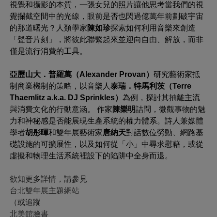
視覺和攝影的本質，一張女兒的照片讓他思考當我們的視
覺攔截空間中的光線，眼前是否也閃過億萬年前劃破宇宙
的那道曙光？人類學家
陳如珍
探索如何利用音樂來創造
「聲音片刻」，將彼此聯繫起來並迎向自由、解放，而非
僅是流行消費的工具。
亞歷山大．普羅萬（
Alexander Provan
）
研究藝術家抵
制商業機制的策略，以音樂人
泰瑞．特馬利茨（
Terre
Thaemlitz a.k.a. DJ Sprinkles
）
為例，探討其抽離主流
與消費文化的行動意涵。 作家
陳樂明
詰問，微觀事物的魅
力和神秘感是否能展現生產系統的權力體系。詩人兼媒體
學者
胡彤暉
和雙年展藝術家
唐納天
對話數位勞動、網路基
礎設施的可擴展性，以及如何從「小」中尋求慰藉，或從
虛擬和物理生活系統裡設下的陷阱中全身而退。
欲知更多詳情，請參見
台北雙年展主題網站
（
或追蹤
北美館臉書