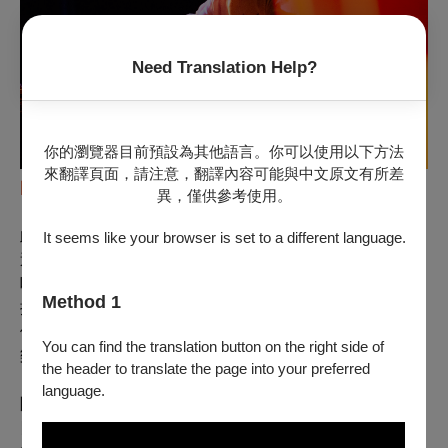
Need Translation Help?
你的瀏覽器目前預設為其他語言。你可以使用以下方法
來翻譯頁面，請注意，翻譯內容可能與中文原文有所差
圖 /
dj
sniff，攝影：林軒朗
異，僅供參考使用。
此次計畫透過論壇、演講、工作坊及現場表演等活動，將
It seems like your browser is set to a different language.
這些志同道合卻素未謀面的音樂人齊聚一堂，分享彼此在
唱片製作與音樂創作上的寶貴經驗。同時，也希望進一步
Method 1
探討在包容與排斥的兩股力量相互衝撞的邊緣空間裡，我
們如何能從洞察美學、技術、文化背景這些形塑音樂及音
You can find the translation button on the right side of
樂史的過程中，來獲得啟發。
the header to translate the page into your preferred
language.
除了舉辦兩場藝術家講座之外，亦於12月16日
星期六
帶來
四位國際知名的實驗唱盤音樂人的現場演出。他們將藉由