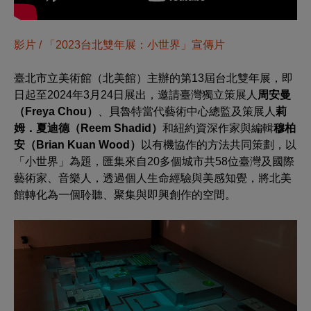
影片 / 「2023台北雙年展：小世界」宣傳片
臺北市立美術館（北美館）主辦的第13屆台北雙年展，即
日起至2024年3月24日展出，邀請臺灣獨立策展人
周安曼
（
Freya Chou
）
、貝魯特當代藝術中心總監及策展人
莉
姆．夏迪德（
Reem Shadid
）
和紐約資深作家與編輯
穆柏
安（
Brian Kuan Wood
）
以有機協作的方法共同策劃，以
「小世界」為題，匯集來自20多個城市共58位臺灣及國際
藝術家、音樂人，透過個人生命經驗與美感知覺，將北美
館轉化為一個聆聽、聚集與即興創作的空間。