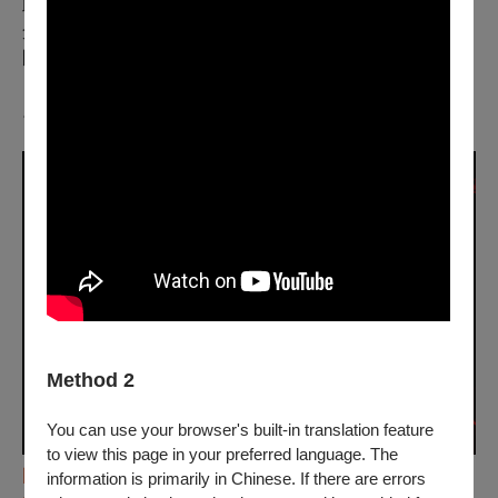
此次千載難逢的機會，以各自獨特的表演方式使用聲音媒
介和科技，為觀眾帶來前所未有的聽覺饗宴。
場地座位有
限，無須報名即可自由參加，詳細資訊請見
《前DJ》：音樂演出
。
Method 2
You can use your browser's built-in translation feature
to view this page in your preferred language. The
圖 /
瑪莉安· 雷札伊，圖片由藝術家提供，攝影：Angela
information is primarily in Chinese. If there are errors