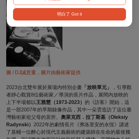
明白了 Got it
圖 /
DJ誠意重，圖片由藝術家提供
2023台北雙年展於展場內特別企畫
「放映單元」
，引導觀
者靜心觀賞8位藝術家／導演的長片作品，展間內放映的
上下半場都以
王雅慧（1973-2023）
的《訪客》開始，這
是一部2007年的早期錄像作品，其中一朵雲造訪了這位臺
灣藝術家祖父母的居所。
奧萊克西．拉丁斯基（
Oleksiy
Radynski
）
2022年的劇情長片《弗洛里安的永恆》講述
了基輔一位醉心於現代主義藝術的建築師在生命的最後幾