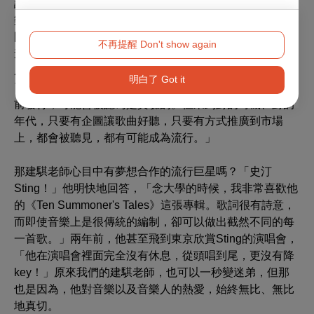
語流行音樂的舵手，毫不張揚地匯聚起他在人生各階段音
樂上的潛移默化，將其轉為不停歇的創作能量。回頭再
問，他對於流行音樂的見解為何，只聽他誠摯而溫和地說
不再提醒 Don't show again
道，「當一首歌普及到可以陪伴更多人的時候，它就會變
成流行。流行音樂是沒有侷限的，什麼都有可能。」他舉
明白了 Got it
了怪奇比莉Billie Eilish當例子，「她的專輯如果在二十年
前發行，可能會被認為是實驗的。但來到對的時機、對的
年代，只要有企圖讓歌曲好聽，只要有方式推廣到市場
上，都會被聽見，都有可能成為流行。」
那建騏老師心目中有夢想合作的流行巨星嗎？「史汀
Sting！」他明快地回答，「念大學的時候，我非常喜歡他
的《Ten Summoner's Tales》這張專輯。歌詞很有詩意，
而即使音樂上是很傳統的編制，卻可以做出截然不同的每
一首歌。」兩年前，他甚至飛到東京欣賞Sting的演唱會，
「他在演唱會裡面完全沒有休息，從頭唱到尾，更沒有降
key！」原來我們的建騏老師，也可以一秒變迷弟，但那
也是因為，他對音樂以及音樂人的熱愛，始終無比、無比
地真切。