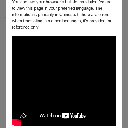
You can use your browser's built-in translation feature
凝聚在一起，你會覺得你成為了整體音樂的一部分。」這
to view this page in your preferred language. The
個打工經歷，以及對現場演出的深刻理解，也是為何陳建
information is primarily in Chinese. If there are errors
騏往後在演唱會音樂總監一職上，總能引領合作歌手嶄露
when translating into other languages, it’s provided for
鋒芒。
reference only.
大學畢業後，音樂on the road
畢業後，陳建騏曾落腳周華健的工作室，擔任編曲與演唱
會的鍵盤手。「之前其實還沒有真正踏進流行音樂。但到
了華健那裡，就可以從他對於編曲的選擇，來進一步了解
一位流行音樂製作人，有哪些重要的方向需要思考。」從
編曲過程中，陳建騏體悟到，或許某首歌是要跟原有的粉
絲做連結，或許另首歌是要開創更多不同領域的歌迷，
「周華健當時是位開了很多演唱會的歌手，在歌曲製作過
程中，甚至會考量進一首歌在舞臺上可以呈現出的畫
面」，陳建騏續談到。
自此陳建騏，便逐步成為今天我們認識的陳建騏，一位華