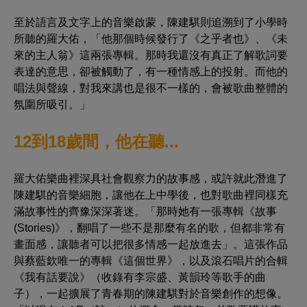
至於語言及文字上的音樂啟蒙，陳建騏則追溯到了小學時
所聽的羅大佑，「他那個時候發行了《之乎者也》、《未
來的主人翁》這兩張專輯。那時我還沒有真正了解歌詞要
表達的意思，卻被觸動了，有一種情感上的投射。而他的
唱法與聲線，對我來講也是很不一樣的，會被歌曲整體的
氛圍所吸引。」
12到18歲間，他在聽...
羅大佑樂曲裡深具社會觀察力的故事感，或許就此潛進了
陳建騏的音樂細胞，讓他在上中學後，也對歌曲裡同樣充
滿故事性的齊豫深深著迷。「那時她有一張專輯《故事
(Stories)》，翻唱了一些不是那麼有名的歌，但都非常有
畫面感，讓聽者可以把很多情感一起放進去」。這張作品
與蔡藍欽唯一的專輯《這個世界》，以及滾石唱片的合輯
《我有話要說》（收錄有李宗盛、黃韻玲等歌手的曲
子），一起擴展了青春期的陳建騏對於音樂創作的想像。