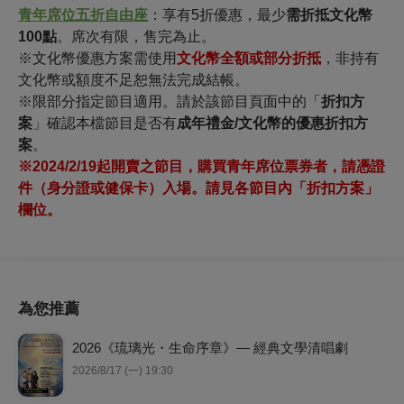
青年席位五折自由座
：享有5折優惠，最少
需折抵文化幣
100點
。席次有限，售完為止。
※文化幣優惠方案需使用
文化幣全額或部分折抵
，非持有
文化幣或額度不足恕無法完成結帳。
※限部分指定節目適用。請於該節目頁面中
的「
折扣方
案
」
確認本檔節目是否有
成年禮金/文化幣的優惠折扣方
案
。
※2024/2/19起開賣之節目，購買青年席位票券者，請憑證
件（身分證或健保卡）入場。請見各節目內「折扣方案」
欄位。
為您推薦
2026《琉璃光・生命序章》— 經典文學清唱劇
2026/8/17 (一) 19:30