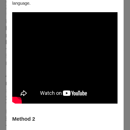
還沒有網路資源，我們只能反覆聽錄音帶或CD，把譜抓下
language.
來，卻也帶來很多音樂上的了解與刺激，一路都在學
習。」除了深掘彼時的流行音樂，陳建騏也在藍調搖滾與
南方搖滾裡汲取了音樂靈感。「我加入了一個很地下的樂
團，叫賽璐璐。團長阿義在我母校淡江大學旁開了一間
pub，問我要不要去jam，一去之後我就開始每週報到。從
阿義那裡，我接觸到了像Lynyrd Skynyrd這樣的樂團。他
們有兩首歌《Simple Man》、《Free Bird》，都在敘述人
類的處境，唱著如何做個簡單的人、如何像隻飛鳥般自
由。我非常喜歡這樣的歌曲意境。」
憶起大學時光，陳建騏還有另一個特別的經歷。「大二的
時候去了一間pub打工，叫『主婦之店』，其實就是去端
盤子。店裡會有像黃小琥、傅薇這些歌手駐唱．那時我也
沒有真的覺得自己以後會在音樂圈工作，但每天工作間都
可以聽到表演，並且觀察歌手如何在舞臺上和觀眾互動，
以及樂手間的默契是怎麼培養起來的。」在此陳建騏也提
到了觀賞「live」的體驗與重要性，「當下發生的所有，
Method 2
包括跟你一起聽音樂的人們的情感、現場的燈光等等，都