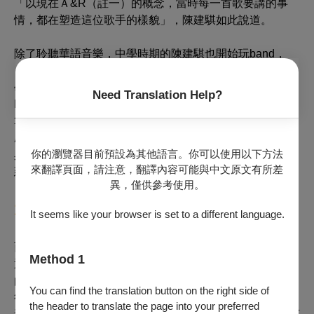
「以現在Ａ&R（註一）的概念，當時每一首歌要講的事
情，都在塑造這位歌手的樣貌」，陳建騏如此說道。
除了聆聽華語音樂，中學時期的陳建騏也開始玩band，
「高中時的那個樂團，都在翻唱國外樂團的歌，這跟現在
學校樂團是以創作為主有些不同。那時候常聽的就會像是
Need Translation Help?
Deep Purple 這類『老搖滾』的團，Bon Jovi在那時已經
算是現代搖滾了。」但同時間，他也加入了學校劇團，開
啟配樂生涯，讓他運用從小習得的古典音樂樂韻，去傳達
你的瀏覽器目前預設為其他語言。你可以使用以下方法
與歌詞一樣豐沛的情感。這兩個方向，便在未來交合出陳
來翻譯頁面，請注意，翻譯內容可能與中文原文有所差
建騏對於不同音樂風格、不同音樂類型的認知與融會。
異，僅供參考使用。
18到22歲間，他在聽...
It seems like your browser is set to a different language.
而組團對他的影響，一路延伸到了大學時期。他加入了巡
Method 1
迴全臺灣的職業樂團，大量cover西洋與華語的排行榜金
曲，「那段時間等於聽了非常雜的東西，只要是流行的都
You can find the translation button on the right side of
得聽。因為在pub要翻玩這些歌，需要做得很接近，那時
the header to translate the page into your preferred