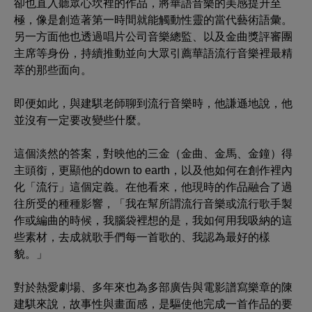
卻也直入聽眾心坎裡的作品，將華語音樂的美感提升至
極，像是創造著第一時間就能觸動性靈的當代藝術語彙。
另一方面他也透過唱片公司音樂總監、以及金曲獎評審團
主席等身份，持續推動並向大眾引薦華語流行音樂裡最精
萃的那些面向。
即便如此，與建騏老師聊到流行音樂時，他謙遜地說，他
並沒有一定要改變些什麼。
這個淡然的答案，對映他的三金（金曲、金馬、金鐘）得
主頭銜，更顯他的down to earth，以及他如何在創作裡內
化「流行」這個定義。在他看來，他現時的作品融合了過
往所受的種種影響，「我在幫所謂流行音樂或流行歌手製
作或編曲的時候，我腦袋裡想的是，我如何用我吸納的這
些素材，去成就歌手們每一首歌的、我認為最好的樣
貌。」
對於熱愛劇場、多年來也為多部廣告與電影譜寫樂章的陳
建騏來說，故事性與畫面感，是驅使他完成一首作品的要