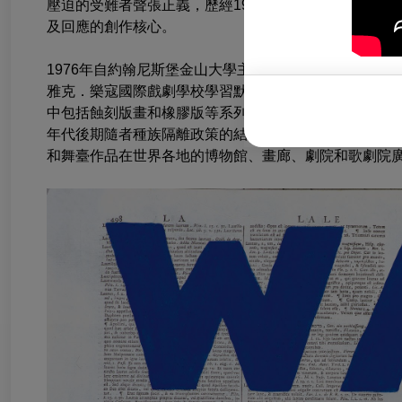
壓迫的受難者聲張正義，歷經1956-1961年南非「叛國罪審
及回應的創作核心。
1976年自約翰尼斯堡金山大學主修政治學和非洲研究畢
雅克．樂寇國際戲劇學校學習默劇和戲劇。之後回到約
中包括蝕刻版畫和橡膠版等系列作品、大型炭筆畫和短片
年代後期隨者種族隔離政策的結束，威廉·肯特里奇的作品
和舞臺作品在世界各地的博物館、畫廊、劇院和歌劇院