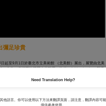
出彌足珍貴
日起至9月1日於臺北市立美術館 （北美館）展出，展覽由北美
s，RA）合作，邀請兩館策展人艾瑞恩．洛克（Adrian Locke）與吳
Need Translation Help?
個子題，「早期繪畫」、「素描投影：蘇荷短片」、「素描投
說實話」、「花」、「樣板戲札記」、「樹」和「女先知」，匯
的炭筆素描到素描投影系列的定格短片，到實驗影像裝置和編導的舞
其他語言。你可以使用以下方法來翻譯頁面，請注意，翻譯內容可
樹與花，逐一窺見他的創作軌跡與美學維度。
僅供參考使用。