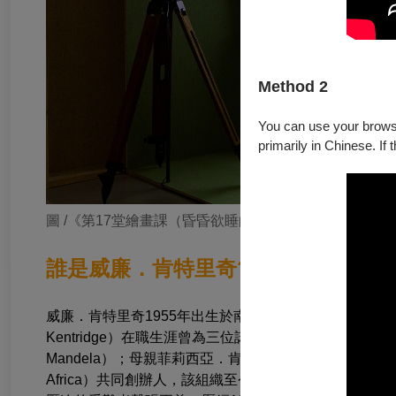
Method 2
You can use your browser
primarily in Chinese. If 
圖 /《第17堂繪畫課（昏昏欲睡的課）》，2010，H
誰是威廉．肯特里奇?
威廉．肯特里奇1955年出生於南非約翰尼斯堡，雙親皆
Kentridge）在職生涯曾為三位諾貝爾和平獎得主辯護
Mandela）；母親菲莉西亞．肯特里奇（Felicia Kentridge
Africa）共同創辦人，該組織至今仍持續為貧窮人口