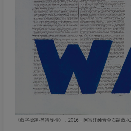
《藍字標題-等待等待》，2016，阿富汗純青金石靛