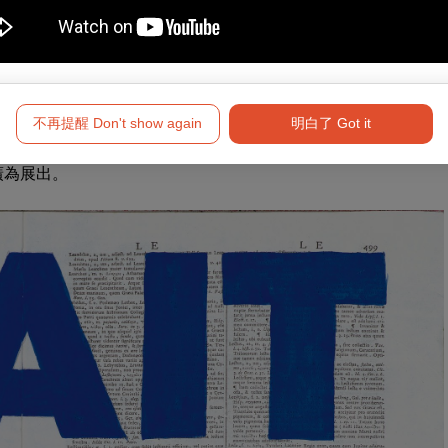
判」（Treason Trial）時期，繼而成為肯特里奇多年來關注
業後，進入約翰尼斯堡藝術基金會進修兩年。1981年前往巴黎的
翰尼斯堡，繼續從事戲劇工作，同時也開始專注於藝術創作，其
不再提醒 Don't show again
明白了 Got it
。南非長久以來因種族隔離議題，一直被國際社會譴責，1980
逐漸在南非以外獲得肯定。自 1990 年代以來，他的藝術作品
廣為展出。