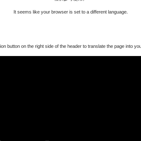
彙著稱，從歷史檔案到地圖、電影到小說、戲劇到舞蹈、詩集到
It seems like your browser is set to a different language.
諸多令人動容的種族、社會和政治等南非現實議題，作品亦巧妙
探究生命的正義與自由。
ion button on the right side of the header to translate the page into y