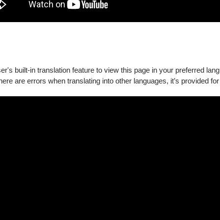
's built-in translation feature to view this page in your preferred lan
there are errors when translating into other languages, it’s provided for
D高畫質影片，圖像由北美館提供。
為南非傑出的人權辯護律師，父親辛里．肯特里奇（Sydney
，包含南非人權鬥士暨首位民選總統的納爾遜・曼德拉（Nelson
）則為南非法律資源中心（Legal Resources Centre in South
或弱勢民眾提供免費法律服務。肯特里奇自小耳濡目染父母為政治