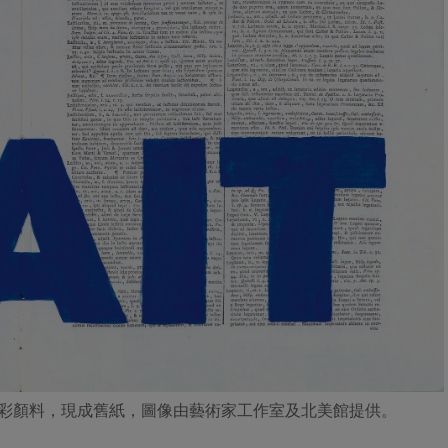
藍水彩顏料，現成舊紙，圖像由藝術家工作室及北美館提供。