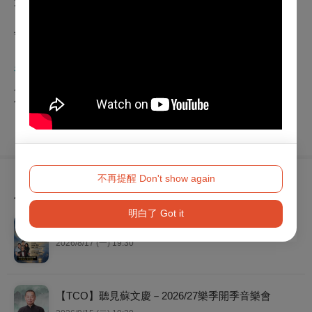
這是我在監獄裡，所獲得最值錢的禮物。
*本文純屬個人觀點*
看看駐站作家其他專欄文章
人生歌本
你看過《後宮甄嬛傳》嗎？
不再提醒 Don't show again
為您推薦
明白了 Got it
2026《琉璃光・生命序章》— 經典文學清唱劇
2026/8/17 (一) 19:30
【TCO】聽見蘇文慶－2026/27樂季開季音樂會