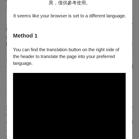
異，僅供參考使用。
然，金頂電池身價比一般電池更高。
It seems like your browser is set to a different language.
人生道路的岔題，在這些另類受訪者嘴裡成了一則則黑色
幽默。「我和老師約好不去上課但要乖乖的，這樣他就會
Method 1
給我畢業證書當感謝狀」、「第一次進監獄被關，沒經
驗，好緊張，好像在開查某轉大人」、「我們以前讀那個
You can find the translation button on the right side of
放牛班，我一進去發現全班都在，每天開同學會」……人
the header to translate the page into your preferred
生路途兜兜轉轉，逆風少年無人管、少人愛，早早得自己
language.
去探尋生路，風行途中有時就會倒楣中箭墜毀，套句他們
自己的話說，這是提早吃人生的苦，比苦茶還苦的那種。
浪子回頭，就在那一瞬間
浪子回頭的人生片刻，只發生在一瞬間。飆車撞死人的少
年，被關押至外海綠島監獄，母親每月探監，天亮起身，
從桃園早早搭火車千山萬水去到台東，然後搭船抵達關押
小島。海外監獄的會客時間寬容，然而內心想念媽媽也不
敢明說的少年，緊繃著一張臉，惡聲惡氣對著母親說：