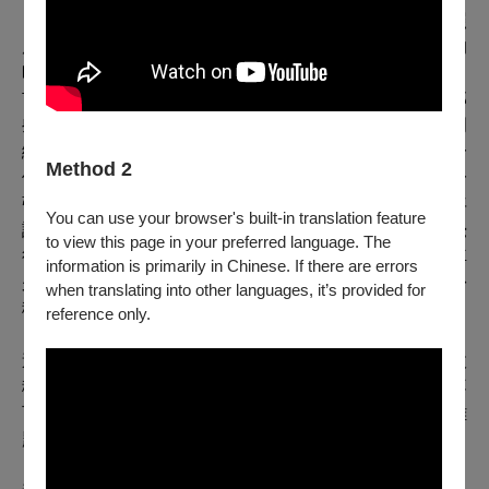
「有啥好看！返去啦！」幾句話草草結束會面，母親按照
原路線，繼續浩浩蕩蕩踏上歸途，等待下一次探訪兒子的
時刻到來。幾年後，飆車少年獲釋時已是二十餘歲青年，
甫出獄，朋友一通電話打來就要繼續馳騁在路上，追上那
些被錯放的青春時光。他抹好浪子膏，才剛要出門，從門
縫裡望見母親和繼父對坐客廳，手裡不停，做著幾塊錢一
Method 2
個家庭代工。明晃晃的日光燈下，他見母親脂粉未擦，一
張臉滿是風霜，終於老成他快認不得的模樣。飆車少年
You can use your browser's built-in translation feature
說，他站在那未開燈的房間裡，隔著門縫，淚流不止，覺
to view this page in your preferred language. The
得媽媽怎麼會突然老成這樣。就在那幾秒鐘的片刻，飆車
information is primarily in Chinese. If there are errors
少年感覺時光飛逝，一下子長大許多，隔日就去找了一份
when translating into other languages, it’s provided for
穩當工作，不再讓母親擔憂。
reference only.
這樣的私密時刻和分享，是那一兩年田調採訪的深刻收
穫，也深深影響往後我許多創作方向。在那些我想像力不
可及的人生風景裡，有許多人正面對我難以處理的生命難
題。他們走過的步伐，都是精采故事。