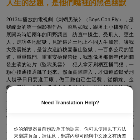
人生的岔題，是他們嘴裡的黑色幽默
2013年播放的電視劇《刺蝟男孩》（Boys Can Fly），是
我編寫的第一個影視作品，菜鳥如我，跟著王小棣導演，
展開為時近兩年的田野調查，訪查中輟生、受刑人、更生
人，走訪各地監獄，見證這片土地上不同人生風景。讓我
大受震撼的，是首次造訪桃園龜山監獄，一百多公尺的通
道，重重鐵門、重重安檢違禁物，我想像著那個年代周潤
發主演的港片《監獄風雲》，犯人拿牙刷柄互捅鬥狠，一
顆心撲通撲通跳了起來。然而實際踏入，才知道監獄受刑
人幾乎日日要進工廠，做工賺自己生活費，從麵線、金
紙、醬油、西點，各地工廠產出不同，所以超現實的畫面
可能是一個刺龍刺鳳的大哥，雙手無比溫柔細膩地，擠出
一朵毫無破綻的奶油花。在那個自成一格的生活場域裡，
Need Translation Help?
受刑人想像力無限延展，流通貨幣除了每天10支菸，最值
錢的當屬「電池」。電池除了可以拿來聽收音機、看小電
視、當象棋賭注籌碼，甚或搭配香菸盒內層搓成細絲的錫
你的瀏覽器目前預設為其他語言。你可以使用以下方法
箔紙，宛如虎膽妙算特務，立馬變成點菸器，以至於有人
來翻譯頁面，請注意，翻譯內容可能與中文原文有所差
出獄了，還欠下一屁股電池，得按月寄回監獄還債。當