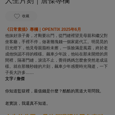
人生片刻｜詹傑專欄
收藏
《日常素描》專欄｜OPENTIX 2025年6月
他抹好浪子膏，才剛要出門，從門縫裡望見母親和繼父對
坐客廳，手裡不停，做著幾塊錢一個家庭代工。明晃晃的
日光燈下，他見母親脂粉未擦，一張臉滿是風霜，終於老
成他快認不得的模樣。飆車少年說，他站在那未開燈的房
間裡，隔著門縫，淚流不止，覺得媽媽怎麼會突然老成這
樣。就在那幾秒鐘的片刻，飆車少年感覺時光飛逝，一下
子長大許多……
文字 / 詹傑
你知道監獄裡，最值錢是什麼？酷酷的黑道大哥問我。
老實說，我還真不知道。