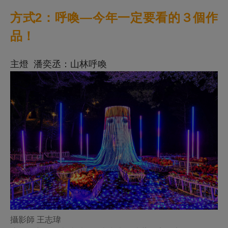
方式2：呼喚—今年一定要看的３個作
品！
主燈 潘奕丞：山林呼喚
攝影師 王志瑋