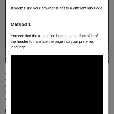
It seems like your browser is set to a different language.
Method 1
You can find the translation button on the right side of
the header to translate the page into your preferred
language.
攝影師 王志瑋
曾獲台北文創天空創意節首獎、台北設計獎市長獎，並屢
獲國際展覽邀請的藝術家陳普，從手繪出發，透過數位技
術，轉化為立體雕塑、公共藝術裝置、2D動畫、3D動畫
等樣貌，讓其角色有機生長於虛實空間，加入
AR（Augmented Reality）、生成藝術（Generative art）
及NFT（Non-Fungible Token）等互動體驗，創造出一個
附共生關係的生態系。