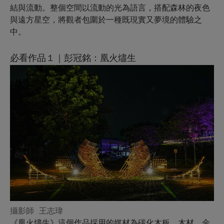
結與流動。整個空間以流動的光為語言，搭配森林的夜色
與遠方星空，將觀者包圍於一種既現實又夢境的體驗之
中。
必看作品１｜彭冠銘：凰火燼生
攝影師 王志瑋
《凰火燼生》這個作品採用的媒材為碳化木板、木材、金