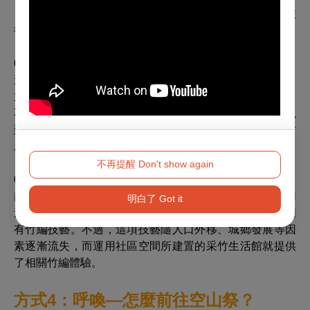
另外推薦兩個景點，一起規劃出屬於每個人的龍崎小旅
行。
01：龍崎區農會竹炭故事館
這是全台唯一由竹炭為主角的場域，由龍崎區農會經營，
並採用龍崎盛產的在地竹材燒製成品質優良的竹炭產品，
不但可以買到許多竹炭產品及參觀炭的種類以外，也可以
到鄰近參觀很少見的竹炭窯，看看竹炭窯的搭建及燒製竹
炭的過程，同時也有提供DIY體驗活動。
不再提醒 Don't show again
02：龍崎采竹生活館
龍崎擁有「采竹之鄉」的美譽。竹，在不同階段有不同用
明白了 Got it
途，龍崎除盛產竹筍，在其成長過後，亦有不少耆老都擁
有竹編技藝。不過，這項技藝隨人口外移、城鄉發展等因
素逐漸流失，而運用社區空間所建置的采竹生活館就提供
了相關竹編體驗。
方式4：呼喚—怎麼前往空山祭？