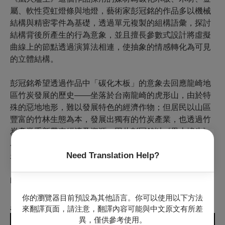
屬、軟性霓虹燈條與地燈，藝術家彭冠銘的作品多以機械
結構與精密零件為基礎，透過單元複製的組構語彙，探討
結構背後所產生的行為意象，並且擅長參數式設計將虛擬
曲線上的節點透過演算法相連，使抽象的情感轉化為可見
的立體結構。
彭冠銘希望透過作品中「碳化木板」的意象去回應龍崎地
區竹炭發展的歷史——坐落於台南龍崎的虎形山，由於特
殊的惡地地形，難以發展特色的經濟作物；但居民以山區
豐富的竹林生態為本，發展出獨有的竹炭產業，也透過竹
炭產業重新帶來經濟及資源，因此彭冠銘以《凰火燼生》
為名，將鳳凰的翅膀作為意象，透過周而復始的圓弧造型
Need Translation Help?
呈現，在每次的餘燼之後，都能重燃振翅的希望，期待以
《凰火燼生》裝置作品為起點，開啟龍崎居民及來往民眾
的生機。
你的瀏覽器目前預設為其他語言。你可以使用以下方法
必看作品２｜
陳普：聲波花
來翻譯頁面，請注意，翻譯內容可能與中文原文有所差
異，僅供參考使用。