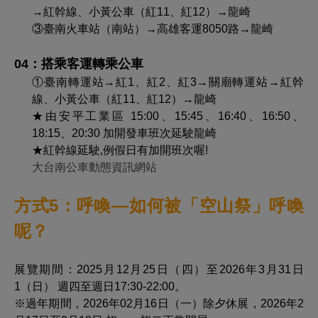
→紅幹線、小黃公車（紅11、紅12）→龍崎
③
臺南火車站（南站）→高雄客運8050路→龍崎
04：搭乘客運轉乘公車
①
臺南轉運站→紅1、紅2、紅3→關廟轉運站→紅幹
線、小黃公車（紅11、紅12）→龍崎
★
由安平工業區 15:00、15:45、16:40、16:50、
18:15、20:30 加開發車班次延駛龍崎
★
紅幹線延駛,例假日有加開班次喔!
大台南公車動態資訊網站
方式5：呼喚—如何被「空山祭」呼喚
呢？
展覽期間：2025月12月25日（四）至2026年3月31日
1（日） 週四至週日17:30-22:00。
※過年期間，2026年02月16日（一）除夕休展，2026年2