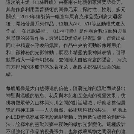
這次的主燈《山林呼喚》由臺南在地藝術家潘奕丞操刀。
其創作多利用普普藝術的圖像元素，探討性、性別、多元
關係，2018年繪製第一幅童年馬賽克作品受到廣大迴響
後，開始發展系列作品，也加入AR、VR等互動模式進入
作品。 在此脈絡裡，《山林呼喚》是件融合數位藝術與自
然景觀的裝置作品，透過LED燈條的視覺語彙，營造出如
同山中精靈在呼喚的氛圍。作品中央的流動影像運用柔
和、卻神秘的光影律動，展現出精靈的眼神與表情，引導
觀眾踏入一場奇幻旅程，去傾聽大自然深處的聲音。 河流
前方排列的木船中盛放著花朵，象徵著祝福與生命的延
續。
每艘船像是大自然傳遞的信使，隨著光線的流動而散發出
神聖與溫暖的氣息。花朵與木船相互交織的視覺效果，彷
彿將觀眾帶入山林與河川之間的對話場域，呼應著整個展
覽的精神主題——人與自然、藝術與科技的共生。 草地上
的LED燈條宛如溪流般蜿蜒流動，透過數位媒體的創新手
法，詮釋水的靈動與森林夜晚的微妙光影變化。這種設計
不僅強化了作品的視覺張力，也象徵著萬物之間潛在的連