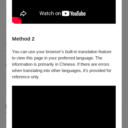
這次特別為2026「龍崎光節：空山祭」創作的《聲波
花》，靈感來自「山林呼喚」這個策展主題與龍崎的自然
環境，他以「無聲之聲」為引，探討自然與人之間未被聽
見的對話。這是座能「聆聽」觀者情感與能量的感知體，
其結合聲音感測與光影控制，呈現出一種靜謐卻富含生命
Method 2
脈動的藝術裝置。作品宛如在地底深處蘊釀已久的能量，
當觀眾靠近時，彷彿受到召喚般，花瓣以聲波為律動緩緩
You can use your browser's built-in translation feature
to view this page in your preferred language. The
展開，透出神秘的藍綠光芒，在幽暗中閃耀如同宇宙深處
information is primarily in Chinese. If there are errors
的能量生命體。
when translating into other languages, it’s provided for
reference only.
方式3：呼喚—除了觀賞作品以外，還
有哪些規劃？
除14件結合龍崎在地風土地貌及國際視野的作品外，空山
祭還另外策畫了10場藝術導覽、3場主題工作坊、4場主題
表演及浪漫情人節特別企劃。