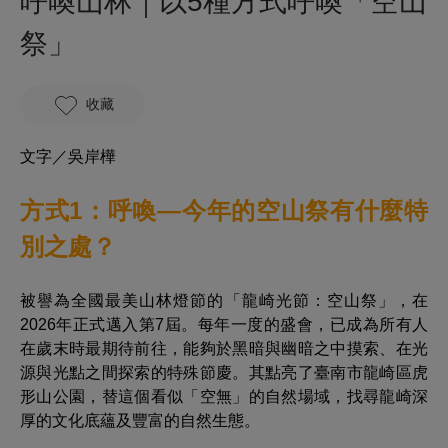
呼喚山林｜以5種方式呼喚「空山
祭」
收藏
文字／吳岸樺
方式1：呼喚—今年的空山祭有什麼特
別之處？
被譽為全國最美山林燈節的「龍崎光節：空山祭」，在
2026年正式邁入第7屆。每年一度的盛會，已成為所有人
在歲末時最期待前往，能夠於黑暗與幽暗之中摸索、在光
源與光點之間探索的特殊節慶。其點亮了臺南市龍崎區虎
形山公園，替這個看似「空無」的自然場域，找尋龍崎深
厚的文化底蘊及豐富的自然生態。