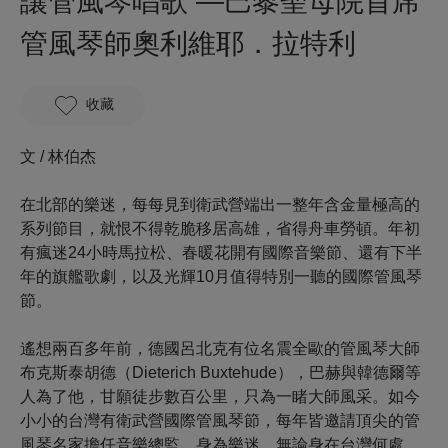
讓管風琴唱歌 —巴黎聖母院首席
管風琴師奧利維耶．拉特利
收藏
文 / 林伯杰
在北部的樂迷，每每見到衛武營端出一整年含金量極高的
系列節目，就恨不得乾脆移居高雄，省得舟車勞頓。年初
有瘋迷24小時馬拉松、春暖花開有國際音樂節、還有下半
年的旗艦歌劇，以及光輝10月值得特別一聽的國際管風琴
節。
遙想兩百多年前，德國呂北克有位名震全歐的管風琴大師
布克斯泰胡德（Dieterich Buxtehude），巴赫與韓德爾等
人為了他，甘願徒步數百公里，只為一睹大師風采。如今
小小的台灣有衛武營國際管風琴節，每年皆邀請頂尖的管
風琴名家擔任音樂總監，身為樂迷，無論身在台灣何處，