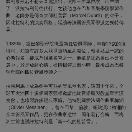
師利泰茲若不想去某處演出，便跟主辦單位說自己生病
了，派拉特利前往代打。之後他也在巴黎音樂學院學習作
曲，老師亦是傳奇大師杜普雷（Marcel Dupré）的弟子，
因此拉特利的演奏風格，延續著法國管風琴學派之獨特傳
承。
1985年，當巴黎聖母院徵選新任管風琴師，年僅23歲的拉
特利，知道有許多人競爭這項至高職位，報著姑且一試的
心態報名，卻成為候選名單之一。他還是認為自己不會被
選中，於是放鬆心情，盡情暢彈三個小時，最後成為巴黎
聖母院的四位管風琴師之一。
拉特利馬上成為炙手可熱的管風琴名家，這四十年來，全
球五大洲四十多個國家競相邀請他於音樂廳與教堂舉辦演
奏會，也錄製許多經典專輯。他特別鍾愛法國作曲家梅湘
（Olivier Messiaen），曾在巴黎、倫敦、紐約演出梅湘的
全本管風琴作品，更在作曲家逝世十周年發行合輯，而梅
湘生前也讚許拉特利是「新一代的杜普雷」。