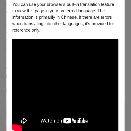
You can use your browser's built-in translation feature
交響樂團的協奏曲交鋒，除了「師祖」杜普雷1921年的給
to view this page in your preferred language. The
管風琴的《儀仗與祝禱》（Cortège et Litanie）外，最引
information is primarily in Chinese. If there are errors
人注目的是當代作曲兼指揮大師沙隆年（Esa-Pekka
when translating into other languages, it’s provided for
Salonen）於疫情時創作的《給管風琴與管絃樂團的協奏
reference only.
交響曲》，此曲風格穿梭古今，管風琴的身分千變萬化，
2023年世界首演備受佳評，正是由拉特利擔任管風琴，此
次則是難得的亞洲首演。
10月18日則是夫彈婦隨的大驚喜，除了拉特利之外，他的
韓裔夫人李申英也是著名管風琴演奏家。這場將呈現獨特
的四手聯彈，曲目主要以舞曲進行管風琴改編，有拉摩的
〈野蠻人之舞〉、拉威爾的〈日出〉，鮑羅定的〈韃靼舞
曲〉，還有史特拉汶斯基的《春之祭》。