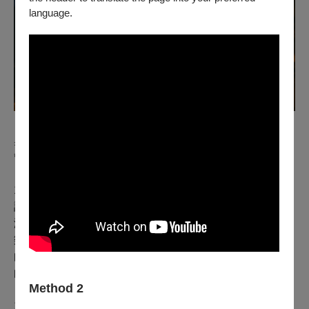
language.
▲20206衛武營管風琴音樂節由巴黎聖母院首席管風琴師
奧利維耶．拉特利策畫，透過獨奏、協奏到四手聯彈展現
管風琴的多樣靈魂。
10月14日在屏東演藝廳的《巴赫幻境》，就如同拉特利強
調不同場所、不同管風琴演奏的巴赫都不一樣，曾在屏東
演藝廳演出過的他，特別選擇適合這中型音樂廳的巴赫音
樂，包括聖詠曲《耶穌，世人仰望的喜悅》、《西西里舞
曲》、《馬太受難曲》等，當然少不了震撼人心的《觸技
曲與賦格》。
Method 2
10月17日於衛武營音樂廳，則是拉特利與簡文彬和高雄市