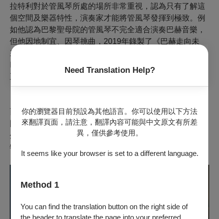
拉特利對於管風琴所處的場所非常重視，認為只有了解這
個空間及樂器特性，演奏家才能將管風琴發揮到極致。例
如他認為巴黎聖母院的管風琴不完全適合演奏巴赫音樂，
但他因地制宜、因琴挑曲，2019年錄製了《巴赫走向未
來》（Bach to the Future）。沒想到隔不久的4月15日，
巴黎聖母院遭逢大火，所幸管風琴沒被燒毀，歷經漫長的
Need Translation Help?
五年修建，拉特利在重新開放前進行調音，2024年12月7
日重啟典禮，備受尊崇的他是首位演奏的管風琴家。
你的瀏覽器目前預設為其他語言。你可以使用以下方法
而拉特利與台灣的淵源也深，2011年首次訪台，彈奏台北
來翻譯頁面，請注意，翻譯內容可能與中文原文有所差
國家音樂廳的管風琴，衛武營除了興建時請他擔任顧問之
異，僅供參考使用。
外，2019年也曾邀他舉辦獨奏會，今年國際管風琴節，拉
特利將帶來三場風格截然不同的管風琴饗宴。
It seems like your browser is set to a different language.
Method 1
You can find the translation button on the right side of
the header to translate the page into your preferred