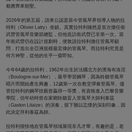
都應齊來朝聖。
2026年的第五屆，請來公認是當今管風琴界領導人物的拉
特利（Olivier Latry）坐鎮。其實拉特利雖然是首次擔任衛
武營管風琴音樂節總監，但他造訪衛武營已非第一次。當
年衛武營仍在設計規劃時，便敦請拉特利擔任管風琴顧
問，打造出全亞洲規模最宏偉的管風琴。而拉特利究竟是
何方神聖，從他的生平一窺即知。
今年64歲的拉特利，1962年出生於法國北方的濱海布洛涅
（Boulogne-sur-Mer），最早學習鋼琴，因為聆聽管風琴
唱片而開始產生興趣，12歲第一次在教堂彈奏管風琴。儘
管拉特利的鋼琴技藝曾贏得一等獎，有資格進入巴黎音樂
學院，但年幼時曾在家鄉聆聽盲人管風琴大師利泰茲
（Gaston Litaize）的演奏，留下難以忘懷的深刻印象，因
此決定拜利泰茲為師。
拉特利很快地在管風琴領域展現非凡才華，有趣的是，老