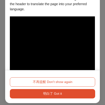
the header to translate the page into your preferred
language.
不再提醒 Don't show again
明白了 Got it
Method 2