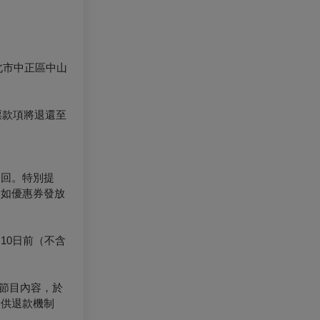
北市中正區中山
票款項將退還至
退回。特別提
（如優惠券發放
10日前（不含
節目內容，於
提供退款機制