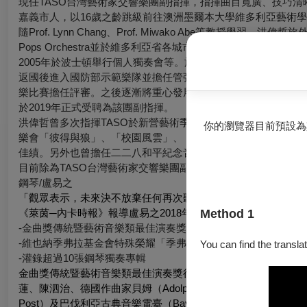
現任TASO台灣藝術家交響樂團副指揮，指揮曲目寬廣、技巧清
嘉義市人，以16歲之齡跳級前往澳洲墨爾本大學維多利亞藝術
隨Prof. Lynn Chang、Prof. Miwako Abe等教授學習。洪偉哲
Pops Orchestra並於維多利亞省各城市巡迴演出，於美國連
2005年於波士頓舉行個人獨奏會等。旅外期間亦曾接受小提琴演奏家Pame
返國後進入國防部示範樂隊並擔任管弦樂團首席，多次於總統府
樂比賽擔任評審。之後逐漸將重心發展至指揮領域，在受邀擔任
於2019年正式受聘為該團副指揮。
洪偉哲曾多次指揮TASO於新營藝術季、雲嘉嘉營夏至藝術季、
你的瀏覽器目前預設為
樂會「彼得與狼」、「校園風雲」、「誰怕虎姑婆」、「動物狂
佳績。另外也曾擔任二二八和平紀念音樂會等重要演出之指揮工
目前除為TASO台灣藝術家交響樂團副指揮外，亦擔任嘉義市民
鋼琴/盧易之
「觀眾表示，未來決不放棄任何再次聽到盧易之現場演奏的機會
Method 1
《萊茵─內卡時報》報導盧易之2018年〈歐洲與臺灣的詼諧〉獨
-金曲獎傳統暨藝術音樂類最佳演奏獎得主
-維也納季弗拉基金會特殊榮耀「季弗拉大獎」得主
You can find the translat
-灌錄超過10張鋼琴獨奏專輯
金曲獎傳統暨藝術音樂類最佳演奏獎得主—盧易之，於繁忙的演
蓮、陳泗治、德國作曲家貝姆（Adolph Kurt Böhm）作品
Post）及巴伐利亞古典音樂電臺（Bayern 4 Klassi