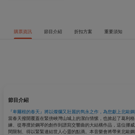
購票資訊
節目介紹
折扣方案
重要須知
節目介紹
『卑爾根的春天』將以燦爛又壯麗的雋永之作，為您獻上北歐鋼
當春天撥開覆蓋在緊傍峽灣山城上的潔白情愫，也掀起了葛利格
練、從專擅於鋼琴的創作到譜寫交響曲的大結構作品，這位挪威
間限制、得以緊緊連結世人心靈的點滴。本音樂會將帶來北歐鋼