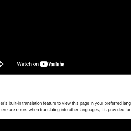
譜共四冊，是臺灣極少數集精湛琴藝、音樂創意與編曲功力於一身
耀—『季弗拉大獎』，自學生時代即于多項國際賽事中脫穎而出，世界
尼亞、斯洛伐克、美、加、日，並于維也納金廳、柏林愛樂廳及薩
包括：奧地利國家廣播電臺交響樂團、維也納太平洋室內樂團、柏
交響樂團、長榮交響樂團…等，於現當代音樂及室內樂領域亦有傑出的
）特別將該年的7月9日訂為「盧易之日」。
士，並獲柏林藝術大學最高演奏家文憑，目前任教于臺灣師範大學
團」所扶植的新興演奏團體。TASO持續推動音樂藝術工作及其他藝
SO Encore」即是承載這個理念所新創立之表演藝術團體，透過
聯「雲嘉嘉營劇場連線」之概念，達到融合不同世代、傳遞美好音
表演藝術工作者，以堅實的演奏實力，構想出契合當代、以人與土地為
發揮藝術安定社會，淨化人心的強大力量，多年來推動藝術工作的
次。本次扶植成立「TASO Encore」，主要目標是協助在地且
's built-in translation feature to view this page in your preferred lan
己任，落實演奏、教育及推廣，期許能開啟台灣音樂文化嶄新的篇
there are errors when translating into other languages, it’s provided for
立嘉義高級中學
人台南市醫師公會、國際獅子會300D1區