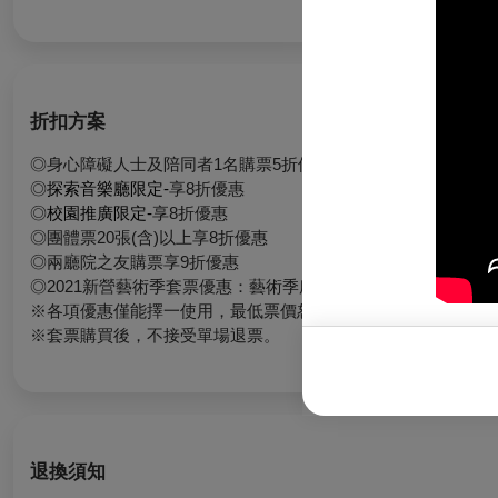
折扣方案
◎身心障礙人士及陪同者1名購票5折優待，入場時應出示身心
◎
探索音樂廳限定-
享8折優惠
◎
校園推廣限定-
享8折優惠
◎團體票20張(含)以上享8折優惠
◎兩廳院之友購票享9折優惠
◎2021新營藝術季套票優惠：藝術季所有節目任選四張，不限同
※各項優惠僅能擇一使用，最低票價恕不提供折扣。
※套票購買後，不接受單場退票。
退換須知