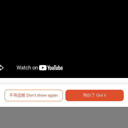
障礙手冊，陪同者與身障者需同時入場
檔節目享85折優惠。
不再提醒 Don't show again
明白了 Got it