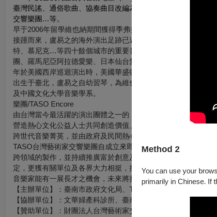
臺灣民謠、通俗歌曲、協奏曲目改編為鋼琴獨奏曲，並已出版樂
交響樂團…等。
早于2006年留學維也納期間獲得季弗拉基金會頒給的特殊榮
接踵而來，盧易之的海外演出足跡已遍及奧、德、義、荷、羅馬
特、慕尼克…等四十餘個城市的重要音樂廳演出，歷年合作樂團
團、羅馬尼亞阿拉德愛樂、日本仙台愛樂、臺灣愛樂、臺北市立
年於美國西岸巡迴演出時，美國華盛頓州金縣（King County
出生于臺北，盧易之自幼習琴，為維也納音樂暨表演藝術大學碩
及中國文化大學音樂學系。
樂團/TASO Encore
由台灣當今最活躍的演出團體之一的「TASO台灣藝術家交響樂
營造熱心文化公益人士共同創造價值、實現理想之交流平台。「TA
跨世代音樂菁英，並由政府及民間熱心公益單位所共同支持，串
TASO台灣藝術家交響樂團自成立來即結合台灣優秀音樂家與
Method 2
跨領域的製作，並持續推廣富於創意及高水準之表演藝術，期望
定，更獲有關單位及各界大力相挺，接受各級政府及企業邀演數百場
You can use your browser
音樂家能有一展長才之機會，未來將持續以深植音樂文化根底為
primarily in Chinese. If 
【主辦單位】：臺南市政府文化局、TASO台灣藝術家交響樂團
【協辦單位】：文華婦產科診所、臺南市南瀛愛樂藝文協會、國
【贊助單位】：財團法人台灣藝術家交響樂團文化基金會、社團法