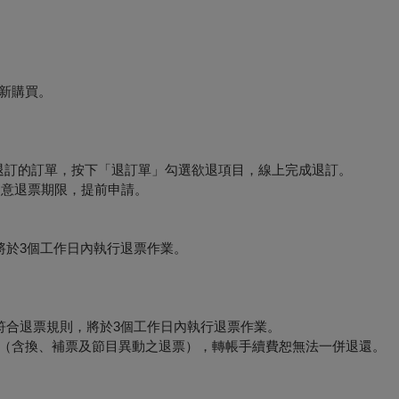
新購買。
要退訂的訂單，按下「退訂單」勾選欲退項目，線上完成退訂。
必留意退票期限，提前申請。
將於3個工作日內執行退票作業。
符合退票規則，將於3個工作日內執行退票作業。
形（含換、補票及節目異動之退票），轉帳手續費恕無法一併退還。