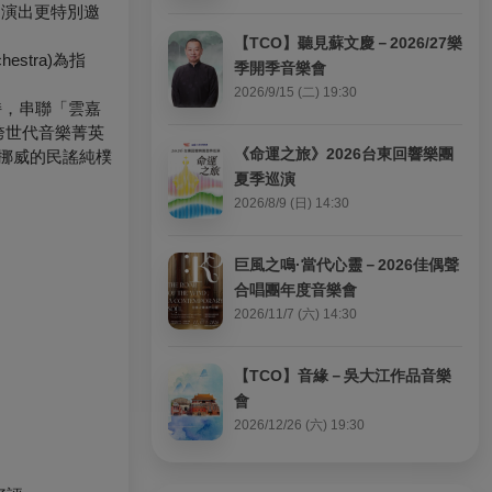
。演出更特別邀
【TCO】聽見蘇文慶－2026/27樂
estra)為指
季開季音樂會
2026/9/15 (二) 19:30
持，串聯「雲嘉
跨世代音樂菁英
《命運之旅》2026台東回響樂團
將挪威的民謠純樸
夏季巡演
2026/8/9 (日) 14:30
巨風之鳴·當代心靈－2026佳偶聲
合唱團年度音樂會
2026/11/7 (六) 14:30
【TCO】音緣－吳大江作品音樂
會
2026/12/26 (六) 19:30