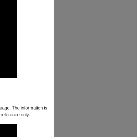
的鋼琴演奏家。
各地的邀演因此
爾斯堡、司徒加
林古典樂手樂
表現，2016
、臺灣藝術大學
術文化活動，並
集結雲嘉南三地
樂價值的目標。
主軸之純音樂與
成績受到各方肯
具有熱情的年輕
guage. The information is
章。
 reference only.