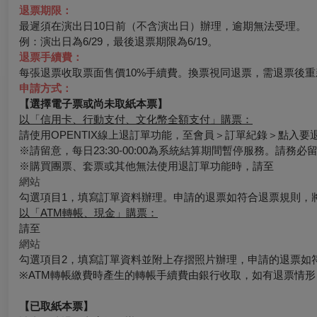
退票期限：
最遲須在演出日10日前（不含演出日）辦理，逾期無法受理。
例：演出日為6/29，最後退票期限為6/19。
退票手續費：
每張退票收取票面售價10%手續費。換票視同退票，需退票後重
申請方式：
【選擇電子票或尚未取紙本票】
以「信用卡、行動支付、文化幣全額支付」購票：
請使用OPENTIX線上退訂單功能，至會員＞訂單紀錄＞點入
※請留意，每日23:30-00:00為系統結算期間暫停服務。請務
※購買團票、套票或其他無法使用退訂單功能時，請至
網站
勾選項目1，填寫訂單資料辦理。申請的退票如符合退票規則，
以「ATM轉帳、現金」購票：
請至
網站
勾選項目2，填寫訂單資料並附上存摺照片辦理，申請的退票如
※ATM轉帳繳費時產生的轉帳手續費由銀行收取，如有退票情
【已取紙本票】