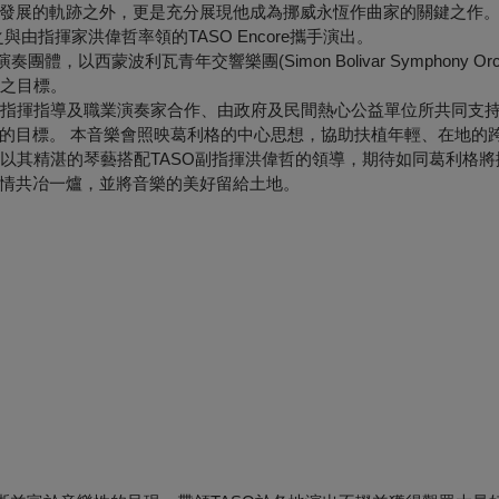
發展的軌跡之外，更是充分展現他成為挪威永恆作曲家的關鍵之作
指揮家洪偉哲率領的TASO Encore攜手演出。
，以西蒙波利瓦青年交響樂團(Simon Bolivar Symphony Orch
育之目標。
請專業指揮指導及職業演奏家合作、由政府及民間熱心公益單位所共同支
的目標。
本音樂會照映葛利格的中心思想，協助扶植年輕、在地的
易之，以其精湛的琴藝搭配TASO副指揮洪偉哲的領導，期待如同葛利格
情共冶一爐，並將音樂的美好留給土地。