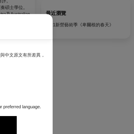
好評。
演奏碩士學位。
最近瀏覽
及Australian
樂等演出，包含
2021新營藝術季《卑爾根的春天》
及受邀於各項音
一致肯定之後，
牌互動式親子音
能與中文原文有所差異，
喜愛，票房屢創
our preferred language.
臺灣作曲家洪綺
（Franken
編寫，盧易之喜將