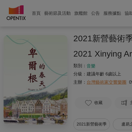
首頁
藝術節及活動
旗艦館
公告
服務據點
協
2021新營藝
2021 Xinying A
類別：
音樂
分級：
建議年齡 6歲以上
主辦：
台灣藝術家交響樂團
0
收藏
2021新營藝術季
盧易