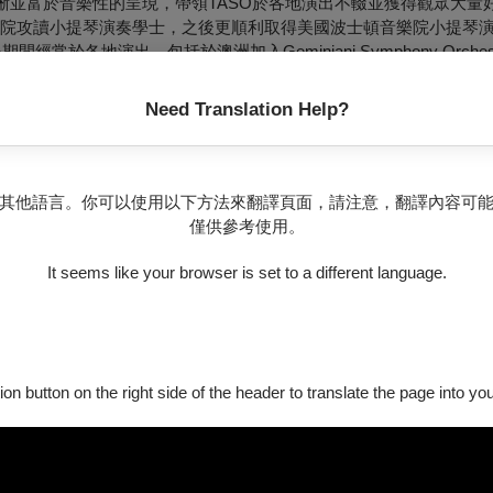
晰並富於音樂性的呈現，帶領TASO於各地演出不輟並獲得觀眾大量
學院攻讀小提琴演奏學士，之後更順利取得美國波士頓音樂院小提琴
旅外期間經常於各地演出，包括於澳洲加入Geminiani Symphony Orchestra
續兩年獲得麻州Musicorda音樂節獎學金，並參與其他多場獨奏、室內
la Franck、Olen Krysa、Duo Sol等大師指導。
Need Translation Help?
擔綱演出。退伍後致力於協奏、獨奏、室內樂、樂團等演出活動，
TASO台灣藝術家交響樂團多場演出客席指揮、並受到團員及觀眾的
屏東南國藝術季、臺南文化中心館慶藝術季演出，更固定於TASO品
其他語言。你可以使用以下方法來翻譯頁面，請注意，翻譯內容可
歡節」等系列節目擔綱指揮，其專業的能力與親切的態度廣受親子
僅供參考使用。
作。
管弦樂團音樂總監暨指揮。
It seems like your browser is set to a different language.
」
奏會
ion button on the right side of the header to translate the page into y
出行程外，至今已灌錄十張鋼琴獨奏專輯，演出布拉姆斯、蕭邦、
以及由臺灣民謠改編之鋼琴獨奏曲，其中《貝姆鋼琴作品集》獲德國法蘭克郵報
k）極高評價，《我的蕭邦；我的布拉姆斯》更獲得金曲獎的肯定。熱衷於音樂