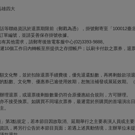
高雄四大
等聯絡資訊於退票期限前（郵戳為憑），掛號郵寄至「100012臺
票面之訂單編號，並請妥善保存掛號收據。
他需求，請郵寄後致電客服中心(02)3393-9888。
最遲10個工作日內轉帳至所提供之存摺帳戶；以刷卡付款之票券，退
額文化幣，並於扣除退票手續費後，優先退還點數，再將剩餘款項
的點數、文化幣、優惠券已逾使用效期，恕無法補發或展延效期。
辦理退票，或退票後剩餘數量仍符合原優惠組合規則，方可辦理。
亦不接受換票。如購買不同場次票券，最遲需於所購買的首場演出日
主。
項」第3點規定，若本節目因故取消、延期舉行之主要表演人員或主要
資訊，將另行公告於本節目頁面；若遇上述異動情境，主辦單位未
議款退款。