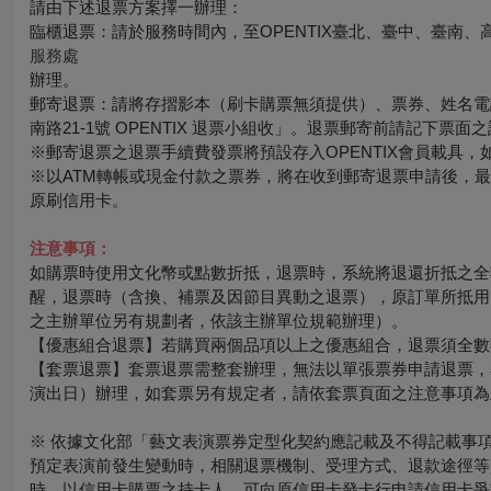
請由下述退票方案擇一辦理：
臨櫃退票：請於服務時間內，至OPENTIX臺北、臺中、臺南、
服務處
辦理。
郵寄退票：請將存摺影本（刷卡購票無須提供）、票券、姓名電話
南路21-1號 OPENTIX 退票小組收」。退票郵寄前請記下
※郵寄退票之退票手續費發票將預設存入OPENTIX會員載具，如有其
※以ATM轉帳或現金付款之票券，將在收到郵寄退票申請後，
原刷信用卡。
注意事項：
如購票時使用文化幣或點數折抵，退票時，系統將退還折抵之全
醒，退票時（含換、補票及因節目異動之退票），原訂單所抵用
之主辦單位另有規劃者，依該主辦單位規範辦理）。
【優惠組合退票】若購買兩個品項以上之優惠組合，退票須全數
【套票退票】套票退票需整套辦理，無法以單張票券申請退票，
演出日）辦理，如套票另有規定者，請依套票頁面之注意事項為
※ 依據文化部「藝文表演票券定型化契約應記載及不得記載事
預定表演前發生變動時，相關退票機制、受理方式、退款途徑等
時，以信用卡購票之持卡人，可向原信用卡發卡行申請信用卡爭