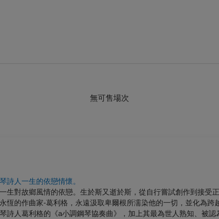
無可售場次
琴詩人一生的依戀情懷。
一生對故鄉風情的依戀。生於斯又逝於斯，從自行嘗試創作到接受
永恆的作曲家-葛利格，永遠汲取卑爾根所濡染他的一切，並化為跨
琴詩人葛利格的《a小調鋼琴協奏曲》，加上其最為世人熟知、被認