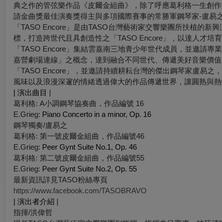
典之作的管弦樂作品《皮爾金組曲》，除了呼應葛利格一生創作
請金曲獎最佳演奏獎得主與多項國際賽事的常勝軍鋼琴家-盧易之與由
「TASO Encore」是由TASO台灣藝術家交響樂團所扶植的新興演奏團體
標，打造跨世代且具創造性之「TASO Encore」，以達人才培
「TASO Encore」集結雲嘉南三地青少年世代成員，並邀
嘉營劇場連線」之概念，達到融合不同世代、傳遞美好音樂價值
「TASO Encore」，並邀請持續耕耘台灣的傑出鋼琴家盧
風味以及浪漫深邃的情緒透過偉大的作品傳遞世界，讓圓熟與熱
| 演出曲目
|
葛利格: A小調鋼琴協奏曲，作品編號 16
E.Grieg:
Piano Concerto in a minor, Op. 16
鋼琴獨奏/盧易之
葛利格: 第一號皮爾金組曲，作品編號46
E.Grieg:
Peer Gynt Suite No.1, Op. 46
葛利格: 第二號皮爾金組曲，作品編號55
E.Grieg:
Peer Gynt Suite No.2, Op. 55
最新資訊詳見TASO粉絲專頁
https://www.facebook.com/TASOBRAVO
| 演出者介紹
|
指揮/洪偉哲