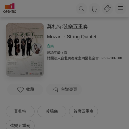
莫札特∶弦樂五重奏
Mozart：String Quintet
音樂
建議年齡 7歲
財團法人台北獨奏家室內樂基金會
0958-700-108
收藏
主辦專頁
莫札特
黃瑞儀
首席四重奏
弦樂五重奏