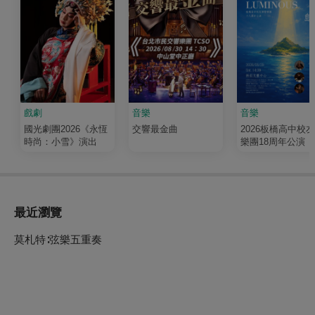
戲劇
音樂
音樂
國光劇團2026《永恆
交響最金曲
2026板橋高中校
時尚：小雪》演出
樂團18周年公演《
輝 Luminous》
最近瀏覽
莫札特∶弦樂五重奏