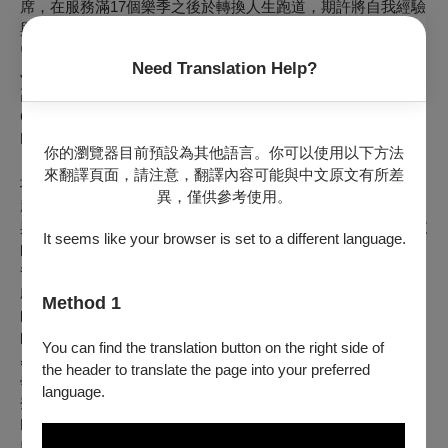
席，在服務滿17個樂季之後於轉換人生跑道，期許將自我經驗
與年輕一代分享。
曾師事蔡文河，方永信及小提琴大師Ivan Galamian嫡傳弟子
Need Translation Help?
James Buswell，曾以全省榜首的優異成績通過資優甄試保送
高雄中學音樂班，留美期間屢獲國際樂壇肯定：Musicorda
Concerto Competition首獎、Fischoff International Chamber
Music Competition銀牌；亦受邀於泛太平洋音樂季
你的瀏覽器目前預設為其他語言。你可以使用以下方法
（1998）、坦格塢音樂季（2000）、德國什列斯威－霍爾斯
來翻譯頁面，請注意，翻譯內容可能與中文原文有所差
坦音樂節（2001）及日本霧島國際音樂祭（2014~2019）。
異，僅供參考使用。
起因於身為兩個孩子的母親，近年熱心推廣兒童音樂教育，參
與發想「NSO媽媽說故事」系列音樂會，五年來製作了《頑皮
It seems like your browser is set to a different language.
的莫札特》、《聽見貝多芬》、《史特勞斯們》、《海頓爸
爸》、《指尖上的柴可夫斯基》，並錄製有聲ＣＤ及製作雲門
劇場親子音樂會系列，《給孩子的第一份音樂禮物》、《精靈
Method 1
的一天》、《吹笛人大冒險》、《FaSi不見了》廣受大小朋友
的歡迎。2019年九月發行小提琴與吉他合奏專輯「調和的靈
You can find the translation button on the right side of
感」，廣受好評。目前任教於師大附中以及國立台北藝術大
the header to translate the page into your preferred
學。
language.
鄧皓敦／第二小提琴
Hao-Tun Teng／Second Violin
出生於台北市，自幼即顯露優越的音樂才能。三歲半由馬孝駿