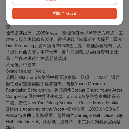
及Todi International Music Academy任教及演出。2018年6月
受邀赴亞美尼亞擔任第十四屆哈察督量國際音樂大賽
明白了 Got it
（Khachaturian International Competition）大提琴評審，同年
8月受邀至大陸寧波擔任中國第七屆全國青少年大提琴大賽評
委。
除音樂演出外，2005年成立「歐陽伶宜大提琴音樂方程式」工
作室，投入專輯錄音製作。首張專輯「歐陽伶宜大提琴四重奏
Live Recording」旋即獲得2006年金曲獎「最佳演奏專輯」及
「最佳作曲人獎」兩項大獎。目前已累積九張有聲資料出版
品，並多次獲得金曲獎榮譽獎項。
黃瑞儀／中提琴
Grace Huang／Viola
美國紐約Juilliard音樂院中提琴演奏學士及碩士。2001年返台
擔任國家交響樂團中提琴首席。曾獲Young Musician
Foundation Scholarship、美國德州Corpus Christi Young Artist
Competition最佳中提琴演奏獎、Juilliard音樂院協奏曲比賽第
二名。曾任New York String Seminar、Pacific Music Festival
及Music Academy of the West中提琴首席。2003與NSO合作
Walton協奏曲，驚豔樂壇。曾於紐約Carnegie Hall、Alice Tully
Hall、Merkin Hall、洛杉磯、溫哥華、東京多次獨奏及室內樂
演出。