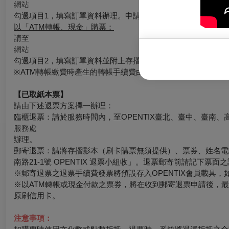
網站
勾選項目1，填寫訂單資料辦理。申請的退票如符合退票規則，
以「ATM轉帳、現金」購票：
請至
網站
勾選項目2，填寫訂單資料並附上存摺照片辦理，申請的退票如
※ATM轉帳繳費時產生的轉帳手續費由銀行收取，如有退票情
【已取紙本票】
請由下述退票方案擇一辦理：
臨櫃退票：請於服務時間內，至OPENTIX臺北、臺中、臺南、
服務處
辦理。
郵寄退票：請將存摺影本（刷卡購票無須提供）、票券、姓名電話
南路21-1號 OPENTIX 退票小組收」。退票郵寄前請記下
※郵寄退票之退票手續費發票將預設存入OPENTIX會員載具，如有其
※以ATM轉帳或現金付款之票券，將在收到郵寄退票申請後，
原刷信用卡。
注意事項：