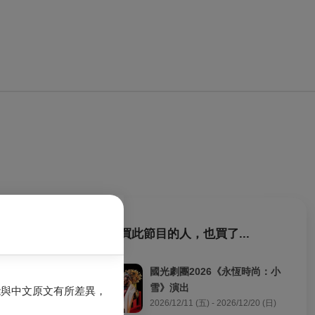
購買此節目的人，也買了...
肇政文學推廣協
國光劇團2026《永恆時尚：小
弓與弦霎那間擦
雪》演出
能與中文原文有所差異，
2026/12/11 (五) - 2026/12/20 (日)
聽古典樂音之