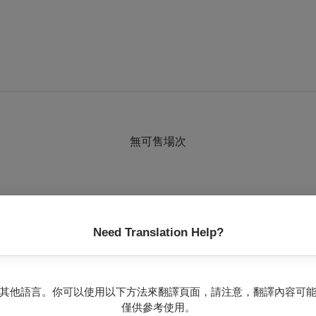
無可售場次
Need Translation Help?
也聽古典樂、也親自演繹，因此龍潭愛樂管弦樂團此次特與台灣鍾
的傳遞、音符的演奏，都將改變社區和影響地方音樂文化精神。當
其他語言。你可以使用以下方法來翻譯頁面，請注意，翻譯內容可
同如近乎情，止於禮。
僅供參考使用。
演出，粹選古典樂派莫札特經典作品，音樂洗滌日常生活凡塵，諦