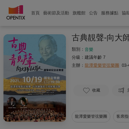
首頁
藝術節及活動
旗艦館
公告
服務據點
協
古典靚聲-向大
類別：
音樂
分級：
建議年齡 7
主辦：
龍潭愛樂管弦樂團
03-
收藏
龍潭愛樂管弦樂團
客席指