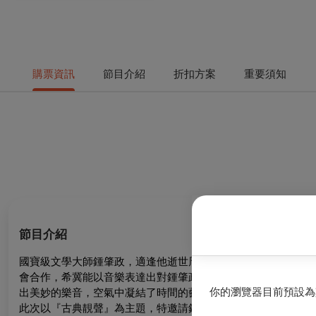
購票資訊
節目介紹
折扣方案
重要須知
節目介紹
國寶級文學大師鍾肇政，適逢他逝世周年，生前熱愛音樂的他，
會合作，希冀能以音樂表達出對鍾肇政先生的敬意與思念。音樂
你的瀏覽器目前預設為
出美妙的樂音，空氣中凝結了時間的藝術。這弓與琴、樂與音亦
此次以『古典靚聲』為主題，特邀請鋼琴獨奏家范姜毅教授一同