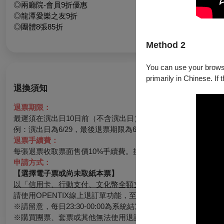
◎兩廳院-會員9折優惠
◎龍潭愛樂之友9折
◎團體8張85折
Method 2
You can use your browser
primarily in Chinese. If 
退換須知
退票期限：
最遲須在演出日10日前（不含演出日）辦理，逾期無法受理。
例：演出日為6/29，最後退票期限為6/19。
退票手續費：
每張退票收取票面售價10%手續費。換票視同退票，需退票後重
申請方式：
【選擇電子票或尚未取紙本票】
以「信用卡、行動支付、文化幣全額支付」購票：
請使用OPENTIX線上退訂單功能，至會員＞訂單紀錄＞點入
※請留意，每日23:30-00:00為系統結算期間暫停服務。請務
※購買團票、套票或其他無法使用退訂單功能時，請至