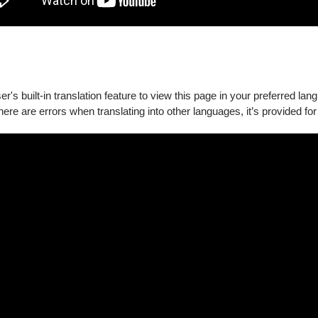
's built-in translation feature to view this page in your preferred lan
there are errors when translating into other languages, it’s provided for
新購買。
要退訂的訂單，按下「退訂單」勾選欲退項目，線上完成退訂。
必留意退票期限，提前申請。