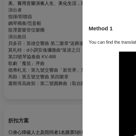
美。嘗用音樂演奏人生、美化生活，期許音樂和文化走入生活、
演出者
指揮/郭聯昌
鋼琴獨奏/范姜毅
Method 1
龍潭愛樂管弦樂團
演出曲目
You can find the translat
貝多芬：英雄交響曲 第二樂章“送葬進行曲”
莫札特：d小調安魂彌撒曲“落淚之日
第23號琴協奏曲 KV.488
歌劇「魔笛」序曲
德弗札克：第九號交響曲「新世界」第二樂章～念故鄉
馬勒：第五號交響曲 第四樂章
蕭斯塔高維契：第二號圓舞曲（取自爵士組曲第二號）
折扣方案
◎身心障礙人士及陪同者1名購票5折優待，入場時應出示身心