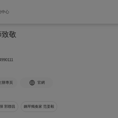
助中心
師致敬
4990111
主辦專頁
官網
揮 郭聯昌
鋼琴獨奏家 范姜毅