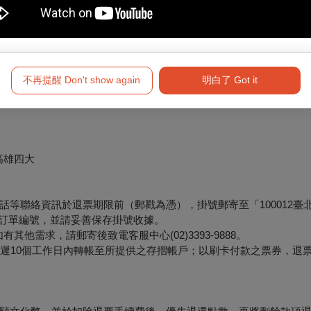
將於3個工作日內執行退票作業。
不再提醒 Don't show again
明白了 Got it
符合退票規則，將於3個工作日內執行退票作業。
形（含換、補票及節目異動之退票），轉帳手續費恕無法一併退還。
高雄四大
等聯絡資訊於退票期限前（郵戳為憑），掛號郵寄至「100012臺
票面之訂單編號，並請妥善保存掛號收據。
他需求，請郵寄後致電客服中心(02)3393-9888。
最遲10個工作日內轉帳至所提供之存摺帳戶；以刷卡付款之票券，退