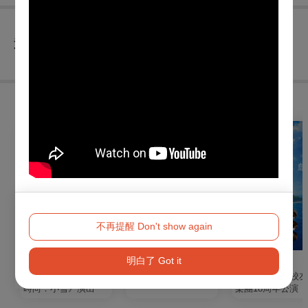
查看
退換須知
購買此節目的人，也買了...
不再提醒 Don't show again
明白了 Got it
戲劇
音樂
音樂
國光劇團2026《永恆
交響最金曲
2026板橋高中校
時尚：小雪》演出
樂團18周年公演《
輝 Luminous》