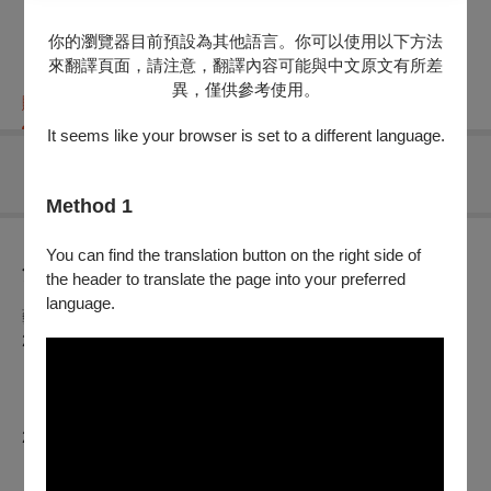
你的瀏覽器目前預設為其他語言。你可以使用以下方法
來翻譯頁面，請注意，翻譯內容可能與中文原文有所差
異，僅供參考使用。
購票資訊
節目介紹
折扣方案
重要須知
It seems like your browser is set to a different language.
無可售場次
Method 1
You can find the translation button on the right side of
節目介紹
the header to translate the page into your preferred
language.
藝術指導／李寶春
2022/3/26（週六）14:30
《李逵探母》李兆雲、李青峰
《貴妃醉酒》孔玥慈
《扈家莊》 余季柔
2022/3/27（週日）14:30
《林沖夜奔》徐彥凱
《宇宙鋒》 陳雨萱、李青峰、林璟辰