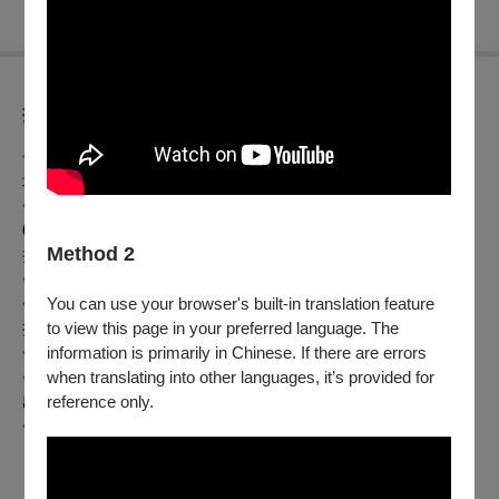
折扣方案
◇
套票優惠
：同時購買二場演出優惠7折，套票恕不接受單一
場次退換票。
◇ 基金會之友8折。（請輸入優惠代碼，或請洽主辦單位購票
02-2567-3679服務時間週一至週五10:00-17:00）
Method 2
按此加入基金會之友
◇ 學生8折，進場需出示有效證件。。
You can use your browser's built-in translation feature
◇ 兩廳院會員、誠品會員、國泰世華卡友、台新銀行卡友9
to view this page in your preferred language. The
折。
information is primarily in Chinese. If there are errors
◇ 65歲以上長者5折，進場需出示有效證件。
when translating into other languages, it’s provided for
◇ 身心障礙人士及必要陪同者(限1名)5折，二人需同時進場且
reference only.
出示有效證件。
◇ 團體購票請洽主辦單位02-2567-3679
※以上各項優惠僅能擇一使用