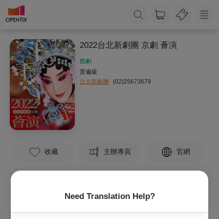
2022台北新劇團 京劇 薈演
戲劇
普遍級
台北新劇團
(02)25673679
收藏
主辦專頁
官網
《李逵探母》
《貴妃醉酒》
《扈家莊》
Need Translation Help?
《林沖夜奔》