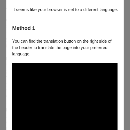
器的百變音色，可以聽到不同樂器輪流演奏動物主題，在管風
琴的手鍵盤清晰的表現出來，巧妙交替，深具魅力。雖是深受
It seems like your browser is set to a different language.
兒童喜愛的樂曲，卻有意想不到的深度及多樣性。
管風琴模仿獅王降臨、優美的大提琴天鵝、愉悅的化石……
等，宣告狂歡節的喧嘩將喚醒屏東演藝廳管風琴的生命。
Method 1
音樂、舞蹈、視覺燈光，交互對話呈現，將帶給觀眾更豐富的
想像，並開啟聽眾們深度的視覺與聽覺感受。
You can find the translation button on the right side of
歡迎3歲以上大小朋友蒞臨欣賞！
the header to translate the page into your preferred
＊表演者介紹：
language.
l 管風琴
/
林家綺
青年鋼琴家林家綺，旅俄六年、畢業於國立莫斯科柴可夫斯基
紀念音樂學院(Moscow Conservatory named after P. I.
Tchaikovsky) ，取得鋼琴演奏碩士。師從國際柴可夫斯基鋼琴
大賽銅牌得主暨俄羅斯榮譽藝術家Irina Plotnikova教授及Sofia
Shvets。鋼琴合作藝術師從Maria Mikhailova，室內樂師從
Vitaly Yunitskiy。現以獨奏家及鋼琴合作家的身分活躍於舞
台。
l 管風琴
/
李永嫻
畢業於台北市立中正高中音樂班、台北市立師範學院音樂教育
學系理論作曲組、並獲美國克里夫蘭音樂院（Cleveland
Institute of Music and Case Western Reserve University）鋼