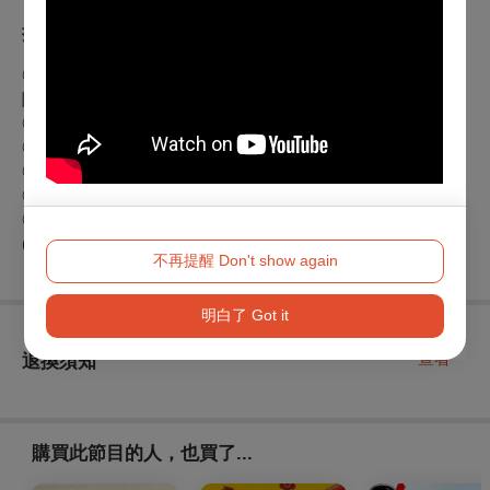
折扣方案
◎身心障礙人士及陪同者1名購票5折優待，入場時應出示身心
障礙手冊，陪同者與身障者需同時入場
◎
屏東藝遊卡會員享票價75折(每場限4張)
◎
屏東縣民/工作者購票享8折（入場時請務必攜帶身份證)。
◎
學生購票享8折（入場時請務必攜帶學生證)。
◎
年滿65歲以上購票享5折（入場時請務必攜帶身份證)。
◎
單次購買20張(含)以上75折。
(折扣優惠限擇一使用，恕不重複優惠)
不再提醒 Don't show again
明白了 Got it
查看
退換須知
購買此節目的人，也買了...