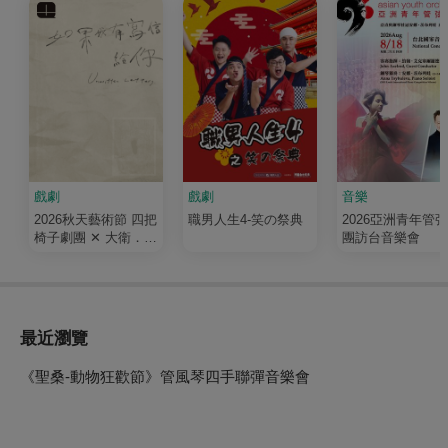
戲劇
戲劇
音樂
2026秋天藝術節 四把
職男人生4-笑の祭典
2026亞洲青年管
椅子劇團 ✕ 大衛．吉
團訪台音樂會
塞森《如果我有寫信
給你》
最近瀏覽
《聖桑-動物狂歡節》管風琴四手聯彈音樂會