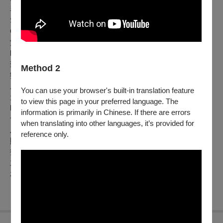
琴演奏碩士，在研究所期間副修管風琴，並任職於Louis
Stokes Cleveland Department of Veterans Affairs Medical
Center, Cleveland, Ohio 之教堂管風琴師，現為南京東路禮拜
堂管風琴師。
l 舞蹈
/
劉依昀
致力於舞蹈領域至今已二十年，投入舞蹈編創、演出與教學，
Method 2
數次獲邀為不同舞團、劇團、國高中舞蹈班編創，擔任舞蹈講
座講師，亦主持「顯微鏡下的個體」舞蹈工作坊，教學對象多
You can use your browser's built-in translation feature
元。
to view this page in your preferred language. The
l 藝術總監/林文琪
information is primarily in Chinese. If there are errors
會幕音樂家聯盟音樂總監，專精於跨界音樂作品製作、音樂學
when translating into other languages, it’s provided for
及鋼琴演奏。曾任台北基督書院音樂系主任，現任大學講師、
reference only.
財團法人卓越藝術傳播基金會董事、古典音樂協會理事。
指導單位
：
文化部
主辦單位
：
屏東縣政府
承辦單位
：
屏東縣政府文化處
「主辦單位保留節目異動權」