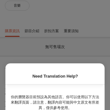
音樂
購票資訊
節目介紹
折扣方案
重要須知
無可售場次
節目介紹
Need Translation Help?
＊節目介紹：
《動物狂歡節》由十四首小品組成，是一部妙趣橫生的作品。
童心未泯的聖桑巧妙地運用各種樂器音色與特質傳神的描繪出
它們的姿態，儼然就是一個小型動物園，甚至聖桑本人都在譜
你的瀏覽器目前預設為其他語言。你可以使用以下方法
上標示“動物園大幻想曲”。
來翻譯頁面，請注意，翻譯內容可能與中文原文有所差
在本場音樂會四手聯彈的改編曲中可以欣賞管風琴富含多種樂
異，僅供參考使用。