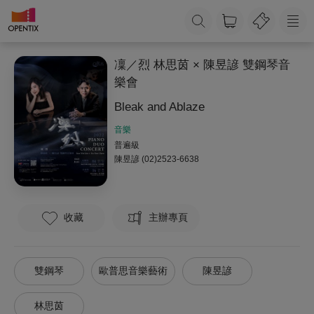
凜／烈 林思茵 × 陳昱諺 雙鋼琴音
樂會
Bleak and Ablaze
音樂
普遍級
陳昱諺
(02)2523-6638
收藏
主辦專頁
雙鋼琴
歐普思音樂藝術
陳昱諺
林思茵