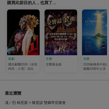
購買此節目的人，也買了...
戲劇
音樂
音樂
國光劇團2026《永恆
交響最金曲
2026板橋高中校
時尚：小雪》演出
樂團18周年公演《
輝 Luminous》
最近瀏覽
凜／烈 林思茵 × 陳昱諺 雙鋼琴音樂會