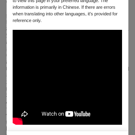
to view this page in your preferred language. The
曾獲魯賓斯坦國際鋼琴⼤賽得主 Alexandre Moutouzkine 評論
information is primarily in Chinese. If there are errors
「擁有出⾊的⾳樂性...以及極抒情的特質」；美國權威鋼琴教
when translating into other languages, it’s provided for
授 Arkady Aronov亦形容林思茵為「靈敏、擁有鮮明的藝術才
reference only.
華和卓越技巧的鋼琴家，其⾳樂有獨特的真實不造作」。
林思茵畢業於東吳⼤學⾳樂系，於2017年紐約市曼哈頓⾳樂院
完成碩⼠學位。在美期間以獨奏及鋼琴合作⾝份在各場合演
出，皆獲⾼度好評。曾受邀於南韓駐紐約⼤使館主辦之「⾳樂
與世界和平：2018 平壤冬季奧運慶祝⾳樂會」、紐約市聖彼
得⼤教堂午間⾳樂會系列、客席專輯出版...等各式演出，其演
出場合包含卡內基⾳樂廳、林肯中⼼、Merkin ConcertHall、
DiMenna 古典⾳樂廳。現於美國華盛頓特區天主教⼤學跟隨鋼
琴家 Ivo Kaltchev 修讀鋼琴演奏博⼠學位，並於今年獲邀與天
主教⼤學樂團協奏演出。
鋼琴 Piano｜陳昱諺 Yu-Yen Chen
2014年於美國深造演奏並跟隨魯賓斯坦鋼琴大賽得主
Alexandre Moutouzkine習琴，獲美國鋼琴家Arkady Aronov給
予「…一位才華洋溢的年輕鋼琴家，擁有令人印象深刻的音樂
性與想像力及傑出精湛的技巧…」之高度評價。
鋼琴家陳昱諺出身於嘉義，畢業於國立台北藝術大學音樂系、
國立台南藝術大學研究所、美國曼哈頓音樂院碩士。擁有台美
一流音樂學府雙碩士學位，學琴期間獲獎無數，曾摘下全國學