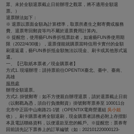
眾、未於全額退票截止日前辦理之觀眾，將不適用全額退
票。）
退票辦法如下：
※ 退票以票面金額為計算標準，取票所產生之郵寄費或服務
費、退票寄回郵資等均不屬於退票費用計算內。
※ 提醒您，使用藝FUN券折抵票款者，如逾藝FUN券使用期
限（2022/4/30後），退票僅能就購票當時信用卡實付的金額
刷退返還，藝FUN券折抵金額無法以現金、刷卡或其他形式返
還。
一、【已取紙本票者／現金購票者】
方式1. 現場辦理：請持票前往OPENTIX臺北、臺中、臺南、
高雄
服務處
辦理全額退票。
方式2. 掛號郵寄：如不方便親自辦理退票，請於退票截止日前
（以郵戳為憑，須自行負擔郵資）掛號郵寄票券至 100011台
北市中正區中山南路21-1號（OPENTIX電商營運組
吳小姐
收）。刷卡購票者將全額退刷，現金購票者請務必附上存摺影
本及電話聯絡資料，以便退款至您的帳戶。※提醒您：票券寄
回前請先記下票券上的訂單編號（如：202101220000123-