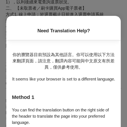
1），以利後續來電查詢退票狀況。
二、 【未取票者／刷卡購買App電子票者】
方式1. 線上申請：於退票截止日前進入退票申請系統
https://refund.opentix.life/
勾選項目1.「刷卡購票之退票申請」完成退票申請。退票作業
Need Translation Help?
完成後，系統會以Email通知。
方式2. E-mail、或傳真申請：於退票截止日前下載申請表
https://reurl.cc/dx5WjD
，將檔案寄至opentixservice@mail.npac-ntch.org，或傳真至
你的瀏覽器目前預設為其他語言。你可以使用以下方法
（02）3393-9908，退票作業完成後，系統會以Email通知。
來翻譯頁面，請注意，翻譯內容可能與中文原文有所差
三、向主辦單位購買之有價票券者，請洽
歐普思音樂藝術
辦
異，僅供參考使用。
理，聯絡電話（
02
）
2523
-
6638
。
若有其他疑問，請洽詢OPENTIX兩廳院文化生活客服中心
It seems like your browser is set to a different language.
(02)3393-9888 (每日09:00-20:00)
【節目介紹】
Method 1
鋼琴家林思茵與陳昱諺為紐約曼哈頓音樂院時的好友，分別在
兩位俄羅斯著名鋼琴家亞歷山大．蒙托斯基 (Alexandre
You can find the translation button on the right side of
Moutouzkine) 與阿爾卡季．阿羅諾夫 (Arkady Aronov) 門下學
the header to translate the page into your preferred
習，因此俄式見解不斷影響著他們在音樂上的思維。北國作品
language.
在冷若冰霜的外表下，內含著熾烈的熱情，其獨特魅力深深吸