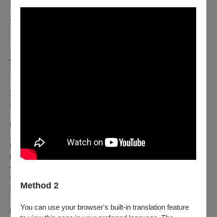
引兩位鋼琴家。
本場音樂會將以雙鋼琴形式，帶來俄國20世紀現代樂派作曲家
史特拉汶斯基的《彼得洛希卡》、國民樂派作曲家包羅定歌劇
《伊果王子》中選曲〈韃靼舞曲〉，以及浪漫樂派拉赫曼尼諾
夫《第二號雙鋼琴組曲》。樂曲中充滿著音樂的魔幻、舞蹈、
炫技等繽紛元素，將帶領觀眾感受北國凜冬中熱情不滅的創造
力與強韌的生命力。
【演出場次】
2022.06.16（四）19:30國家兩廳院 演奏廳
2022.07.03（日）14:30衛武營國家藝術文化中心 表演廳
【演出曲目】
Igor Stravinsky: “Petrushka” for two pianos
史特拉汶斯基：芭蕾舞劇〈彼得洛西卡〉雙鋼琴
Borodin/Pope: Polovtsian Dances from “Prince Igor” for Two
Pianos
包羅定：韃靼舞曲 選自歌劇〈伊果王子〉
Sergei Rachmaninoff: Suite No.2 Op.17 for Two Pianos
Method 2
拉赫曼尼諾夫：第二號雙鋼琴組曲，作品17
【演出者】
You can use your browser's built-in translation feature
鋼琴 Piano｜林思茵 Szu-Yin Lin