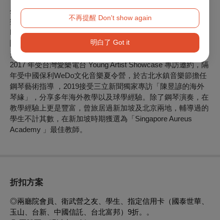
生音樂比賽高中A組鋼琴獨奏優等第一名、95年度大學聯考音
不再提醒 Don't show again
樂系術科測驗鋼琴主修榜首；更遠赴義大利第16屆Cita di
Barletta青年音樂家國際賽，奪下首獎。以及馬來西亞亞洲國
明白了 Got it
際鋼琴大賽第二名。多次舉辦個人鋼琴獨奏會，演出足跡遍佈
美國、義大利、法國、英國、新加坡、馬來西亞、中國等。
2017 年受台灣愛樂電台 Young Artist Showcase 專訪邀約，隔
年受中國保利WeDo文化音樂夏令營，於古北水鎮音樂節擔任
鋼琴藝術指導 ，2019接受三立新聞獨家專訪「陳昱諺的海外
琴緣」，分享多年海外教學以及球學經驗。除了鋼琴演奏，在
教學經驗上更是豐富，曾旅居過新加坡及北京兩地，輔導過的
學生不計其數，在新加坡時期獲選為「Singapore Aureus
Academy 」最佳教師。
折扣方案
◎兩廳院會員、衛武營之友、學生、指定信用卡（國泰世華、
玉山、台新、中國信託、台北富邦）9折。。