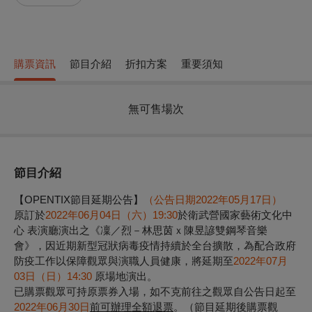
購票資訊
節目介紹
折扣方案
重要須知
無可售場次
節目介紹
【OPENTIX節目延期公告】
（公告日期2022年05月17日）
原訂於
2022年06月04日（六）19:30
於衛武營國家藝術文化中
心 表演廳演出之《凜／烈－林思茵ｘ陳昱諺雙鋼琴音樂
會》，因近期新型冠狀病毒疫情持續於全台擴散，為配合政府
防疫工作以保障觀眾與演職人員健康，將延期至
2022年07月
03日（日）14:30
原場地演出。
已購票觀眾可持原票券入場，如不克前往之觀眾自公告日起至
2022年06月30日
前可辦理全額退票
。（節目延期後購票觀