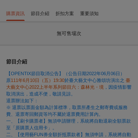
購票資訊
節目介紹
折扣方案
重要須知
無可售場次
節目介紹
【OPENTIX節目取消公告】
（公告日期2022年06月06日）
原
111年6月10日（五）19:30
於臺大藝文中心雅頌坊演出之
臺
大藝文中心2022上半年系列節目六：森林光・境
，因疫情影響
取消演出，造成不便，敬請見諒。
退票辦法如下：
※ 退票以票面金額為計算標準，取票所產生之郵寄費或服務
費、退票寄回郵資等均不屬於退票費用計算內。
一、【刷卡購票者】無須申請辦理，系統將自動退刷全額票款
至「原購票人信用卡」。
二、【使用藝FUN券全額折抵票款者】無須申請，系統將自動