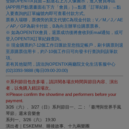
登錄OPENTIX頁面→點選右上方人像圖示，進入會員專區
(APP用戶點選畫面右下方「會員」)→點選「訂單紀錄」→點
入要查詢的訂單編號內即可查看付款方式。
票券入場聯，票價旁的英文代號C為現金付款；V／M／J／AE
／AP／GP為刷卡付款，B為向主辦單位購票票券。
※ 如為OPENTIX會員，退票成功後將會收到Email通知，或可
登入OPENTIX訂單紀錄查詢。
※ 現金購票約7-12個工作日匯款至您指定帳戶，刷卡購票則退
至原購票信用卡，約7-10個工作日可向發卡行查詢到該筆款
項。
若有其他疑問，請洽詢OPENTIX兩廳院文化生活客服中心
(02)3393-9888 (每日09:00-20:00)
※系列節目包含多場，請詳閱各場次時間與節目內容、演出
者，以免購入錯誤場次。
※Please confirm the showtime and performers before your
payment.
3/26（六）、3/27（日）系列節目一、二：「臺灣與世界手風
琴節」週末音樂會
系列一、3/26（六） 19:30
演出者｜ESKEMM、睡後故事、十九兩樂團