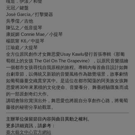
嘎造．伊漾／和聲
元冠／鍵盤
Josè García／打擊樂器
吳季儒／吉他
陳弘之／低音提琴
康妮媚 Connie Mae／小提琴
楊凱甯 K6／中提琴
江瑜庭／大提琴
全方位原民創作才女舞思愛Usay Kawlu發行首張專輯《那葡
萄樹上的女孩 The Girl On The Grapevine》，以原民音樂描繪
一個都市女孩尋找自我原根的旅程。專輯內每首曲目設計如舞
台劇章節，以傳統又新穎的音樂風格作為聽覺場景，故事劇情
如葡萄藤蔓交織貫穿其中。是這位在都市闖蕩的阿美族女孩舞
思愛將30年來累積的文化使命、音樂養分、舞臺經驗匯集而成
的一部原創奇幻大作。
講唱會除欣賞演出外，舞思愛也將親自分享創作心路，將葡萄
藤後的秘密分享給觀眾。
主辦單位保留節目內容與曲目異動之權利。
更多詳細資訊，請參考：
臺大藝文中心官方網站