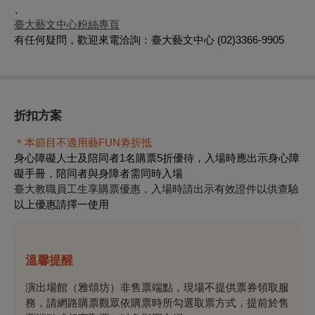
、
臺大藝文中心粉絲專頁
有任何疑問，歡迎來電洽詢：臺大藝文中心 (02)3366-9905
折扣方案
＊本節目不適用藝FUN劵折抵
身心障礙人士及陪同者1名購票5折優待，入場時應出示身心障
礙手冊，陪同者與身障者需同時入場
臺大教職員工生享購票優惠，入場時請出示有效證件以供查驗
以上優惠請擇一使用
溫馨提醒
演出場館（雅頌坊）非售票端點，現場不提供票券領取服
務，請網路購票觀眾依購票時所勾選取票方式，提前於售