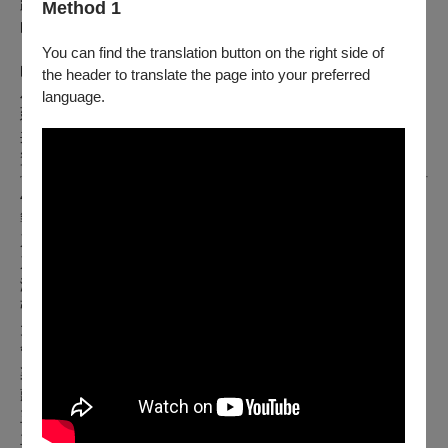
跨中原、西伯利亞泰加林、西亞直至歐洲之旅，一同穿越時空
Method 1
的相遇，音樂跨過邊界與藩籬。
「承宗＆Roberto」金音獎最佳樂手班多鈕演奏家李承宗與金
You can find the translation button on the right side of
曲獎常勝軍當代吉他大師Roberto Zayas 組成，在探戈音樂以
the header to translate the page into your preferred
及皮亞佐拉的作品中開創出新的音樂視野。帶領聽眾遨遊阿根
language.
廷感受探戈熱情風采。
共同主辦｜臺大藝文中心、巍聲國際藝術文化事業有限公司
贊助單位｜文化部
4/21（四）、4/22（五）系列節目三、四：世紀帝國古樂之
響：教堂、砲塔、廣場
系列三、4/21（四）19:30
系列四、4/22（五）19:30
演出｜微光古樂集The Glæm Ensemble Taiwan
張端庭／文藝復興高音蕭姆管
大下詩央Shio Ohshita／中世紀五弦提琴、文藝復興中音蕭姆
管
梁益彰／文藝復興木笛、次中音蕭姆管
蔣皓任／文藝復興低音管(Dulcian)、牧羊人風笛
王惟／中世紀響板、帝國繩鼓、歷史手鼓
主辦單位｜國立臺灣大學藝文中心