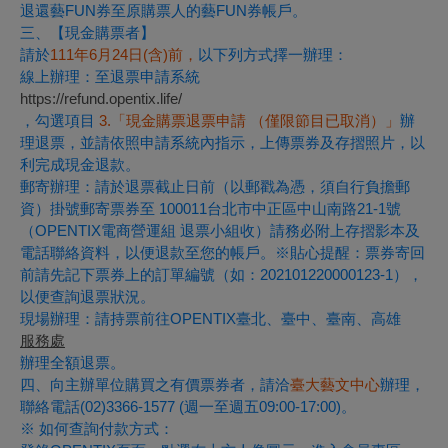
退還藝FUN券至原購票人的藝FUN券帳戶。
三、【現金購票者】
請於
111年6月24日(含)前，
以下列方式擇一辦理：
線上辦理：至退票申請系統
https://refund.opentix.life/
，勾選項目
3.「現金購票退票申請 （僅限節目已取消）」
辦
理退票，並請依照申請系統內指示，上傳票券及存摺照片，以
利完成現金退款。
郵寄辦理：請於退票截止日前（以郵戳為憑，須自行負擔郵
資）掛號郵寄票券至 100011台北市中正區中山南路21-1號
（OPENTIX電商營運組 退票小組收）請務必附上存摺影本及
電話聯絡資料，以便退款至您的帳戶。※貼心提醒：票券寄回
前請先記下票券上的訂單編號（如：202101220000123-1），
以便查詢退票狀況。
現場辦理：請持票前往OPENTIX臺北、臺中、臺南、高雄
服務處
辦理全額退票。
四、向主辦單位購買之有價票券者，請洽
臺大藝文中心
辦理，
聯絡電話(02)3366-1577 (週一至週五09:00-17:00)。
※ 如何查詢付款方式：