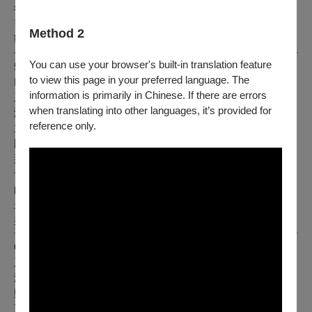
從城堡時代到帝王時代，宛如史詩的文藝復興時代古樂
引領你一覽古歐洲的市集、宮廷、主座教堂、堡壘、城塔、與
Method 2
戰場
You can use your browser's built-in translation feature
5/10（二） 系列節目五：《超擊親密 X 開箱沙龍》
to view this page in your preferred language. The
NanaFormosa線上擊樂音樂會
information is primarily in Chinese. If there are errors
系列五、5/10（二）19:30
when translating into other languages, it’s provided for
演出者｜張育瑛
／
擊樂、鄭雅心
／
擊樂
reference only.
主辦單位｜那娜擊樂二重奏NanaFormosa Percussion Duo、
國立臺灣大學藝文中心
那娜於雅頌坊與觀眾一同開箱沙龍場地，同步體驗超擊親密的
音樂呈現。演出曲目挑選平常在大型音樂廳難以呈現或被聆聽
的小樂器物件為主軸，透過近距離錄音、錄影的影片，為聽眾
呈現比現場演出時更多的細節與表現，在不同特性的空間中，
與風格各異的樂曲碰撞出火花。
6/10（五） 系列節目六：森林光・境
系列六、6/10（五）19:30
演出者｜森林光景簧片五重奏
鄭慧豐／雙簧管
蕭立群／薩克斯風