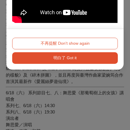
張喻涵／低音管
葉琇青／單簧管
王冠傑／低音單簧管
森林光景簧片五重奏(Waldszenen Reed Quintet)為臺灣首支簧
片五重奏室內樂組合，由五位青年音樂家所組成，組成樂器為
雙簧管、薩克斯風、單簧管、低音單簧管及低音管，希望以嶄
新的面貌探索室內樂無限的可能性。相較於木管五重奏，五樣
不再提醒 Don't show again
簧片樂器由於發聲原理一致，在音色、平衡的整合上更為自
然、和諧。
明白了 Got it
本場音樂會將為聽眾帶來改編與原創的曲目，包括美國作曲家
Michael Gilbertson 及 Marc Mellits 為簧片五重奏原創的《光
的樣貌》及《碎木拼圖》，並且再度與臺灣作曲家梁婉筠合作
首演其最新作《愛麗絲夢遊仙境》。
6/18（六） 系列節目七、八：舞思愛《那葡萄樹上的女孩》講
唱會
系列七、6/18（六）14:30
系列八、6/18（六）19:30
演出者
舞思愛／演唱