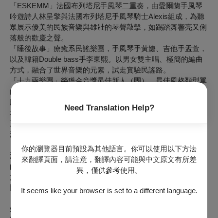
「ESKEMM」法國布列塔尼手風琴二重奏，由愛爾蘭手風琴
吟遊詩人林呈擎與法國布列塔尼手風琴騎士Alexis組成，為聽
眾展示優美的民族音樂與雄壯的琴聲敲擊，如踢踏舞響亮又俐
落般的歡慶之聲。
「睡後故事」療癒系民謠樂團，手風琴手黃婕、吉他手孟萱，
以及韓籍Double bass手李東熙。以男女雙主唱、極簡的編曲
方式，融合了世界音樂的元素，試走實驗民謠路。
「十九兩樂團」榮獲金音獎最佳新人（團）、最佳風格類型單
曲，由金音獎最佳樂手阿雞與小提琴怪才瑞奇組成，兩人不按
牌理出牌的世界觀和幽默感極具風格，並擅長以獨特的音樂劇
Need Translation Help?
場形式演出。
系列二、3/27（日） 14:30
演出者｜呼倫貝爾之風、放風箏樂團、承宗＆Roberto
「呼倫貝爾之風」王學畢業於北京中央音樂學院，主修手風琴
你的瀏覽器目前預設為其他語言。你可以使用以下方法
演奏；張可欣畢業於輔仁大學音樂研究所。來自滿洲里及台北
來翻譯頁面，請注意，翻譯內容可能與中文原文有所差
的兩人，因手風琴而結緣，以二重奏方式，精湛演繹內蒙古民
異，僅供參考使用。
族風格樂曲與古典風格樂曲的完美融合，引領聽眾暢遊呼倫貝
爾草原。
It seems like your browser is set to a different language.
「放風箏樂團」金曲入圍製作人許嫚烜與手風琴創作才子蔡偉
靖帶來的古箏與手風琴之中西跨界音樂創作樂團，帶領聽眾橫