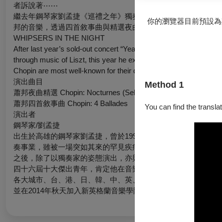
者訴說著⋯⋯
繼去年鋼琴家劉孟捷《巡禮之年》獨奏會，演繹整場李斯特曲目
你的瀏覽器目前預設為
邦的音樂，透過四首敘事曲與精選夜曲，來探索人類情感。
WHIPSERS IN THE NIGHT
After last year’s sold-out concert “Years of Pilgrimage” where p
through music of Liszt, this year he explores the range of huma
Chopin are most well-known for their dramatic twists, and his N
演出曲目
Method 1
蕭邦夜曲精選 Chopin: Nocturnes (Selections)
蕭邦四首敘事曲 Chopin: 4 Ballades
You can find the translat
演出者
鋼琴家/劉孟捷
出生於高雄的鋼琴家劉孟捷，曾於1993年以柯蒂斯音樂學院
奏事業，雖被一場突如其來的罕見疾病中斷，劉孟捷憑著堅毅的
之後，除了以獨奏家的姿態演出，亦與克里斯托夫．艾森巴赫、
四十六屆十大傑出青年，肯定他在音樂藝術上的成就。劉孟捷於
各大城市、台、港、日、韓、中、英、法、西、紐、澳等地，自1
並在2014年秋天加入新英格蘭音樂學院的師資陣容。