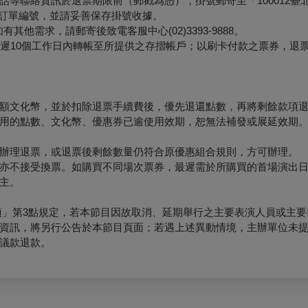
等聯絡資訊於退票期限前（郵戳為憑），掛號郵寄至「100012臺
票面之訂單編號，並請妥善保存掛號收據。
他需求，請郵寄後致電客服中心(02)3393-9888。
最遲10個工作日內轉帳至所提供之存摺帳戶；以刷卡付款之票券，退
額文化幣，並於扣除退票手續費後，優先退還點數，再將剩餘款項
用的點數、文化幣、優惠券已逾使用效期，恕無法補發或展延效期
辦理退票，或退票後剩餘數量仍符合原優惠組合規則，方可辦理。
亦不接受換票。如購買不同場次票券，最遲需於所購買的首場演出日
主。
項」第3點規定，若本節目因故取消、延期舉行之主要表演人員或主要
資訊，將另行公告於本節目頁面；若遇上述異動情境，主辦單位未
議款退款。