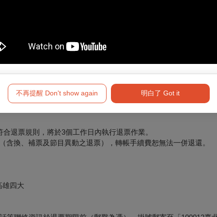
新購買。
要退訂的訂單，按下「退訂單」勾選欲退項目，線上完成退訂。
必留意退票期限，提前申請。
將於3個工作日內執行退票作業。
不再提醒 Don't show again
明白了 Got it
符合退票規則，將於3個工作日內執行退票作業。
形（含換、補票及節目異動之退票），轉帳手續費恕無法一併退還。
高雄四大