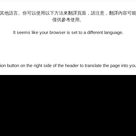
，抒發因疫情肆虐，沈澱且體悟生命後，與音樂的共鳴。今年劉孟
其他語言。你可以使用以下方法來翻譯頁面，請注意，翻譯內容可
僅供參考使用。
ianist Meng-Chieh Liu expressed his sentiment during the special pan
It seems like your browser is set to a different language.
n emotions through Chopin’s four Ballades and selected Nocturnes. T
octurnes are some of the most sublime music ever written.
ion button on the right side of the header to translate the page into y
學生之姿，代替鋼琴大師安德烈．瓦茲於費城音樂廳演出，贏得高度讚
決心，在嚴酷的物理治療後奇蹟似的恢復健康，繼續活耀在演奏舞
古斯塔夫．杜達美、艾倫．吉伯特等知名指揮合作，且於2008年獲
2002年獲頒艾維理費雪職業大賞及費城音樂基金會職業成就獎，演
993年開始任教於柯蒂斯音樂院，2006年受邀至芝加哥羅斯福大學