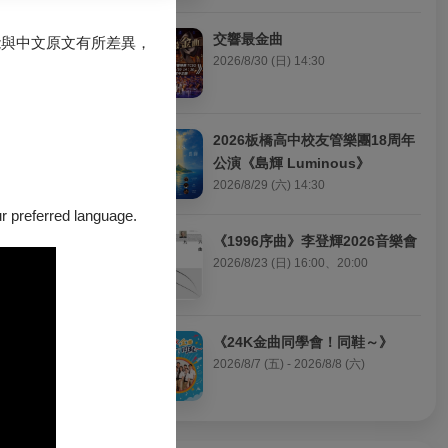
捷將帶來整場蕭
交響最金曲
能與中文原文有所差異，
2026/8/30 (日) 14:30
demic year
he Ballades by
2026板橋高中校友管樂團18周年
公演《島輝 Luminous》
2026/8/29 (六) 14:30
our preferred language.
《1996序曲》李登輝2026音樂會
2026/8/23 (日) 16:00、20:00
賞。蒸蒸日上演
台上。浴火重生
選為中華民國第
出行腳遍及美國
《24K金曲同學會！同鞋～》
擔任鋼琴教授，
2026/8/7 (五) - 2026/8/8 (六)