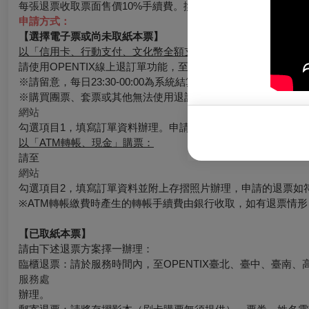
每張退票收取票面售價10%手續費。換票視同退票，需退票後重
申請方式：
【選擇電子票或尚未取紙本票】
以「信用卡、行動支付、文化幣全額支付」購票：
請使用OPENTIX線上退訂單功能，至會員＞訂單紀錄＞點入
※請留意，每日23:30-00:00為系統結算期間暫停服務。請務
※購買團票、套票或其他無法使用退訂單功能時，請至
網站
勾選項目1，填寫訂單資料辦理。申請的退票如符合退票規則，
以「ATM轉帳、現金」購票：
請至
網站
勾選項目2，填寫訂單資料並附上存摺照片辦理，申請的退票如
※ATM轉帳繳費時產生的轉帳手續費由銀行收取，如有退票情
【已取紙本票】
請由下述退票方案擇一辦理：
臨櫃退票：請於服務時間內，至OPENTIX臺北、臺中、臺南、
服務處
辦理。