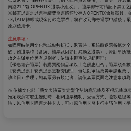
郵寄退票：請將存摺影本（刷卡購票無須提供）、票券、姓名電話
南路21-1號 OPENTIX 退票小組收」。退票郵寄前請記下
※郵寄退票之退票手續費發票將預設存入OPENTIX會員載具，如有其
※以ATM轉帳或現金付款之票券，將在收到郵寄退票申請後，
原刷信用卡。
注意事項：
如購票時使用文化幣或點數折抵，退票時，系統將退還折抵之全
醒，如退票時（含換、補票及因節目異動之退票），原訂單所抵
放之主辦單位另有規劃者，依該主辦單位規範辦理）
【優惠組合退票】若購買兩個品項以上之優惠組合，退票須全數
【套票退票】套票退票需整套辦理，無法以單張票券申請退票，
演出日）辦理，如套票另有規定者，請依套票頁面之注意事項為
※ 依據文化部「藝文表演票券定型化契約應記載及不得記載事
預定表演前發生變動時，相關退票機制、受理方式、退款途徑等
時，以信用卡購票之持卡人，可向原信用卡發卡行申請信用卡爭