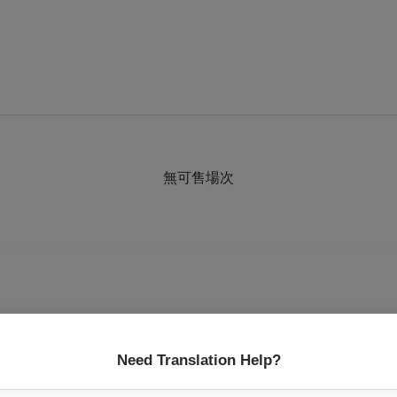
無可售場次
Need Translation Help?
傾注在音樂中，時而溫柔、時而不安，挾帶著一縷哀愁，樸素且深