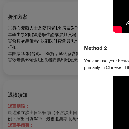
折扣方案
◎身心障礙人士及陪同者1名購票5折優待，入場時應出示身心
◎學生票8折(須憑學生證購票與入場)
◎會員購票優惠: 歌劇院付費會員9折、兩廳院付費會員9折、衛
折扣。
Method 2
◎團票10張(含)以上85折，500元(含)以下票級不折扣。
◎敬老票:65歲以上長者購票5折
(須憑證購票與入場)
You can use your browser
primarily in Chinese. If 
退換須知
退票期限：
最遲須在演出日10日前（不含演出日）辦理，逾期無法受理。
例：演出日為6/29，最後退票期限為6/19。
退票手續費：