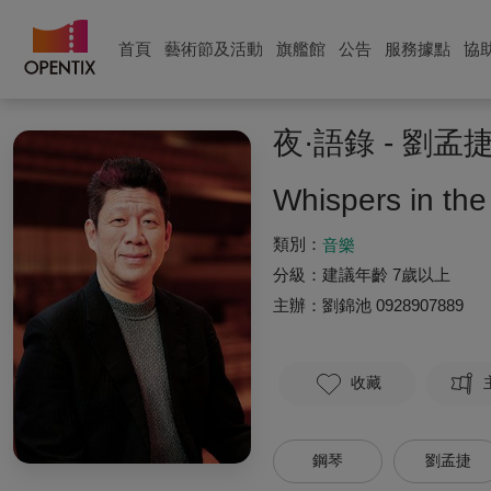
首頁
藝術節及活動
旗艦館
公告
服務據點
協
夜·語錄 - 劉
Whispers in the
類別：
音樂
分級：
建議年齡 7歲以上
主辦：
劉錦池
0928907889
收藏
鋼琴
劉孟捷