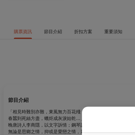
購票資訊
節目介紹
折扣方案
重要須知
節目介紹
「相見時難別亦難，東風無力百花殘
春蠶到死絲方盡，蠟炬成灰淚始乾…」
晚唐詩人李商隱，以文字訴情；鋼琴詩人蕭邦，則用琴音訴情。
無論是思鄉之情，抑或是愛戀之情，蕭邦將內心極為私密的情感