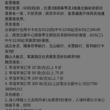
套票優惠
雙節套票：
6/30(四)前，任選2檔開幕季及1檔臺北藝術節節目
票券各一張
，不限票價，購票享85折
、套票優惠不得與其他優
惠重複使用。
異業優惠：
台新銀行信用卡卡友在5/12(四)中午12:00起至6/15(三)00:00
止，購買北藝中心開幕季主辦節目享限時85折優惠，6/15(三)
中午12:00起享購票9折優惠。
誠品會員、
國泰世華銀行、玉山銀行、永豐銀行、富邦銀行卡
友9折
圓山大飯店、萬麗酒店住房賓客憑折扣碼享9折
團票優惠：
1. 單場單筆訂單 20 張(含)以上 8 折
2. 單場單筆訂單 50 張(含)以上 75 折
3. 單場單筆訂單 100 張(含)以上 7 折
4. 單場單筆訂單 300 張(含)以上請電洽北藝中心 (02)7756-
3800#1311
其他優惠：
1. 身心障礙人士及陪同者1名購票5折優待，入場時應出示身心
障礙手冊，陪同