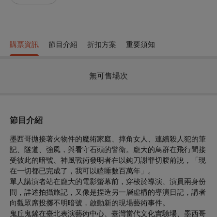
購票資訊
節目介紹
折扣方案
重要須知
無可售場次
節目介紹
墨西哥拋接著火物件的魔術家庭、摔角女人、連續殺人犯的筆
記、隧道、強風，與看守石頭的警衛。龐大的鳥群在飛行間接
受彼此的暗號、神風戰術發明者在以鈍刀謝罪切腹前說，「現
在一切都已完成了，我可以瞌睡數百萬年」。
單人講演者站在龐大的電影螢幕前，穿梭於導演、演員兩身份
間，詳述拍攝旅記，又像是捏造另一層虛構的導演日記，講者
向觀眾席投擲不明暗號，啟動新的現場藝術事件。
鬼丘鬼鏟在臺北表演藝術中心、臺灣當代文化實驗場、墨西哥