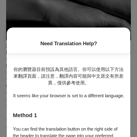
Need Translation Help?
講演者│陳以文（臺灣）
國立藝術學院（現名：國立臺北藝術大學）戲劇系畢業。1998
年至2013年執導電影曾先後獲得日本山形影展「優等獎」、荷
蘭鹿特丹影展「特別提及」、金馬獎「評審團大獎」、台北電
你的瀏覽器目前預設為其他語言。你可以使用以下方法
影節「評審團大獎」及「最佳導演獎」、法國杜維爾影展「最
來翻譯頁面，請注意，翻譯內容可能與中文原文有所差
佳導演獎」，入圍德國柏林影展「青年論壇」單元。其中《運
異，僅供參考使用。
轉手之戀》並曾代表台灣電影角逐美國奧斯卡外語片。2015
年，受雨果的靈感啟發而編寫了舞台劇《死刑犯的最後一天》
It seems like your browser is set to a different language.
並演出主要角色「死刑犯」，至2017年共16場演出場場滿座。
2016至2020年，在電影《一路順風》、《大佛普拉斯》、
《小美》、《引爆點》、《陽光普照》、《同學麥娜絲》及電
Method 1
視劇《麻醉風暴2》、《妖怪人間》、《黑喵知情》中演出。
2019年獲第56屆金馬獎「最佳男主角」獎。
You can find the translation button on the right side of
the header to translate the page into your preferred