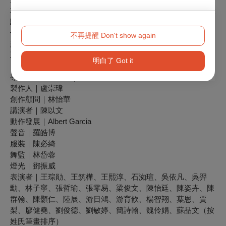
2017年以莎妹劇團與田馥甄合作之《小夜曲》榮獲世界劇場設
計專業組燈光設計金獎，作品主要以劇場為主，近期作品為天
作之合劇場《飲食男女》、耳東劇團《西哈遊記-魔二代再
不再提醒 Don't show again
起》、瘋戲樂工作室《台灣有個好萊塢》、莎妹劇團《人民之
王》等。
明白了 Got it
【演職人員名單】
導演、概念、影像｜李奧森
製作人｜盧崇瑋
創作顧問｜林怡華
講演者｜陳以文
動作發展｜Albert Garcia
聲音｜羅皓博
服裝｜陳必綺
舞監｜林岱蓉
燈光｜鄧振威
表演者｜王琮勛、王筑樺、王熙淳、石洳瑄、吳依凡、吳羿
勳、林子寧、張哲瑜、張零易、梁俊文、陳怡廷、陳姿卉、陳
群翰、陳顥仁、陸展、游日鴻、游育歆、楊智翔、葉恩、賈
梨、廖健堯、劉俊德、劉敏婷、簡詩翰、魏伶娟、蘇品文（按
姓氏筆畫排序）