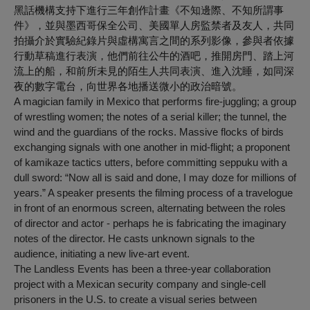
黑話機構支持下進行三年創作計畫《不知邊際、不知所謂事
件》，並與墨西哥保全公司、美國單人房監禁者及友人，共同
拍攝介於實驗紀錄片與虛構寓言之間的系列影像，參與者依據
行動草稿進行表演，他們前往公牛的酒吧，推開房門、踏上河
流上的船，和前所未見的陌生人共同表演、進入沈睡，如同深
夜的數字電台，向世界各地播送微小的政治暗號。
A magician family in Mexico that performs fire-juggling; a group
of wrestling women; the notes of a serial killer; the tunnel, the
wind and the guardians of the rocks. Massive flocks of birds
exchanging signals with one another in mid-flight; a proponent
of kamikaze tactics utters, before committing seppuku with a
dull sword: “Now all is said and done, I may doze for millions of
years.” A speaker presents the filming process of a travelogue
in front of an enormous screen, alternating between the roles
of director and actor - perhaps he is fabricating the imaginary
notes of the director. He casts unknown signals to the
audience, initiating a new live-art event.
The Landless Events has been a three-year collaboration
project with a Mexican security company and single-cell
prisoners in the U.S. to create a visual series between