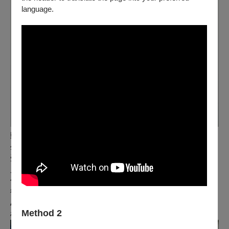
language.
動作設計｜Albert Garcia （澳門）
生長於澳門，現就讀國立臺北藝術大學舞蹈研究所，曾先後接
受葡萄牙PIA藝團及澳門詩篇舞集的形體／舞蹈培訓。 曾以演
員、高蹺表演者及舞者身份參與多個藝團之演出。擁有豐富創
作經驗的他，也曾獲邀參與國際各藝術節，與多位世界知名藝
術家合作包括，法國的N’ IVOIRE QUE DU BLEU劇團、
Alessio Silvestrin、楊朕、梅田宏明、何曉玫、古名伸、張曉
Method 2
雄、林文中、楊銘隆等大師舞作。