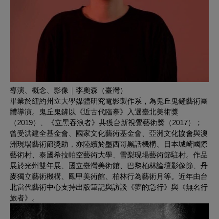
導演、概念、影像｜李奧森（臺灣）
畢業於紐約州立大學媒體研究電影製作系，為鬼丘鬼鏟藝術團
體導演。鬼丘鬼鏟以《近古代臨摹》入選臺北美術獎
（2019）、《立黑吞浪者》共獲台新視覺藝術獎（2017）；
曾受洪建全基金會、國家文化藝術基金會、亞洲文化協會與澳
洲現場藝術節獎助，亦陸續於墨西哥黑話機構、日本城崎國際
藝術村、泰國希拉帕空藝術⼤學、雪梨現場藝術節駐村。作品
展於光州雙年展、國立臺灣美術館、巴黎柏林論壇影像節、丹
麥獨立藝術機構、鳳甲美術館、柏林行為藝術月等。近年由台
北當代藝術中心支持出版筆記與訪談《夢的急行》與《無名行
旅者》。