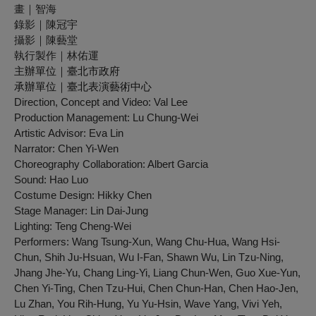
畫｜智海
錄影｜陳冠宇
攝影｜陳藝堂
執行製作｜林佑運
主辦單位｜臺北市政府
承辦單位｜臺北表演藝術中心
Direction, Concept and Video: Val Lee
Production Management: Lu Chung-Wei
Artistic Advisor: Eva Lin
Narrator: Chen Yi-Wen
Choreography Collaboration: Albert Garcia
Sound: Hao Luo
Costume Design: Hikky Chen
Stage Manager: Lin Dai-Jung
Lighting: Teng Cheng-Wei
Performers: Wang Tsung-Xun, Wang Chu-Hua, Wang Hsi-
Chun, Shih Ju-Hsuan, Wu I-Fan, Shawn Wu, Lin Tzu-Ning,
Jhang Jhe-Yu, Chang Ling-Yi, Liang Chun-Wen, Guo Xue-Yun,
Chen Yi-Ting, Chen Tzu-Hui, Chen Chun-Han, Chen Hao-Jen,
Lu Zhan, You Rih-Hung, Yu Yu-Hsin, Wave Yang, Vivi Yeh,