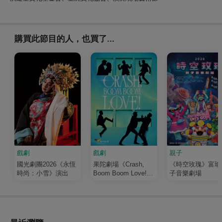
購買此節目的人，也買了...
戲劇
戲劇
親子
國光劇團2026《永恆
果陀劇場《Crash,
《時空玫瑰》富瑜
時尚：小雪》演出
Boom Boom Love!》
子音樂劇場
演唱會音樂劇