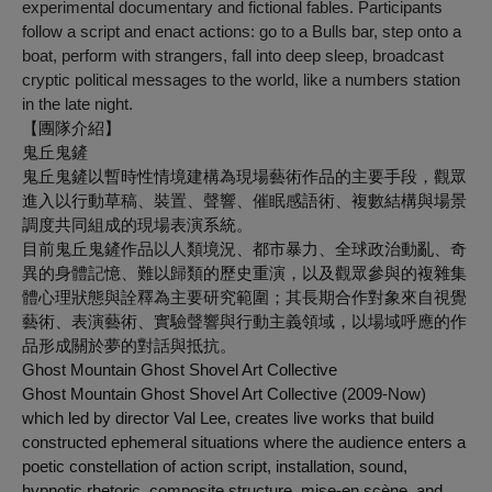
experimental documentary and fictional fables. Participants
follow a script and enact actions: go to a Bulls bar, step onto a
boat, perform with strangers, fall into deep sleep, broadcast
cryptic political messages to the world, like a numbers station
in the late night.
【團隊介紹】
鬼丘鬼鏟
鬼丘鬼鏟以暫時性情境建構為現場藝術作品的主要手段，觀眾
進入以行動草稿、裝置、聲響、催眠感語術、複數結構與場景
調度共同組成的現場表演系統。
目前鬼丘鬼鏟作品以人類境況、都市暴力、全球政治動亂、奇
異的身體記憶、難以歸類的歷史重演，以及觀眾參與的複雜集
體心理狀態與詮釋為主要研究範圍；其長期合作對象來自視覺
藝術、表演藝術、實驗聲響與行動主義領域，以場域呼應的作
品形成關於夢的對話與抵抗。
Ghost Mountain Ghost Shovel Art Collective
Ghost Mountain Ghost Shovel Art Collective (2009-Now)
which led by director Val Lee, creates live works that build
constructed ephemeral situations where the audience enters a
poetic constellation of action script, installation, sound,
hypnotic rhetoric, composite structure, mise-en scène, and