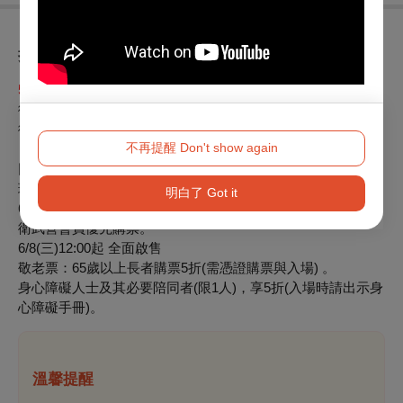
折扣方案
5/31(二)12:00 - 6/1(三)12:00
衛武營小時光鐵鳥套票：
衛武營會員優先選購9檔衛武營小時光節目各1張，不限票級。
不再提醒 Don't show again
※套票退票需整套辦理，無法以單張票券申請退票。如購買不
同場次票券，最遲需於首場演出日1日前（不含演出日）辦
理；套票恕不接受換票。
明白了 Got it
6/1(三)12:00起-6/8(三)12:00止
衛武營會員優先購票。
6/8(三)12:00起 全面啟售
敬老票：65歲以上長者購票5折(需憑證購票與入場) 。
身心障礙人士及其必要陪同者(限1人)，享5折(入場時請出示身
心障礙手冊)。
溫馨提醒