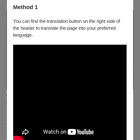
演出人員
Method 1
You can find the translation button on the right side of
the header to translate the page into your preferred
language.
林美秀｜女演員、主持人
出生於臺灣宜蘭縣，女演員、主持人。 國光藝校舞蹈科畢
業，國光藝校畢業後加入馬雷蒙的R2 舞群，加入R2 舞群半年
後轉戰餐廳秀，曾擔任歌手李碧華、藍心湄的舞群。早年活躍
於舞台劇，在廣告「京都念慈菴川貝枇杷潤喉糖」系列中扮演
孟姜女而開始走紅。現在也參與綠光劇團的演出，是首位獲得
臺灣三金影展（金馬獎、金鐘獎、臺北電影節）女配角獎的第