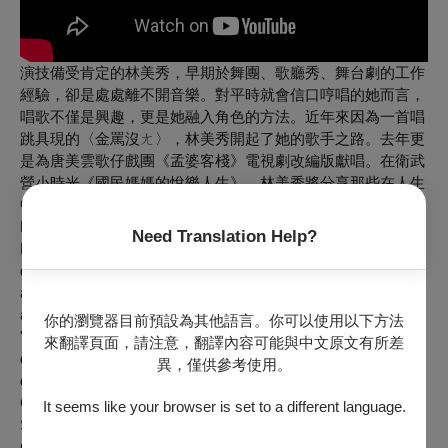
演技備受肯定的林美秀，早期於舞團、歌廳秀、舞台劇的工作
經驗，卻是處處離不開音樂。對平時就會信口哼唱的她而言，
唱歌不僅是興趣，更是她融入角色的方法。近年來因為一首唱
跳具現的〈金罵沒ㄤ〉，林美秀開起了她的歌手之路。去年更
是為唐美雲歌仔戲團《孟婆客棧》電視劇改編版獻唱。在衛武
營小時光《國民媽媽的悅樂人生》，林美秀將分享那些在人生
中重要的歌曲與故事。
Heart's Desire
Need Translation Help?
LIN Mei-hsiu, recognized for her acting, began her career in
dance troupes, cabaret shows, and stage productions, which
always involved music. For her, singing is not only a hobby but
also a way to blend into her roles. The movie soundtrack
你的瀏覽器目前預設為其他語言。你可以使用以下方法
"Single Now" became an instant sensation in recent years and
來翻譯頁面，請注意，翻譯內容可能與中文原文有所差
drew attention to voice. Last year, she even sang for the TV
異，僅供參考使用。
drama adaptation of Tang Mei Yun Taiwanese Opera
Company's
Tavern By The Lethe
. During Weiwuying
It seems like your browser is set to a different language.
Showtime, LIN will perform the important songs that meant
most to her and share the stories behind them.