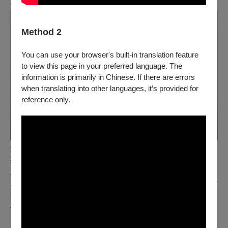
一人。
Method 2
You can use your browser's built-in translation feature
to view this page in your preferred language. The
information is primarily in Chinese. If there are errors
when translating into other languages, it’s provided for
reference only.
黃韻玲｜臺北流行音樂中心董事長
身為華語歌曲資深詞曲創作人、編曲家、配樂家、音樂製作
人、電視節目主持人、廣播節目主持人、舞台劇演員、影視演
員、選秀比賽評審及唱片公司負責人等，2013年獲「第24屆金
曲獎」及「最佳作曲人奬」、2019年獲「第10屆金音創作獎」
及「特別貢獻獎」等殊榮。