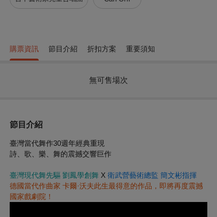
購票資訊
節目介紹
折扣方案
重要須知
無可售場次
節目介紹
臺灣當代舞作30週年經典重現
詩、歌、樂、舞的震撼交響巨作
臺灣現代舞先驅 劉鳳學創舞
X
衛武營藝術總監 簡文彬指揮
德國當代作曲家 卡爾·沃夫此生最得意的作品，即將再度震撼
國家戲劇院！