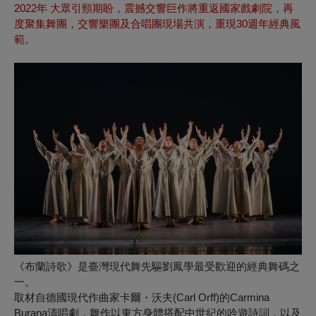
2022年 大眾引頸期盼，震撼交響巨作將重返國家戲劇院，再
度聚集舞團，交響樂團及合唱團現場共演，重現30週年經典風
範。
《布蘭詩歌》是臺灣現代舞先驅劉鳳學最受歡迎的經典舞碼之
一。
取材自德國現代作曲家卡爾・沃夫(Carl Orff)的Carmina
Burana清唱劇，舞作以東方身體搭配中世紀的吟遊詩詞，以及