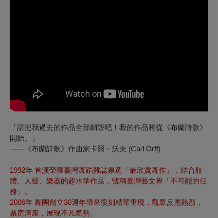
「請把我過去的作品全部銷毀吧！我的作品將從《布蘭詩歌》
開始。」
——《布蘭詩歌》作曲家卡爾・沃夫 (Carl Orff)
1992年 首演榮獲臺灣舞蹈雜誌票選「最欣賞舞作」，結合肢
體、人聲、樂器的超水準作品，號稱臺灣藝文界「不可能的任
務」。
2006年 舞團創立30週年帶來復刻精華重現，觀眾反應熱烈，
票房滿座，展現不凡氣勢。