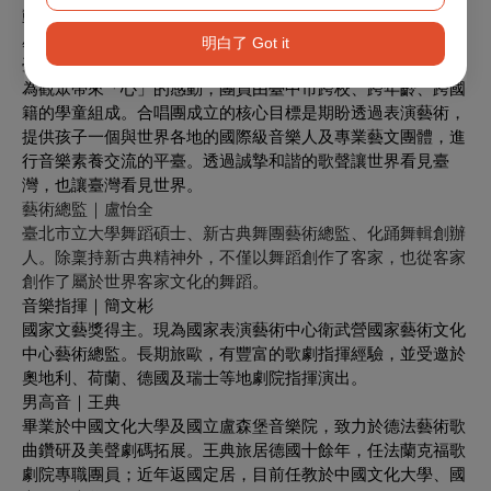
動教學法」之兒童合唱團。
星光兒童少年合唱團
明白了 Got it
臺中市星光兒童少年合唱團將以純真歡愉且溫暖內斂的歌聲，
為觀眾帶來「心」的感動，團員由臺中市跨校、跨年齡、跨國
籍的學童組成。合唱團成立的核心目標是期盼透過表演藝術，
提供孩子一個與世界各地的國際級音樂人及專業藝文團體，進
行音樂素養交流的平臺。透過誠摯和諧的歌聲讓世界看見臺
灣，也讓臺灣看見世界。
藝術總監｜盧怡全
臺北市立大學舞蹈碩士、新古典舞團藝術總監、化踊舞輯創辦
人。除稟持新古典精神外，不僅以舞蹈創作了客家，也從客家
創作了屬於世界客家文化的舞蹈。
音樂指揮｜簡文彬
國家文藝獎得主。現為國家表演藝術中心衛武營國家藝術文化
中心藝術總監。長期旅歐，有豐富的歌劇指揮經驗，並受邀於
奧地利、荷蘭、德國及瑞士等地劇院指揮演出。
男高音｜王典
畢業於中國文化大學及國立盧森堡音樂院，致力於德法藝術歌
曲鑽研及美聲劇碼拓展。王典旅居德國十餘年，任法蘭克福歌
劇院專職團員；近年返國定居，目前任教於中國文化大學、國