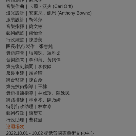
音樂作曲｜卡爾・沃夫 (Carl Orff)
燈光設計｜安東尼．鮑恩 (Anthony Bowne)
服裝設計｜靳萍萍
音樂指揮｜簡文彬
藝術總監｜盧怡全
行政總監｜陳勝美
團長/執行製作｜張惠純
舞蹈顧問｜張麗珠、羅雅柔
音樂顧問｜李和莆、黃鈞偉
燈光復刻顧問｜李俊餘
服裝重建｜翁孟晴
舞台監督｜陳百彥
燈光技術指導｜王墉
舞蹈排練指導｜林威玲、陳逸民
舞蹈排練｜林韋岑、陳乃綺
特別行政助理｜林韋岑
藝術行政｜陳璽安
行政助理｜曹筱涵
巡迴場次
2022.10.01 - 10.02
衛武營國家藝術文化中心