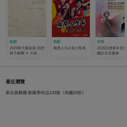
戲劇
戲劇
音樂
2026秋天藝術節 四把
職男人生4-笑の祭典
2026亞洲青年管
椅子劇團 ✕ 大衛．吉
團訪台音樂會
塞森《如果我有寫信
給你》
最近瀏覽
新古典舞團 劉鳳學作品103號《布蘭詩歌》