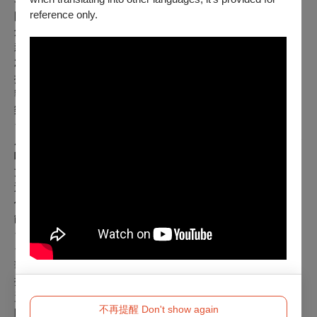
各地演出，落實課程教學與實務工作之聯結。
reference only.
國立臺灣交響樂團
創立於1945年，為臺灣歷史最悠久的交響樂團。1999年7月改
隸行政院文化建設委員會，更名為「國立臺灣交響樂團」；
2012年5月改隸文化部。2019年起，音樂家水藍先生再度受邀
擔任本團首席客席指揮，與劉玄詠團長合作，推動國立臺灣交
響樂團「精進技藝、傳統創新、教育扎根、美學推廣」，讓音
樂就如同空氣、水、陽光一般的在你我身邊。
台
中藝術家室內合唱團
成立於2009年，是由藝術總監暨指揮莊璧華博士創立之混聲合
唱團，以「深耕地方，培育合唱種子」為目標，實踐此目標的
方式是將各種類型的合唱作品呈現給社會大眾；無論欣賞的是
近代多元的各國合唱曲風，抑或是音樂史中傳唱百年的經典巨
作，都能在無形中提升音樂涵養、培養對美感的認知，進一步
能自然內化為個人優雅沉靜的氣質。
台中藝術家兒童合唱團
台中藝術家兒童合唱團由台中藝術家室內合唱團藝術總監莊璧
華博士，為落實「合唱種子紮根」，於2017年9月成立。秉持
推廣「兒童合唱音樂教育」的理念，特別聘請兒童合唱專業師
資：陳郁心老師及林姿均老師，共同擔任合唱指導及律動講
不再提醒 Don't show again
師，為中部第一個使用「柯大宜教學法」及「達克羅士音樂律