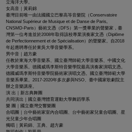
立海洋大學。
女高音｜黃莉錦
臺灣目前唯一由法國國立巴黎高等音樂院（Conservatoire
National Supérieur de Musique et de Danse de Paris,
CNSMD-Paris）藝術文憑（DFS）第一獎畢業的聲樂家，臺
灣第一位考進並於2008年取得該校專業演奏家文憑（Diplôme
de Perfectionnement et de Spécialisation）的聲樂家。自2018
年起應聘專任於東吳大學音樂學系。
男中音｜趙方豪
任教於東海大學音樂系、國立臺灣師範大學音樂系、中國文化
大學音樂系。德國威瑪李斯特音樂學院最高演奏家演唱文憑。
德國威瑪李斯特音樂學院藝術家演唱文憑。國立臺灣師範大學
音樂系畢業。2017-2020年多次參與NSO、臺中國家歌劇院主
辦之音樂講座。
演 出｜新古典舞團
共同演出｜國立臺灣體育運動大學舞蹈學系
樂 團｜國立臺灣交響樂團
合唱團｜
台
中藝術家室內合唱團、
台
中藝術家兒童合唱團、星
光兒童少年合唱團
獨唱｜黃莉錦、王典、趙方豪
舞蹈創作｜劉鳳學