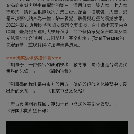
充滿節奏魅力與生命躍動的樂曲，運用群舞、雙人舞、七人舞
等形式，將作品根據歌詞與樂曲密切配合，使肢體、人聲、樂
器三項藝術結合為一體，帶來視覺、聽覺與心靈的震撼效果。
2022年新古典舞團將與國立臺灣交響樂團、台中藝術家室內合
唱團、臺灣體育運動大學舞蹈系、台中藝術家兒童合唱團及星
光兒童少年合唱團，共同呈現「完全劇場」(Total Theatre)的
恢宏氣勢，重現舞碼30週年經典風範。
⭐⭐⭐
國際媒體盛讚推薦
⭐⭐⭐
「劉鳳學，一位傑出的舞蹈學者、教育家，同時也是台灣現代
舞界的先鋒。」
——《紐約時報》
「劉鳳學的舞作是由東方與西方、傳統與現代文化撞擊中，爆
出新的火花。」
——《北京中國文化報》
「新古典舞團的舞風，宛如一首中國式的舞蹈交響樂。」
——
《德國弗蘭斯堡日報》