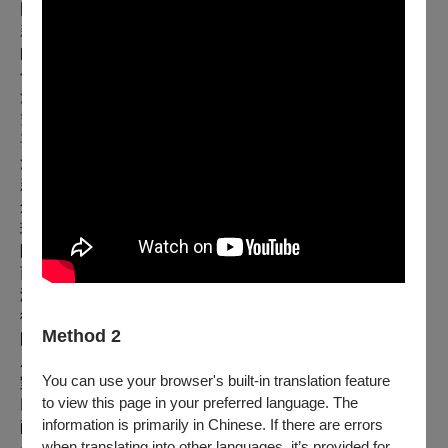
國內第一位舞蹈博士，新古典舞團／唐樂舞創辦人、財團法人
新古典表演藝術基金會創辦人、紅樹林劇場創辦人、國立臺灣
師範大學名譽教授。首倡中國現代舞，致力於發揚現代舞蹈創
作、唐樂舞重建、儒家舞蹈以及原住民舞蹈四大面向。舞作充
滿濃厚中國色彩，曾獲教育部第一屆國家文藝獎；美國舞蹈研
究委員會、世界舞蹈表演聯盟、世界舞譜協會等傑出獎項。重
要作品包括《布蘭詩歌》、《黑洞》、《大漠孤煙直》、《黃
河》等。
新古典舞團
創辦人劉鳳學博士懷抱「化身體為春秋筆、寫盡人間情與
理」，和一群獻身舞蹈文化的學生於臺北市創「新古典舞
團」，稟「尊重傳統、創造現代」，以深度的人文內涵，融會
西方藝術，將歷史春秋之情化成天下之舞，透過研究、創作和
演出，呈現多元化的風貌。2019年起正式交棒子弟兵盧怡全，
從編創身分退居幕後繼續執著於寫作與研究。
Method 2
國立臺灣體育運動大學舞蹈學系
成立歷史悠久的舞蹈學系，以結合現代與傳統的訓練方式，針
You can use your browser's built-in translation feature
對當代社會的舞蹈表現藝術家、舞蹈推廣的教育與研究人員、
to view this page in your preferred language. The
以及表演所需的行政籌劃人才，進行多元且深入的專業訓練，
information is primarily in Chinese. If there are errors
配合例行年度公演、重大慶典與節日表演、及巡迴世界、國內
when translating into other languages, it’s provided for