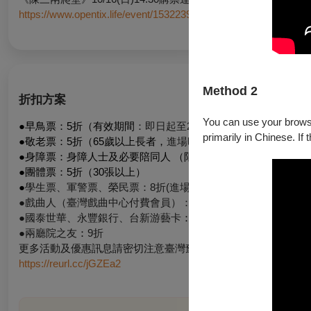
https://www.opentix.life/event/1532239319001403397
Method 2
折扣方案
You can use your browser
●早鳥票：5折（有效期間
：即日起至2
022/9/15）
primarily in Chinese. If 
●敬老票：5折（65歲以上長者，
進場時需出示有效證件
）
●身障票：身障人士及必要陪同人 （限一人）5折（二人需同時
●團體票：5折（30張以上）
●
學生票、軍警票、榮民票：8折(進場時需出示有效證件）
●戲曲人（臺灣戲曲中心付費會員）：8折
●國泰世華、永豐銀行、台新游藝卡
：
9折
●兩廳院之友
：
9折
更多活動及優惠訊息請密切注意臺灣豫劇團臉書：
https://reurl.cc/jGZEa2