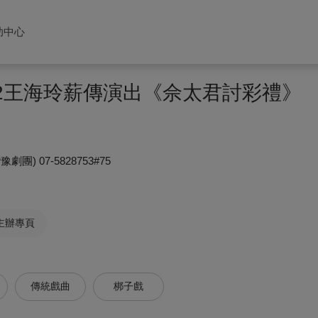
助中心
22王海玲薪傳演出《佘太君討彩禮》
豫劇團)
07-5828753#75
主辦專頁
傳統戲曲
梆子戲