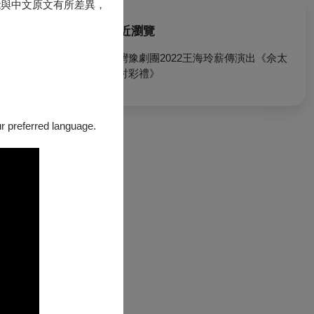
能與中文原文有所差異，
最近瀏覽
臺灣豫劇團2022王海玲薪傳演出《佘太
君討彩禮》
our preferred language.
波府說親。
彩禮為媒聘才願
是囚禁佘太君，
要彩禮-沒啥要
的新生代演員，
界合作、教育推