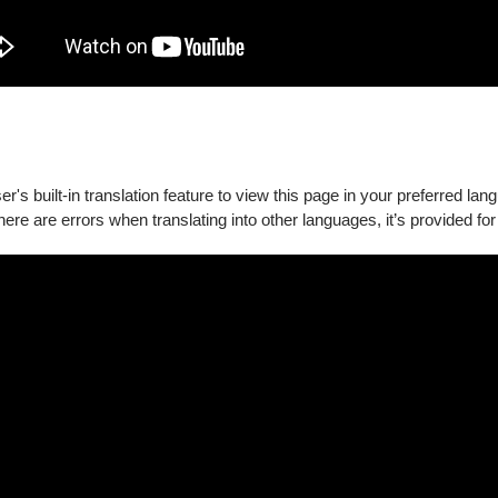
's built-in translation feature to view this page in your preferred lan
there are errors when translating into other languages, it’s provided for
進場）