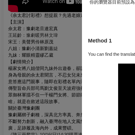
你的瀏覽器目前預設為
《佘太君討彩禮》想提親？先過老娘這關
【主演】
佘太君：豫劇老旦連宏真
王延齡：豫劇暖男林文瑋
Method 1
宋王：美聲男伶林原茂
八姐：豫劇小清新劉嘉
媫
You can find the translat
九妹：耀眼精靈繆乙葳
【劇情簡介】
楊家女將八姐偕同九妹外出遊春，卻誤入宋王的遊獵禁地，宋王
身為母親的佘太君聞言，不忍女兒未來過著伴君如伴虎的生活，
意答應這門親事，隨即在彩禮名單內洋洋灑灑地列出飛天遁地的
傳聖旨命兵部司馬劉文俊至天波府強行提親，沒想到劉文俊二子
眾御林軍擋不住一干楊門女將、節節敗退，眾臣見狀力勸宋王罷
啥」就是在敘述這段故事。
關於臺灣豫劇團
豫劇屬梆子劇種，深具北方率真、奔放、豪邁之特色。臺灣豫劇
不斷努力創新，融入臺灣在地人文風情及藝術涵養，形成獨特的
廣，足跡履及海內外，成果豐碩。
《陳三兩爬堂》10/16(日)14:30購票連結：