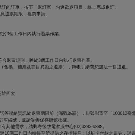
要退訂的訂單，按下「退訂單」勾選欲退項目，線上完成退訂。
必留意退票期限，提前申請。
將於3個工作日內執行退票作業。
符合退票規則，將於3個工作日內執行退票作業。
形（含換、補票及節目異動之退票），轉帳手續費恕無法一併退還。
高雄四大
等聯絡資訊於退票期限前（郵戳為憑），掛號郵寄至「100012臺
票面之訂單編號，並請妥善保存掛號收據。
他需求，請郵寄後致電客服中心(02)3393-9888。
最遲10個工作日內轉帳至所提供之存摺帳戶；以刷卡付款之票券，退