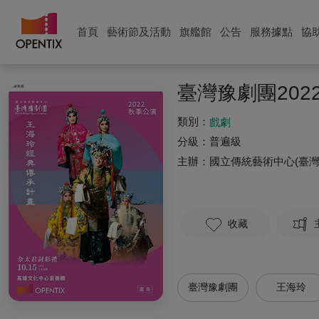
首頁
藝術節及活動
旗艦館
公告
服務據點
協
臺灣豫劇團20
類別：
戲劇
分級：
普遍級
主辦：
國立傳統藝術中心(臺灣
收藏
臺灣豫劇團
王海玲