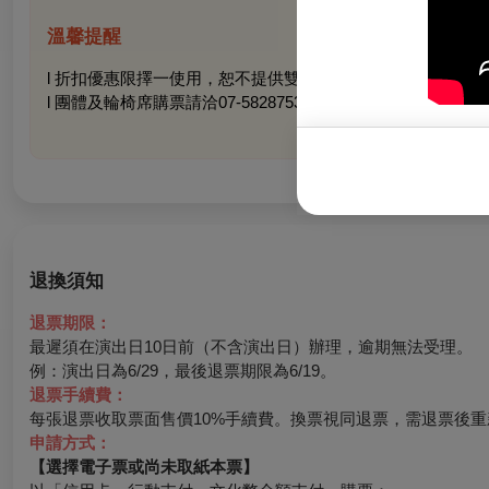
溫馨提醒
l 折扣優惠限擇一使用，恕不提供雙重折扣
l 團體及輪椅席購票請洽07-5828753＃75
退換須知
退票期限：
最遲須在演出日10日前（不含演出日）辦理，逾期無法受理。
例：演出日為6/29，最後退票期限為6/19。
退票手續費：
每張退票收取票面售價10%手續費。換票視同退票，需退票後重
申請方式：
【選擇電子票或尚未取紙本票】