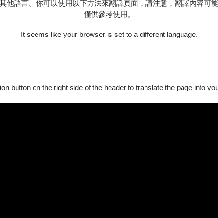
其他語言。你可以使用以下方法來翻譯頁面，請注意，翻譯內容可
僅供參考使用。
It seems like your browser is set to a different language.
ion button on the right side of the header to translate the page into y
見八姐貌美如花，想納入宮中為妃，便命丞相王延齡至楊家府邸天
礙於皇權又無法明講，於是按捺心中怒火及不願，心生巧計提出以
稀世珍物……
宋王聽聞勃然大怒，認為佘太君以下犯上刁難他，於
反遭八姐九妹擒住，並要求釋放佘太君，否則殺上金殿。
親、釋放佘太君，才順利化解這樁求親風暴。著名的歇後語「佘太君
團立基高雄左營耕耘逾一甲子，由臺灣豫劇皇后王海玲與開枝散葉
臺灣風格豫劇。每年皆製作年度大戲，結合現代劇場菁英並廣於跨