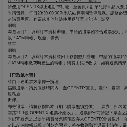
以「信用卡、行動支付、文化幣全額支付」購票：
請使用OPENTIX線上退訂單功能，至會員＞訂單紀錄＞點入
※請留意，每日23:30-00:00為系統結算期間暫停服務。請務
※購買團票、套票或其他無法使用退訂單功能時，請至
網站
勾選項目1，填寫訂單資料辦理。申請的退票如符合退票規則，
以「ATM轉帳、現金」購票：
請至
網站
勾選項目2，填寫訂單資料並附上存摺照片辦理，申請的退票如
※ATM轉帳繳費時產生的轉帳手續費由銀行收取，如有退票情
【已取紙本票】
請由下述退票方案擇一辦理：
臨櫃退票：請於服務時間內，至OPENTIX臺北、臺中、臺南、
服務處
辦理。
郵寄退票：請將存摺影本（刷卡購票無須提供）、票券、姓名電話
南路21-1號 OPENTIX 退票小組收」。退票郵寄前請記下
※郵寄退票之退票手續費發票將預設存入OPENTIX會員載具，如有其
※以ATM轉帳或現金付款之票券，將在收到郵寄退票申請後，