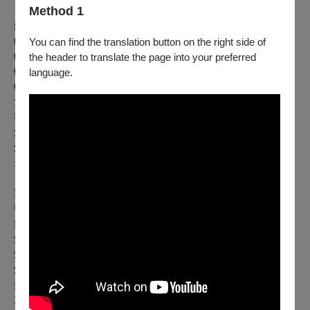
「女性主義藝術家 蘇品文 」
Method 1
賴玟芳x藍翊云
Ø 獨立創作
You can find the translation button on the right side of
Ø 引導開發
the header to translate the page into your preferred
Ø 導師陪伴
language.
Ø 創作呈現
女子馬戲平台不只是演出呈現的藝術展演平台，經由課程學習
導師陪伴，思緒彙集交流，將這股力量延續下去。
創作導師｜王弈樺、陳彥斌、蘇品文
創作者｜王育羚、梅芷菱、許照慈、蕭似綿、賴玟芳、藍翊
云、鄺杏宜
【製作團隊】
製作人｜李仕洋
執行製作｜章家妤
舞台監督｜穆雨宸
燈光設計｜王宥珺
燈光技術指導｜許俞苓
燈光技術人員｜王庭悅、陳威遠、鄭智隆
排練助理｜林建賢、洪加榮
主視覺設計｜物以類聚視覺整合