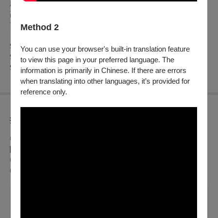
劇照拍攝｜陳智皓
高空技術執行｜薪生民俗傳藝劇團
前台人員｜周郁方、黃玟樺、簡筱芷、陳彥融
Method 2
【演後座談】
9/17（六）14：30（王弈樺+七位創作者）
You can use your browser's built-in translation feature
9/17（六）19：30（蘇品文+七位創作者）
to view this page in your preferred language. The
9/18（日）14：30（陳彥斌+七位創作者）
information is primarily in Chinese. If there are errors
when translating into other languages, it’s provided for
reference only.
折扣方案
◎身心障礙人士及陪同者1名購票5折優待，入場時應出示身心
障礙手冊，陪同者與身障者需同時入場
◎
早鳥優惠7折(7/18前)
◎
創造焦點粉絲專屬優惠8折
溫馨提醒