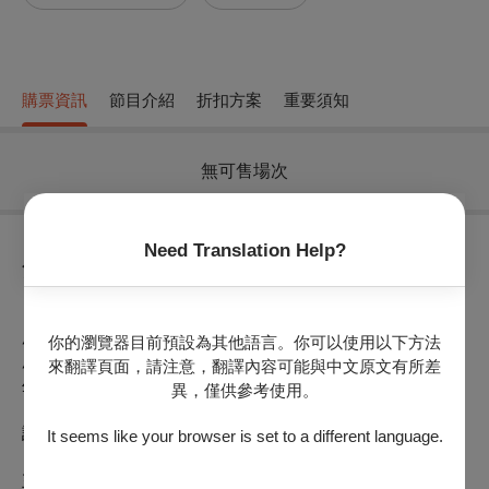
購票資訊
節目介紹
折扣方案
重要須知
無可售場次
Need Translation Help?
節目介紹
「集結創作者的個人非日常實驗」
所有想說的，沒說的，不敢說的
你的瀏覽器目前預設為其他語言。你可以使用以下方法
所有未知的，好奇的，真實存在的
來翻譯頁面，請注意，翻譯內容可能與中文原文有所差
生而為女人，只有你，才是你。
異，僅供參考使用。
「馬戲新銳 王弈樺」
許照慈x蕭似綿x鄺杏宜
It seems like your browser is set to a different language.
「創作怪獸 陳彥斌 」
王育羚x梅芷菱