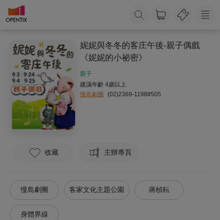
妮妮與冬冬的客庄午後-親子偶戲
《妮妮的小祕密》
親子
建議年齡 4歲以上
慢島劇團
(02)2369-1198#505
收藏
主辦專頁
慢島劇團
客家文化主題公園
蔣楨耘
身體界線