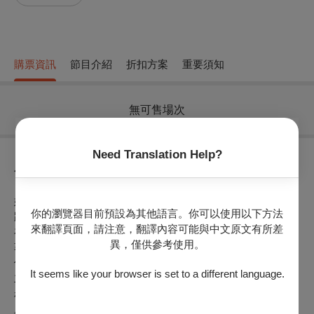
購票資訊
節目介紹
折扣方案
重要須知
無可售場次
Need Translation Help?
節目介紹
妮妮與冬冬的客庄午後-親子偶戲《妮妮的小秘密》
你的瀏覽器目前預設為其他語言。你可以使用以下方法
跟「偶」來講客-聽Hakka Fa帶領孩子健康長大！
來翻譯頁面，請注意，翻譯內容可能與中文原文有所差
在客庄中快樂生活的小老鼠妮妮很喜歡看家族相簿，裡頭記錄
異，僅供參考使用。
著有趣的故事和她們的全家福。親叔叔阿文平常對妮妮很好，
但他和妮妮之間，卻有一些不能說出去的秘密……
It seems like your browser is set to a different language.
主角妮妮是一個乖巧可愛的小女孩，沒想到對自己很好的親叔
叔竟利用妮妮對他的信任，對妮妮進行性騷擾。妮妮覺得不舒
服！最後勇敢地把壞秘密告訴了媽媽，媽媽也幫妮妮把害怕的