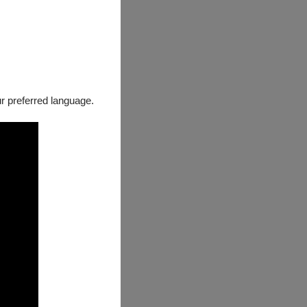
法國至今。演出之
onnette）擔
our preferred language.
藝術更積極地走
錫比烏國際戲劇