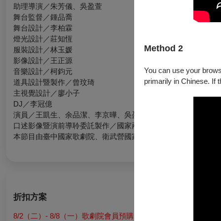
助理導演／朱芳儀、吳盈萱
舞台監督／鍾品喬
舞台設計／李柏霖
燈光設計／莊知恆
Method 2
服裝設計／林玉媛
影像設計／王正源
You can use your browser
音樂設計／柯鈞元
primarily in Chinese. If 
道具設計暨製作／曾玟琦
主視覺設計／廖小子
DJ／李冠億
演員／王凱生、余品潔、李京曄、吳盈萱、林曉函、莊庭瑜、陳
口述影像暨演前導聆委託製作／國家兩廳院、衛武營國家藝術文
本節目由臺中國家歌劇院、衛武營國家藝術文化中心、國家兩廳
折扣方案
8/2（二）- 8/8（一）歌劇院會員預購