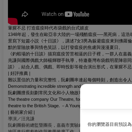
葷腥不忌 打造瘟疫時代布袋戲的台式嬉皮
1348年起，發生在歐亞非大陸的一場殘酷瘟疫──黑死病，這
景寫下短篇小説《十日談》，講述7女3男為躲避瘟疫來到佛羅倫
默的冒險故事與情色笑話，以打發瘟疫的焦慮與漫漫夏日。
《釣蝦場的十日談》描寫瘟疫苦苦相逼的日子裡，一群人在嘉義
兆謙與國際偶戲大師楊輝聯手執導，特邀臺灣布袋戲明星陣容同
談》，結合人戲、偶戲、即時投影等複合演出形式，在葷腥不忌
| 好評推薦 |
難以置信的力量和完整性，阮劇團串連起每個時刻，創造出令人
Demonstrating incredible strength and integrity, they link each 
阮劇團擅長刻劃常民文化和小人物故事，充滿實驗性的表現，為
The theatre company Our Theatre, focuses on folk culture and co
theatre to the British Stage. －A Younger Theatre
| 藝術家介紹 |
導演／汪兆謙
你的瀏覽器目前預設為
阮劇團藝術總監暨團長，嘉義市實驗劇場「新嘉義座」創辦人。
地區進行戲劇創作與教學推廣工作。近年以「常民文化」為創作