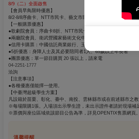
8/9（二）全面啟售
【會員早鳥限時優惠】
8/2-8/8序曲卡、NTT市民卡、藝文市民、劇院卡會員預購75折
【一般購票優惠】
●
歌劇院會員：序曲卡8折、NTT市民卡8折、藝文市民8折、劇院卡9
●兩廳院會員、衛武營國家藝術文化中心會員、NSO之友：9折
●信用卡購票：中國信託商業銀行、玉山銀行、台新國際商業銀
●5折優惠：身障人士及其必要陪同者1人、65歲以上年長者
●團票優惠：單一節目購買 20 張以上，請來電
04-2251-1777
洽詢
【注意事項】
●
各種優惠僅能擇一使用。
【中臺灣超級學生方案】
凡設籍於苗栗、彰化、臺中、南投、雲林縣市或在前述縣市之教
※每場限購1張。入場須出示學生證，未出示證件者請於現場補足
※票價與座位區域依該節目公告為準，詳見OPENTIX售票網頁
溫馨提醒