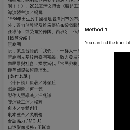
啊！！》、2021臺灣文博會《照起工》、《皇都電姬》、《大
導演暨主演／楊輝
1964年出生於中國福建省漳州市的布袋戲世家。1980年代末
外，致力於教學及推廣傳統布袋戲藝術，於法國著名國際偶戲學校沙勒維爾梅濟耶爾（l‘É
Method 1
任導師，並受邀於德國、西班牙、俄羅斯、義大利、波蘭、巴西
| 團隊介紹 |
You can find the translat
阮劇團
阮，就是台語的「我們」：一群人一起完成一件事。
阮劇團立基於南臺灣嘉義，致力發展不同於都會觀點的劇場美學
向民眾與社會，探索當代「常民戲劇」的更多可能。成立以來多
節等國際藝術節演出。
| 製作名單 |
《十日談》原著／薄伽丘
戲劇顧問／何一梵
製作人暨導演／汪兆謙
導演暨主演／楊輝
劇本／集體創作
劇本整合／吳明倫
台語協力 / MC JJ
口述影像服務 / 王嵐青