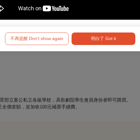
折、忘我會員75折、學生會員75折（限購 1 場 1 張）
不再提醒 Don't show again
明白了 Got it
行、永豐商業銀行、國泰世華商業銀行9折
育部立案公私立各級學校，具歌劇院學生會員身份者即可購買。
全價差額，並加收100元補票手續費。
。