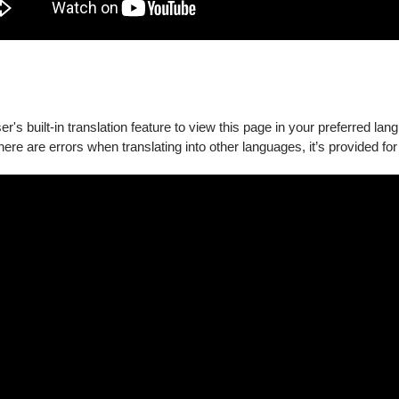
's built-in translation feature to view this page in your preferred lan
there are errors when translating into other languages, it’s provided for
佳豪、黃僑偉、蘇俊穎（依姓氏筆畫排序）
化中心
院、國立傳統藝術中心共同製作，前期創研由國藝會跨域合創專案