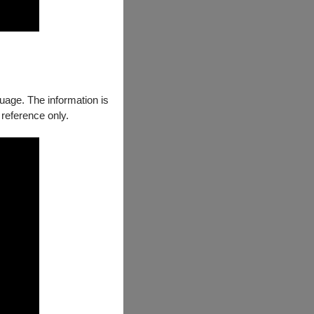
guage. The information is
 reference only.
計畫支持