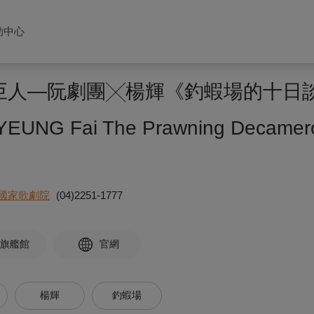
助中心
遇見巨人—阮劇團╳楊輝《釣蝦場的十日
. YEUNG Fai The Prawning Decamer
國家歌劇院
(04)2251-1777
旗艦館
官網
楊輝
釣蝦場