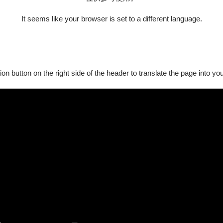
路：七天》、《嫁妝一牛車》等。
It seems like your browser is set to a different language.
期帶著戲偶遊走於全球舞台，演出足跡遍佈世界五大洲，2001年定居
cole Nationale Supérieure des Arts de la Mari
、以色列、澳大利亞等國家開辦大師班。
ion button on the right side of the header to translate the page into y
，將在地的民俗文化揉合於現代戲劇中，也思考、實踐著，讓表演
次入圍台新藝術獎，並曾代表臺灣至英國愛丁堡藝穗節、羅馬尼亞