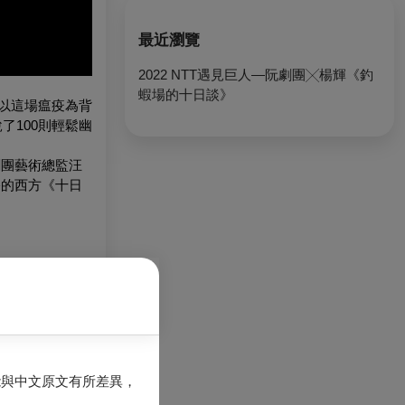
最近瀏覽
2022 NTT遇見巨人—阮劇團╳楊輝《釣
蝦場的十日談》
，以這場瘟疫為背
了100則輕鬆幽
劇團藝術總監汪
俗的西方《十日
tre Festival
 new form of
能與中文原文有所差異，
團，長年於嘉義
》、《你嘛好