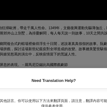
浩劫狂掃歐洲，帶走千萬人性命。1349年，文藝復興運動先驅薄伽丘
斯郊外山上別墅，為排憂解悶，每人每天說一則故事，10天之間共說
鄉間複合式釣蝦場裡偷得浮生十日閒，述說著真真假假的故事。阮
場拼戲，探討這場新世紀瘟疫對全球造成的改變。故事媲美驚世駭
與嬉笑怒罵的演出中，反映疫情當下的荒誕人性。
屏息的表現。－羅馬尼亞錫比烏國際戲劇節
moment creating a breathtaking performance. －Sibiu International Thea
英國舞台帶來嶄新的戲劇形式。－英國網站《年輕人劇場》
Need Translation Help?
mmon people and is devoted to experimentation, and brings with it a
其他語言。你可以使用以下方法來翻譯頁面，請注意，翻譯內容可
畢業於國立臺北藝術大學劇場藝術研究所，大學時期返鄉創立阮劇
僅供參考使用。
核心，探索其與現代劇場接軌之可能性。近期主導創作包括《十殿