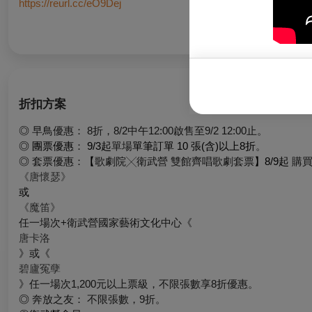
https://reurl.cc/eO9Dej
折扣方案
◎
早鳥優惠
：
8折，8/2中午12:00啟售至9/2 12:00止。
◎
團票優惠
：
9/3起
單場
單筆訂單 10 張(含)以上8折
。
◎
套票優惠
：
【
歌劇院╳衛武營 雙館齊唱歌劇套票
】8/9起
購
《唐懷瑟》
或
《魔笛》
任一場次+衛武營國家藝術文化中心《
唐卡洛
》或《
碧廬冤孽
》任一場次1,200元以上票級，不限張數享8折優惠。
◎
奔放之友： 不限張數，9折。