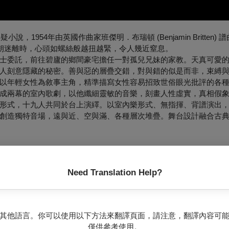
小說，1954年由英國作曲家班傑明．布瑞頓 (Benjamin Britten)
述真相的撲朔迷離時，心頭如螺絲般越扭越緊，令人幾近窒息。
士委託，前往碧廬的鄉間豪宅擔任一對孤兒兄妹的家教。天真可愛
人刻意隱藏的秘密。善與惡的層疊交錯，對與錯的似是而非，束縛
以年輕女性為敘事主角，精準描寫女性容易招致世俗眼光批評的各
成兩幕的室內歌劇，以他纖細靈敏的音樂，刻畫人性虛實，真相假
形式，十九人共同於台上演繹。以室內樂形式、無指揮、背譜演出
創造獨特音場，遠與近、空與滿、各種層次堆疊。舞台設計融合古
Need Translation Help?
其他語言。你可以使用以下方法來翻譯頁面，請注意，翻譯內容可
僅供參考使用。