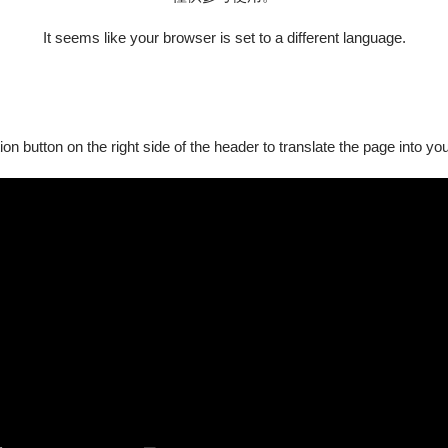
It seems like your browser is set to a different language.
ion button on the right side of the header to translate the page into y