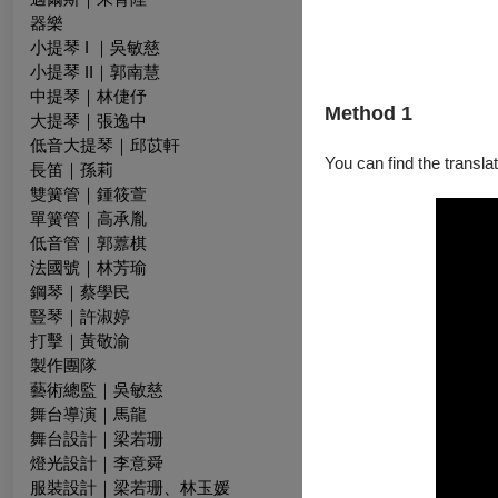
器樂
小提琴 I ｜吳敏慈
小提琴 II｜郭南慧
中提琴｜林倢伃
Method 1
大提琴｜張逸中
低音大提琴｜邱苡軒
You can find the translat
長笛｜孫莉
雙簧管｜鍾筱萱
單簧管｜高承胤
低音管｜郭䕒棋
法國號｜林芳瑜
鋼琴｜蔡學民
豎琴｜許淑婷
打擊｜黃敬渝
製作團隊
藝術總監｜吳敏慈
舞台導演｜馬龍
舞台設計｜梁若珊
燈光設計｜李意舜
服裝設計｜梁若珊、林玉媛