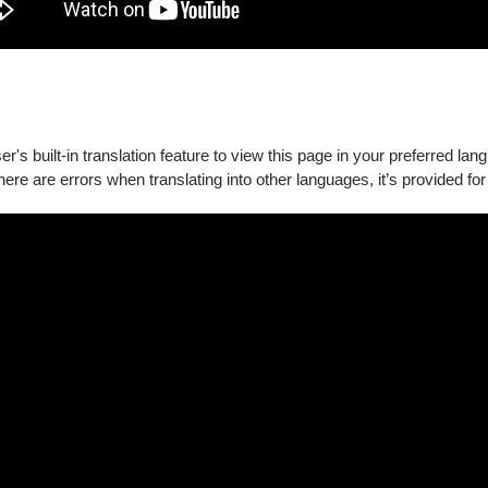
's built-in translation feature to view this page in your preferred lan
there are errors when translating into other languages, it’s provided for
、10/18(二)台南，講師：焦元溥