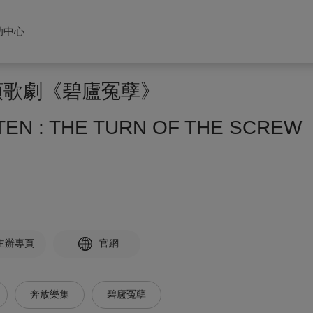
助中心
頓歌劇《碧廬冤孽》
TTEN : THE TURN OF THE SCREW
主辦專頁
官網
奔放樂集
碧廬冤孽