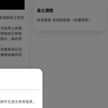
最近瀏覽
 譜曲成兩幕之室內
奔放樂集 布瑞頓歌劇《碧廬冤孽》
的兄妹馬上收服
與掙脫的互相箝
種面向，藉此突
象。
，音樂家得以完
典優雅線條與現
能與中文原文有所差異，