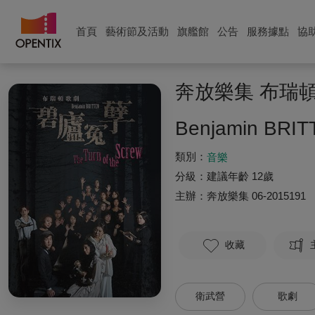
首頁
藝術節及活動
旗艦館
公告
服務據點
協
奔放樂集 布瑞
Benjamin BRI
類別：
音樂
分級：
建議年齡 12歲
主辦：
奔放樂集
06-2015191
收藏
衛武營
歌劇