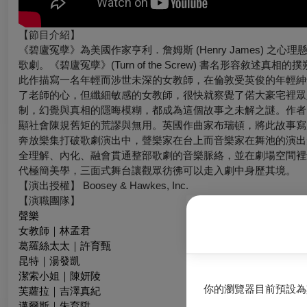
【節目介紹】
《碧廬冤孽》為美國作家亨利．詹姆斯 (Henry James) 之心理懸疑
歌劇。《碧廬冤孽》(Turn of the Screw) 書名形容敘
此作描寫一名年輕而涉世未深的女教師，在倫敦受英俊的年輕紳
了老師的心，但纖細敏感的女教師，很快就察覺了偌大豪宅裡眾
制，幻覺與真相的隱晦模糊，都成為這個故事之未解之謎。作者
顯社會陳規舊矩的荒謬與無用。英國作曲家布瑞頓，將此故事寫
奔放樂集打破歌劇演出中，聲樂家在台上而音樂家在舞池的演出
全理解、內化、融會貫通整部歌劇的音樂脈絡，並在劇場空間裡
代極簡美學，三面式舞台讓觀眾彷彿可以走入劇中身歷其境。
【演出授權】 Boosey & Hawkes, Inc.
【演職團隊】
聲樂
女教師｜林孟君
葛羅絲太太｜許育甄
昆特｜湯發凱
潔索小姐｜陳妍陵
你的瀏覽器目前預設為
芙蘿拉｜吉澤真紀
邁爾斯｜朱育陞