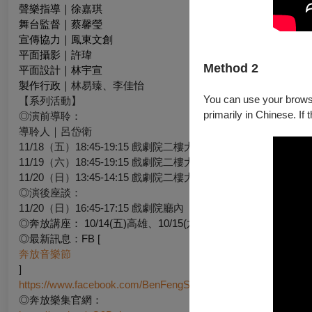
聲樂指導｜徐嘉琪
舞台監督｜蔡馨瑩
宣傳協力｜鳳東文創
平面攝影｜許瑋
Method 2
平面設計｜林宇宣
製作行政｜
林易臻、李佳怡
You can use your browser
【系列活動】
primarily in Chinese. If 
◎演前導聆：
導聆人｜呂岱衛
11/18（五）18:45-19:15 戲劇院二樓大廳
11/19（六）18:45-19:15 戲劇院二樓大廳
11/20（日）13:45-14:15 戲劇院二樓大廳
◎演後座談：
11/20（日）16:45-17:15 戲劇院廳內
◎奔放講座： 10/14(五)高雄、10/15(六)台北、10/16(日)台中
◎最新訊息：FB [
奔放音樂節
]
https://www.facebook.com/BenFengStudio
◎奔放樂集官網：