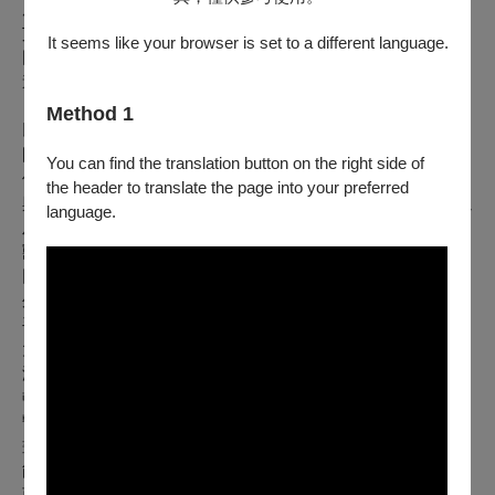
原創、導演、作曲｜艾瑞克．辛（無尾熊小子）
艾瑞克．辛又名無尾熊小子，為國際知名DJ、音樂製作人及
It seems like your browser is set to a different language.
圖像小說獎得主。他一共發行了六張個人專輯，分別是《腕隧
道症候群》（2000年）、《一些摯友是DJ》（2003年）、
《你媽最愛的DJ》（2006年）、《12-bit藍調》（2012年），
Method 1
以及二張加拿大唱片公司工藝品發行專輯，而前四張更是由英
國唱片公司忍者調協助發行。他推出了二部圖像小說——《打
You can find the translation button on the right side of
倒紐福尼亞》（2003年）與《太空學員》（2011年），也參
the header to translate the page into your preferred
與了虛擬樂團「街頭霸王」、另類嘻哈樂團「德創3030年」以
language.
及搖滾樂團「迴轉」等的合作邀請，更曾與電台司令樂團、野
獸男孩、莫利瑪、探索一族、DJ暗影以及典藏廳爵士樂隊一
同巡迴演出，並以來賓的身份登上《大衛萊特曼深夜秀》。此
外，他也為電影《活人甡吃》、《歪小子史考特》、《迴路殺
手》、《大亨小傳》以及《雲端男女》製作配樂，並幫助加拿
大國家電影局《芝麻街》、《卡通頻道》及其下屬頻道《成人
游泳》譜寫配樂，同時，他也受託為時裝設計師德里斯・範諾
頓創作時裝秀配樂。無尾熊小子深植人心的現場表演包括《短
暫注意力劇場》、《黑膠雜耍》等逗趣的巡迴演出，以及《繪
畫配樂》、《太空學員耳機體驗》等靜態表演，每一場演出都
能展現出他利用音樂、動畫、電影與互動活動敘事的獨特性，
而他也在六大洲到處巡迴演出
。