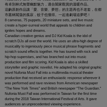
有卓別林式無聲幽默魅力，適合闔家觀賞的溫暖作品。
這齣原創作品讓「愛、音樂、夢想」的主題再也不老套，在都
市叢林闖蕩的孤寂，蚊子也懂得。一起進劇場追夢吧！
8 cameras, 75 puppets, 20 miniature sets, and live music
create a hyper-surreal world that appeals to children and
ignites hopes and dreams.
Canadian creative genius and DJ Kid Koala is the idol of
scratch DJs all over the world. He uses an ultra-high degree of
musicality to ingeniously piece musical phrase fragments and
scratch sound effects together. He has toured with rock and
hip-hop superstars, and has branched out into music
production and film scoring. Kid Koala is also a skilled
storyteller and graphic novelist. He adapted his original graphic
novel
Nufonia Must Fall
into a multimedia musical theater
production that received an enthusiastic response wherever it
was performed and rave reviews from American newspaper
“The New York Times” and British newspaper “The Guardian.”
Nufonia Must Fall
was performed in Taiwan for the first time
during the 2018 Taiwan International Festival of Arts. It gave
audiences an unprecedented viewing experience.