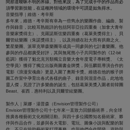
間那道曖昧不明的界線。對他來說，為了完成手中的作品而必
須學習新技能，在這種跨領域的環境中可謂是如魚得水。
音樂指導｜維德・考辛斯
多年來，維德・考辛斯有幸為一些雋永的樂團作曲、編曲、製
作與錄音，比較耳熟能詳的包括阿菲亞拉四重奏（加拿大青年
音樂家獎得主）、克羅諾斯弦樂四重奏（葛萊美獎得主）、貝
爾管絃樂團（朱諾獎得主），以及持續在壯大而有拱廊之火、
繁星樂團、派翠克華森樂團等成員一同參與的七計畫樂團。他
參與的作品都廣受好評，其與無尾熊小子共同製作的《12-bit
藍調》獲得了魁北克另類獨立音樂大會年度電子專輯獎、《太
空學員》獲得了獨立出版商圖書金牌獎，與伍麟凱導演合作的
電影《浪漫安魂曲》更是入圍了奧斯卡獎。維德在他的猴子拼
圖工作室中孕育出各式各樣的曲子、錄音與混音作品，此地地
靈人傑，見證了許多樂曲的誕生，包括葛萊美獎入圍者前韓團
Beast、崔西．惠特利以及貝爾管絃樂團。
製作人｜萊娜・湯普森（Envision管理製作公司）
Envision管理製作公司十七年來一直致力回饋藝術界，向全球
推廣各種藝術文化相關活動。與四十多位國際知名藝術家、夥
伴與作品合作，並參與各大電影、電玩、圖像小說與配樂的製
作。不只在協助藝術家打理事務，也與他們合作開發、資助與