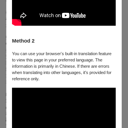
藝術指導｜柯琳・梅雷爾
柯琳身兼電影、定格動畫及戲劇的美術指導。在她的手中，佈
景都能化為說故事的環境與空間。在導演馬克・奧斯本執導的
《小王子》中，柯琳擔任該動畫長片的頭部定格動畫藝術總
監，而在加拿大國家電影局獲獎導演張僑勇的《果樹獵人》
Method 2
中，她也扛起了美術指導一職。她與導演卡拉・布雷克持續在
探索微縮模型在電影中的應用，倆人受到蒙特婁當代樂團與獅
You can use your browser's built-in translation feature
鷲三重奏委託製作的電影《幻覺》更是在2015年粉墨登場。柯
to view this page in your preferred language. The
琳曾參與王家衛導演的《我的藍莓夜》及瑪麗・史都華・麥特
information is primarily in Chinese. If there are errors
森的《吃蛋糕的人》的製作，而在戲劇方面，則是參與了紐約
when translating into other languages, it’s provided for
大學蒂施藝術學院的百老匯舞台與電影設計課程。柯琳現為魁
reference only.
北克蒙特婁協和大學戲劇系教職員。
戲偶設計｜派翠克・馬特爾
派翠克擔任操偶師、戲偶與佈景設計師已有二十逾年。他的作
品可見於許多戲劇中，包括法國戲劇《我們倆！》；而《前幕
劇院》更是讓他獲得了亞林獎的殊榮，成為世界各地優秀戲偶
設計師的一員。他曾與美國亞特蘭大戲偶藝術中心合作為《唐
吉訶德》設計佈景、服裝與木偶，也為《1、2、3⋯⋯巨