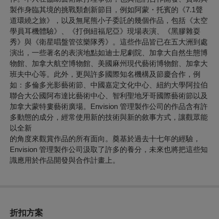
製作身臨其境的挑戰類創新節目，例如阿蒙・托賓的《7.1聲
道環繞之旅》，以及無尾熊小子委託的幾個作品，包括《太空
學員耳機體驗》、《打倒紐福尼亞》現場表演、《黑膠雜耍
秀》與《衛星唱盤管弦樂隊秀》。這些作品皆已在五大洲到處
演出，一些著名的表演地點如迪士尼劇院、加拿大自然生態博
物館、加拿大航空博物館、美國麻州現代藝術博物館、加拿大
班夫中心等。此外，更與許多國際知名機構及節慶合作，例
如：多倫多光影藝術節、中國嘉定文化中心、紐約大學阿拉伯
聯合大公國阿布達比藝術中心、智利聖地牙哥國際藝術節以及
加拿大蒙特婁藝術廣場。Envision 管理製作公司的作品含有許
多動態的成分，經常使用新的技術與新的敘事方式，讓觀眾能
以全新
的角度來觀賞作品的所有面向。奠基於過去十七年的經驗，
Envision 管理製作公司汲取了許多的養分，未來也將把這些知
識應用於作品開發與合作計畫上。
折扣方案