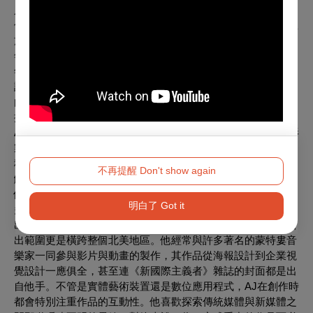
人！》等許多電視節目以及各種在世界各地巡迴演出的節目製
作戲偶。2000年，他開始在加拿大蒙特婁魁北克大學授課，並
於2012、2013年擔任該校戲偶研究生文憑課程主任。2017
年，導演維克多・皮隆與米歇爾・萊米厄為蒙特婁建城375週
年的開幕活動製作了一個多媒體裝置藝術，而派翠克也為其設
計、執導了一場戲偶秀。派翠克現為太陽馬戲團大型巡迴演出
的戲偶設計師。
攝影指導｜AJ科基達基斯
AJ來自加拿大蒙特婁，是一位數位媒體創作者，他經常在電影
製作、攝影、動畫、設計與任何與作品相關的媒體間走跳。這
種一心多用的風格讓他的作品能夠保持新鮮度，也讓他能夠接
不再提醒 Don't show again
觸各式各樣的技術來打造出多采多姿的視覺世界。換句話說，
他往往會先構思畫面，再想辦法將其化為現實。他的電影曾在
明白了 Got it
多倫多國際電影節等各大電影節及整人節目《輕鬆一笑》上播
出，也幫助他奪得了加拿大年輕人電影節頒發的獎項，而其播
出範圍更是橫跨整個北美地區。他經常與許多著名的蒙特婁音
樂家一同參與影片與動畫的製作，其作品從海報設計到企業視
覺設計一應俱全，甚至連《新國際主義者》雜誌的封面都是出
自他手。不管是實體藝術裝置還是數位應用程式，AJ在創作時
都會特別注重作品的互動性。他喜歡探索傳統媒體與新媒體之