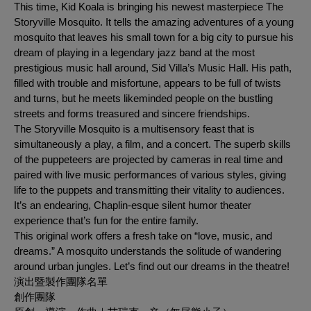
This time, Kid Koala is bringing his newest masterpiece
The
Storyville Mosquito
. It tells the amazing adventures of a young
mosquito that leaves his small town for a big city to pursue his
dream of playing in a legendary jazz band at the most
prestigious music hall around, Sid Villa’s Music Hall. His path,
filled with trouble and misfortune, appears to be full of twists
and turns, but he meets likeminded people on the bustling
streets and forms treasured and sincere friendships.
The Storyville Mosquito
is a multisensory feast that is
simultaneously a play, a film, and a concert. The superb skills
of the puppeteers are projected by cameras in real time and
paired with live music performances of various styles, giving
life to the puppets and transmitting their vitality to audiences.
It’s an endearing, Chaplin-esque silent humor theater
experience that’s fun for the entire family.
This original work offers a fresh take on “love, music, and
dreams.” A mosquito understands the solitude of wandering
around urban jungles. Let’s find out our dreams in the theatre!
演出暨製作團隊名單
創作團隊