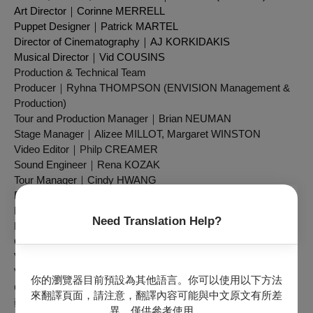
Art Director｜Corinne MERRELL
Puppet Designer｜Patrick MARTEL
Director of Cinematography｜AJ KORKIDAKIS
Musical Director｜Vid COUSINS
Production & Technical Team
Producer｜Ryhna THOMPSON (ENVISION Management &
Production)
Tour and Production Manager｜Brian NEUMAN
Stage Manager｜Alizee MILLOT, Margaret WINSTON
Video Editor｜
Philp
CREAMER
Sound Engineer｜Rena KOZAK
Tour Manager｜Cindy HWANG
Performers
Musician｜Eric SAN (Kid Koala)
Need Translation Help?
Puppeteer｜Patrick MARTEL, Anne LALANCETTE, Colin ST
CYR DUHAMEL, Sandra TURGEON
Violin｜ Marcus TAKIZAWA
Viola｜ Lana TOMLIN
你的瀏覽器目前預設為其他語言。你可以使用以下方法
Cello| David CAMPBELL
來翻譯頁面，請注意，翻譯內容可能與中文原文有所差
藝術家介紹
異，僅供參考使用。