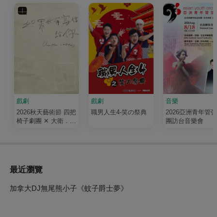
戲劇
戲劇
音樂
2026秋天藝術節 四把
職男人生4-笑の祭典
2026亞洲青年管
椅子劇團 ✕ 大衛．吉
團訪台音樂會
塞森《如果我有寫信
給你》
最近瀏覽
加拿大DJ無尾熊小子《蚊子爵士夢》