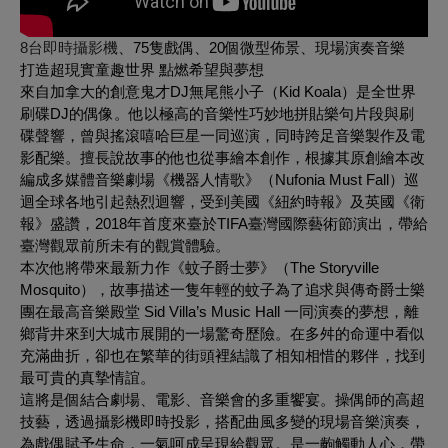
8台即時攝影機
、75隻戲偶、20個微型佈景、現場演奏音樂
打造超現實童趣世界 點燃希望與夢想
來自加拿大的創意鬼才DJ無尾熊小子（Kid Koala）是全世界
刷碟DJ的偶像。他以極高的音樂性巧妙地拼貼樂句片段與刷
碟聲響，曾與搖滾嘻哈巨星一同巡演，同時跨足音樂製作及電
影配樂。擅長說故事的他也從事繪本創作，根據其原創繪本改
編成多媒體音樂劇場《機器人情歌》（
Nufonia Must Fall
）巡
迴全球各地引起熱烈迴響，受到美國《紐約時報》及英國《衛
報》盛讚，2018年首度來臺於TIFA臺灣國際藝術節演出，帶給
臺灣觀眾前所未有的觀賞體驗。
本次他將帶來最新力作《蚊子爵士夢》（
The Storyville
Mosquito
），故事描述一隻年輕的蚊子為了追求與傳奇爵士樂
團在最高音樂殿堂 Sid Villa’s Music Hall 一同演奏的夢想，離
鄉背井來到大城市展開的一場驚奇歷險。在多舛的命運中看似
充滿曲折，卻也在繁華的街頭裡結識了相知相惜的夥伴，找到
最可貴的真摯情誼。
這將是個結合劇場、電影、音樂會的多重饗宴。操偶師的高超
技藝，透過攝影機即時投影，搭配曲風多變的現場音樂演奏，
為戲偶賦予生命，一氣呵成呈現給觀眾。是一齣觸動人心，帶