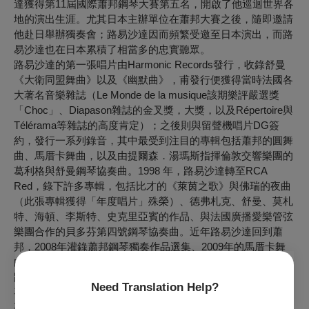
達獲得第11屆國際蕭邦鋼琴大賽第五名，開啟了他巡迴世界各
地的演出生涯。尤其日本主辦單位在蕭邦大賽之後，隨即邀請
他赴日舉辦獨奏會；路易沙達因而頻繁受邀至日本演出，而路
易沙達也在日本累積了相當多的忠實聽眾。
路易沙達的第一張唱片由Harmonic Records發行，收錄舒曼
《大衛同盟舞曲》以及《幽默曲》，甫發行便獲得當時法國各
大著名音樂雜誌（Le Monde de la musique該期樂評嚴選獎
「Choc」、Diapason雜誌的金叉獎，大獎，以及Répertoire與
Télérama等雜誌的高度肯定）；之後則與留聲機唱片DG簽
約，發行一系列錄音，其中最受到注目的專輯包括蕭邦的圓舞
曲、馬厝卡舞曲，以及由提爾森．湯瑪斯指揮倫敦交響樂團的
葛利格與舒曼鋼琴協奏曲。1998 年，路易沙達轉至RCA
Red，錄下許多專輯，包括比才的《萊茵之歌》與佛瑞的夜曲
（此張專輯獲得「年度唱片」殊榮）、德弗札克、舒曼、莫札
特、海頓、李斯特、史克里亞賓的作品、與法國廣播愛樂管弦
樂團合作的貝多芬第四號鋼琴協奏曲。近年路易沙達回到蕭
邦，2008年灌錄蕭邦鋼琴獨奏作品選集、2009年的馬厝卡舞
曲、2011年的敘事曲，以及2014年的圓舞曲。
路易沙達也是一位影癡，個人就收藏超過 8000 部電影，他最
Need Translation Help?
喜愛的演出計畫是與法國著名女演員Jeanne Moreau（楚浮、
高達、安東尼奧尼、奧森威爾森等導演多部電影的欽定女主