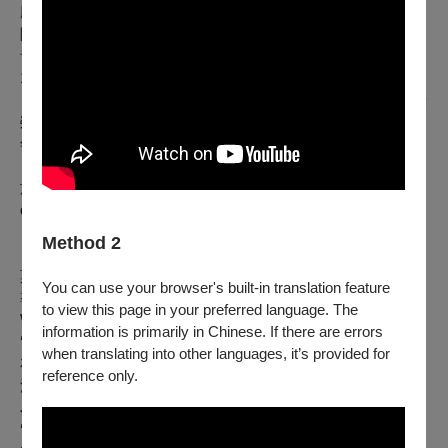
廳、漢堡音樂廳、慕尼黑海克里斯音樂廳、拿坡里聖卡洛劇
院、米蘭音樂院威爾第廳、莫斯科柴可夫斯基音樂廳、蘇黎世
音樂廳、巴黎香榭麗舍劇院等地演出。
1989年6月，路易沙達獲頒法蘭西藝術文學騎士勳章
（Chevalier des arts et lettres）；1999年11月，法國政府加授
榮譽軍團騎士團勳章（Chevalier du l'ordre du mérite）。2003
年7月14日，路易沙達被拔擢為法蘭西藝術文學軍官勳位
（Officier des arts et lettres）。路易沙達任教於鋼琴家柯爾托
於1919年設立的巴黎師範音樂院（École Normale de Musique
de Paris-Alfred-Cortot）。
Method 2
【演出曲目】
莫札特：d小調幻想曲，K. 397（選自1960年約翰．休斯頓執
You can use your browser's built-in translation feature
導的《恩怨情天》）
to view this page in your preferred language. The
W. A. Mozart: Fantasia in d minor, K. 397, from John Huston’s
information is primarily in Chinese. If there are errors
‘The Unforgiven’
when translating into other languages, it’s provided for
布拉姆斯：三首間奏曲，作品117（選自1971年安德烈．德爾
reference only.
沃執導的《布雷的約會》）
J. Brahms: 3 Intermezzi, Op.117, from André Delvaux’s
‘Rendez-vous à Bray’