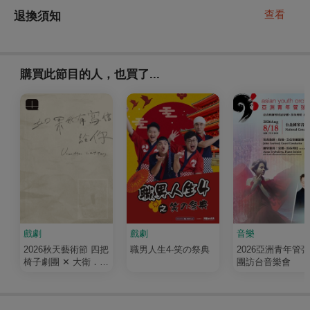
查看
退換須知
購買此節目的人，也買了...
戲劇
戲劇
音樂
2026秋天藝術節 四把
職男人生4-笑の祭典
2026亞洲青年管
椅子劇團 ✕ 大衛．吉
團訪台音樂會
塞森《如果我有寫信
給你》