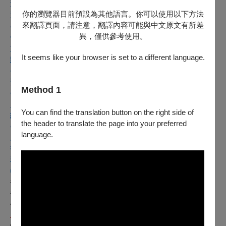
退返還，藝FUN券折抵金額無法以現金、刷卡或其他形式返
你的瀏覽器目前預設為其他語言。你可以使用以下方法
還。
來翻譯頁面，請注意，翻譯內容可能與中文原文有所差
● 如訂單使用點數折抵，退訂單時，系統扣除退訂手續費後會
異，僅供參考使用。
優先退還點數，此筆訂單之折抵點數全數退完後，才會將刷卡
支付之金額刷退回購票使用信用卡。提醒你，如退訂時抵用的
It seems like your browser is set to a different language.
點數已過期，退還點數的效期將無法延展與恢復。
● 退票以票面金額為計算標準，取票所產生之郵寄費或服務
費、退票寄回郵資等均不屬於退票費用計算內。
Method 1
● 原訂單如為線上購買或分銷點購買並有歸戶OPENTIX會
員，退票成功後會收到Email通知，你亦可登入OPENTIX訂單
You can find the translation button on the right side of
紀錄，查詢訂單狀態。
the header to translate the page into your preferred
● 現金購票選擇郵寄辦理，約7-12個工作日匯款至你指定之帳
language.
戶，刷卡購票則退至原購票信用卡，約7-10個工作日可向發卡
行查詢到該筆款項。
若有其他疑問，請洽詢OPENTIX兩廳院文化生活客服中心
(02)3393-9888 (每日09:00-20:00)
=============================================
=============================================
==========
上半場 —《飛呀 棉花糖》
鋼琴獨奏-陳世偉