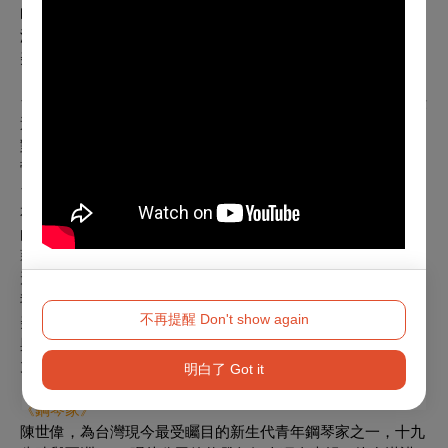
吹著民主自由的風
滋養孕育我們長大
美麗之島— 我愛的台灣
《團隊介紹》
台灣芭蕾舞團創立於2017年，由在台灣芭蕾舞蹈教育默默耕耘
近三十年的舞者/ 編舞家/芭蕾教師莊媛婷所創立。秉持著自身
對芭蕾的熱愛，以及對台灣芭蕾教育的堅持，創立了『台灣芭
蕾舞團』，期待以芭蕾藝術做為媒介，培養藝術欣賞人口，在
台灣各個角落散佈文化種子。
本團以培育台灣專業芭蕾舞者人才為職志，堅持提供紮實正規
的芭蕾舞蹈訓練;此外積極尋求與國際編舞家合作/演出契機。
藉由國際交流，共同在芭蕾這個領域衝撞出新的可能性與多元
形式，為台灣的芭蕾藝術注入新視野。
我們相信，舞蹈欣賞不應該侷限於社會中某些階層。透過芭蕾
不再提醒 Don't show again
美感經驗的積累對周遭人事物產生細膩的觀照，培養出對品質
與
細節的要求。希望透過推我們的推廣，培育出具有藝術欣賞
力的下一代。
明白了 Got it
《鋼琴家》
陳世偉，為台灣現今最受矚目的新生代青年鋼琴家之一，十九