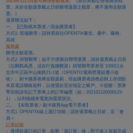
2023年1月1日前可辦理全額退票
。（節目異動公告後購票觀
眾、未於全額退票截止日前辦理退票之觀眾，將不適用全額退
票。）
退票辦法如下：
一、【已取紙本票者／現金購票者】
方式1. 現場辦理：請持票前往OPENTIX臺北、臺中、臺南、
高雄
服務處
辦理全額退票。
方式2. 掛號郵寄：如不方便親自辦理退票，請於退票截止日前
（以郵戳為憑，須自行負擔郵資）掛號郵寄票券至 100011台
北市中正區中山南路21-1號（OPENTIX電商營運組蕭小姐
收）。刷卡購票者將全額退刷，現金購票者請務必附上存摺影
本及電話聯絡資料，以便退款至你指定之帳戶。※提醒：票券
寄回前請先記下票券上的訂單編號（如：202101220000123-
1），以利後續來電查詢退票狀況。
二、 【未取票者／刷卡購買App電子票者】
方式1. OPENTIX線上退訂功能：請於退票截止日前，至「會
員＞
訂單紀錄
」
選擇欲退訂的訂單，點擊「退訂單」後，即可進入頁面完成