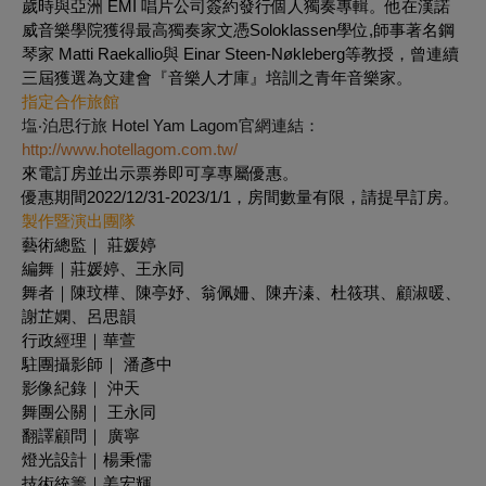
歲時與亞洲 EMI 唱片公司簽約發行個人獨奏專輯。他在漢諾
威音樂學院獲得最高獨奏家文憑Soloklassen學位,師事著名鋼
琴家 Matti Raekallio與 Einar Steen-Nøkleberg等教授，曾連續
三屆獲選為文建會『音樂人才庫』培訓之青年音樂家。
指定合作旅館
塩‧泊思行旅 Hotel Yam Lagom官網連結：
http://www.hotellagom.com.tw/
來電訂房並出示票券即可享專屬優惠。
優惠期間2022/12/31-2023/1/1，房間數量有限，請提早訂房。
製作暨演出團隊
藝術總監｜ 莊媛婷
編舞｜莊媛婷、王永同
舞者｜陳玟樺、陳亭妤、翁佩姍、陳卉溱、杜筱琪、顧淑暖、
謝芷嫻、呂思韻
行政經理｜華萱
駐團攝影師｜ 潘彥中
影像紀錄｜ 沖天
舞團公關｜ 王永同
翻譯顧問｜ 廣寧
燈光設計｜楊秉儒
技術統籌｜姜宏輝