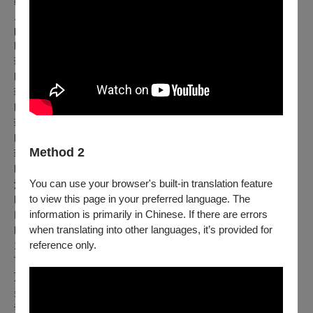
史特拉達改編巴哈：第四號E小調管風琴奏鳴曲第二樂章，作
曲編號528
Bach Organ Sonata No 4, BWV 528 II. Andante
菲利浦葛拉斯：練習曲第13
Philip Glass Étude No.13
菲利浦葛拉斯：練習曲第20號
Philip Glass Étude No.20
菲利浦葛拉斯：練習曲第9號
Philip Glass Études No.9
Method 2
菲利浦葛拉斯：練習曲第6號
Philip Glass Études No.6
You can use your browser's built-in translation feature
沃羅多斯改編拉赫曼尼諾夫 ：歌曲集作品21第七號
to view this page in your preferred language. The
Rachmaninov Volodos Op. 21 No.7
information is primarily in Chinese. If there are errors
巴拉基耶夫：伊斯拉美
when translating into other languages, it’s provided for
Balakirev:Islamey Op.18 "Fantaisie orientale"(Revised Version
reference only.
1902)
下半場 —《細雨灑落群山》
蕭泰然C調大提琴協奏曲
美麗的太平洋 群山環繞
辛勤默默耕耘的人民