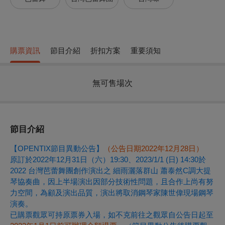
購票資訊
節目介紹
折扣方案
重要須知
無可售場次
節目介紹
【OPENTIX節目異動公告】
（公告日期2022年12月28日）
原訂於
2022年12月31日（六）19:30、2023/1/1 (日) 14:30
於
2022 台灣芭蕾舞團創作演出之 細雨灑落群山 蕭泰然C調大提
琴協奏曲，因上半場演出因部分技術性問題，且合作上尚有努
力空間，為顧及演出品質，演出將取消鋼琴家陳世偉現場鋼琴
演奏。
已購票觀眾可持原票券入場，如不克前往之觀眾自公告日起至