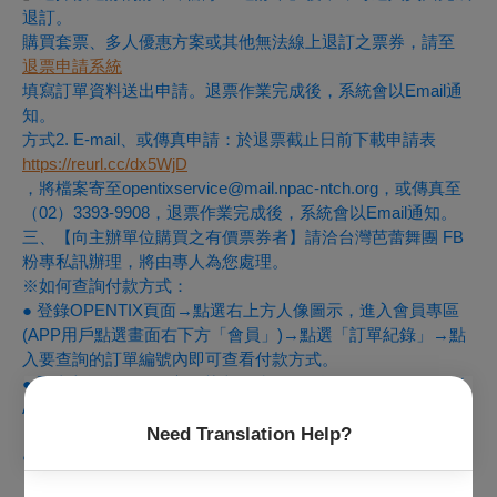
退訂。
購買套票、多人優惠方案或其他無法線上退訂之票券，請至
退票申請系統
填寫訂單資料送出申請。退票作業完成後，系統會以Email通
知。
方式2. E-mail、或傳真申請：於退票截止日前下載申請表
https://reurl.cc/dx5WjD
，將檔案寄至opentixservice@mail.npac-ntch.org，或傳真至
（02）3393-9908，退票作業完成後，系統會以Email通知。
三、【向主辦單位購買之有價票券者】
請洽
台灣芭蕾舞團 FB
粉專私訊
辦理，將由專人為您處理。
※如何查詢付款方式：
● 登錄OPENTIX頁面→點選右上方人像圖示，進入會員專區
(APP用戶點選畫面右下方「會員」)→點選「訂單紀錄」→點
入要查詢的訂單編號內即可查看付款方式。
● 票券入場聯，票價旁的英文代號C為現金付款；V／M／J／
AE／AP／GP為刷卡付款，B為向主辦單位購票票券。
※注意事項
Need Translation Help?
● 使用藝FUN券折抵票款者，逾藝FUN券使用期限
（2022/4/30）後，退票僅能就購票當時信用卡實付的金額刷