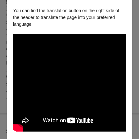
樂系兼任薩克斯風助理教授吳志桓博士擔綱主角，帶來多首薩
克斯風獨奏名曲，給予觀眾與音樂學習者不一樣的發現與感
You can find the translation button on the right side of
受。
the header to translate the page into your preferred
演出曲目∣
language.
Johann Sebastian Bach: Cello Suite No.4 in Eb Major, BWV
1010
巴哈：無伴奏大提琴組曲降E大調第四號，編號1010
Claude Debussy: Syrinx
德布西:潘神笛
Karlheinz Stockhausen : In Freundschaft
史塔克豪森：友誼
Christian Lauba: Hard
勞巴：困難
Jeanine Rueff: Sonate
盧夫：給中音薩克斯風的奏鳴曲
折扣方案