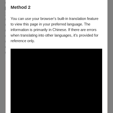
◎身心障礙人士及陪同者1名購票5折優待，入場時應出示身心
Method 2
障礙手冊，陪同者與身障者需同時入場 ( 若有輪椅需求，請洽
主辦單位或至
OPENTIX四大服務處辦理
)
You can use your browser's built-in translation feature
◎兩廳院會員9折
to view this page in your preferred language. The
◎歌劇院付費會員9折、免費會員(學生卡)9折
information is primarily in Chinese. If there are errors
◎衛武營付費會員9折、免費會員(青年卡)9折
when translating into other languages, it’s provided for
◎
學生、誠品會員9折
reference only.
◎
青管之友9折 (請輸入優惠代碼)
◎
國泰世華銀行信用卡友9折
◎
團體10張(含)以上8折
溫馨提醒
※如有購買本節目輪椅席及輪椅陪同席需求，可先電洽
OPENTIX客服中心(02)3393-9888（每日09:00-20:00），
或於服務時間至OPENTIX
四大服務處
購買。