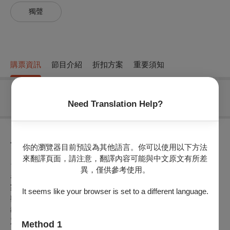
獨聲
購票資訊
節目介紹
折扣方案
重要須知
無可售場次
Need Translation Help?
節目介紹
你的瀏覽器目前預設為其他語言。你可以使用以下方法
來翻譯頁面，請注意，翻譯內容可能與中文原文有所差
台北青管2021年開始的新製作系列，邀請了臺灣在各項樂器知
異，僅供參考使用。
名的演奏家，在室內樂召集人王騰寬博士的策劃下，舉辦「名
家系列」獨奏會。除了以這些名家的示範演奏，給予學子學習
It seems like your browser is set to a different language.
觀摩的機會之，並促進提升臺灣管樂的音樂演奏水平，另一個
教育面的含意，就是推廣該樂器的音樂與曲目，讓更多一般大
眾可以認識，增加藝文氣息與素養。下半年由臺灣藝術大學音
Method 1