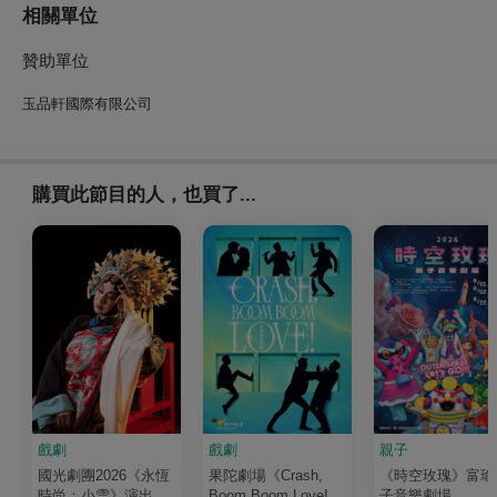
相關單位
贊助單位
玉品軒國際有限公司
購買此節目的人，也買了...
戲劇
戲劇
親子
國光劇團2026《永恆
果陀劇場《Crash,
《時空玫瑰》富瑜
時尚：小雪》演出
Boom Boom Love!》
子音樂劇場