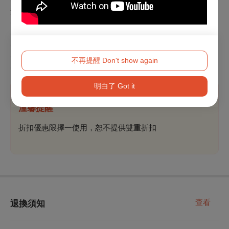
進場）
●
學生票、榮民票：8折
（
進場時需出示有效證件）
●
軍警票
：
9折
（
進場時需出示有效證件）
●戲曲人（臺灣戲曲中心付費會員）：8折
●國泰世華、永豐銀行、台新游藝卡
：
9折
不再提醒 Don't show again
●兩廳院會員
：
9折
明白了 Got it
溫馨提醒
折扣優惠限擇一使用，恕不提供雙重折扣
查看
退換須知