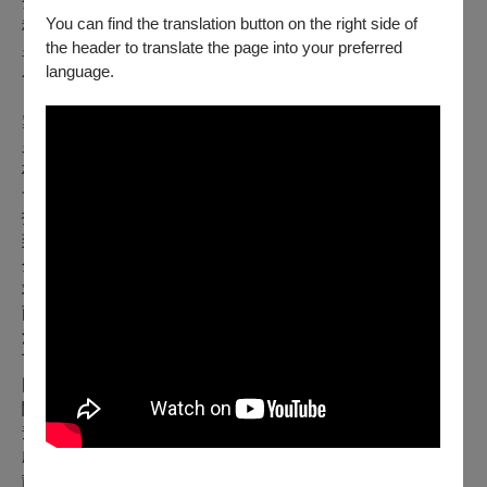
金 妻｜蕭揚玲
You can find the translation button on the right side of
程總管｜殷青群
the header to translate the page into your preferred
皇 后｜張瑄庭
language.
小太監｜劉建華
【節目介紹】
窮書生金登科寒窗苦讀數十年，依然求不得一官半職，年關前
夕上岳父家要糧食，沒想到糧食竟遭怪物劫走，又遇到尋牛的
村民，返家後金登科與夫人分享半路遇到的奇事，金夫人腦筋
一轉決定打造假象，讓誤將牛認作是怪物而嚇昏頭的金登科，
打著「有牛就有糧」的口號順利幫村民找到遺失的牛隻，沒想
到卻讓金登科「神算金」的封號不脛而走。
金登科雖然總說自己是騙子，卻沒人相信，達官顯貴紛紛上門
求助解決疑難雜症，最後更靠著鹽罐的反潮跡象，成功預測大
雨將至，借雨得雨的神蹟名揚千里，連萬歲都慕名召他入宮解
決一樁特急案件：「溫涼玉杯失竊案。」金登科眼見騎虎難
下，決定靠著這只「召神罐」查出竊賊，最後順利脫身，開溜
回鄉。
關於臺灣豫劇團
豫劇屬梆子劇種，深具北方率真、奔放、豪邁之特色。臺灣豫
劇團立基高雄左營深耕近70載，由臺灣豫劇皇后王海玲與開枝
散葉的新生代演員，不斷努力創新，融入臺灣在地人文風情及