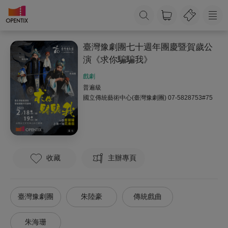
臺灣豫劇團七十週年團慶暨賀歲公
演《求你騙騙我》
戲劇
普遍級
國立傳統藝術中心(臺灣豫劇團)
07-5828753#75
收藏
主辦專頁
臺灣豫劇團
朱陸豪
傳統戲曲
朱海珊