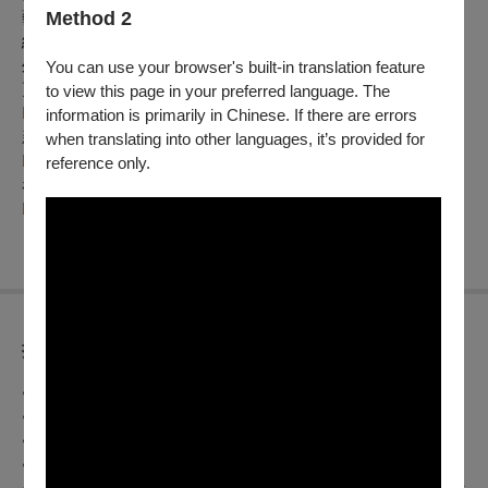
Method 2
藝術涵養，形成獨特的臺灣風格豫劇。每年皆製作年度大戲，
結合現代劇場菁英並廣於跨界合作、教育推廣，足跡履及海內
外，成果豐碩。
You can use your browser's built-in translation feature
更多活動及優惠訊息請密切注意臺灣豫劇團臉書：
to view this page in your preferred language. The
https://reurl.cc/jGZEa2
information is primarily in Chinese. If there are errors
新北場2/11-2/12購票資訊：
when translating into other languages, it’s provided for
https://reurl.cc/4pKo23
reference only.
看好戲抽好禮，購票就抽「玉品軒」翡翠耳環！詳情請見：
https://reurl.cc/06ddOK
折扣方案
●早鳥票：5折（有效期間
：即日起
至2022/12/31）
●敬老票：5折（65歲以上長者，
進場時需出示有效證件
）
●團體票：5折（30張以上），6折（20張以上）
●戲曲人電子生日禮券：5折
●愛心票：身心障礙人士及必要陪同人１人各5折（二人需同時