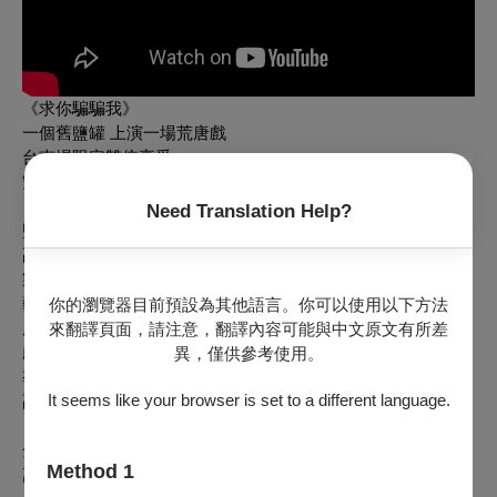
《求你騙騙我》
一個舊鹽罐 上演一場荒唐戲
台南場限定雙倍享受
雙主演各飆演技 雙倍體驗不同韻味
【製作團隊】
Need Translation Help?
監 製｜陳悅宜
副監製｜鄒求強、賴銘仁
製作人｜彭宏志
藝術總監｜王海玲
你的瀏覽器目前預設為其他語言。你可以使用以下方法
原創劇本｜
林
戈明
來翻譯頁面，請注意，翻譯內容可能與中文原文有所差
劇本編修｜朱陸豪
異，僅供參考使用。
導 演｜朱陸豪
It seems like your browser is set to a different language.
副導演｜殷青群
【主演人員】
金登科｜2/18林文瑋飾、2/19朱海珊飾
Method 1
萬 歲｜王海玲