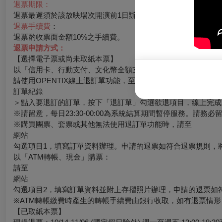
退票期限：
退票最遲須於該放映場次開演前1日辦理，逾期恕不受理。例：11/
退票手續費
：
退票酌收票面金額10%之手續費。
退票申請方式：
【選擇電子票或尚未取紙本票】
以「信用卡、行動支付、文化幣全額支付」購票：
請使用OPENTIX線上退訂單功能，至會員＞
訂單紀錄
＞點入要退訂的訂單，按下「退訂單」勾選欲退項目，線上完成
※請留意，每日23:30-00:00為系統結算期間暫停服務。請務
※購買團票、套票或其他無法使用退訂單功能時，請至
網站
勾選項目1，填寫訂單資料辦理。申請的退票如符合退票規則，
以「ATM轉帳、現金」購票：
請至
網站
勾選項目2，填寫訂單資料並附上存摺照片辦理，申請的退票如
※ATM轉帳繳費時產生的轉帳手續費由銀行收取，如有退票情
【已取紙本票】