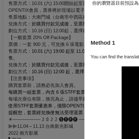
你的瀏覽器目前預設為
售票方式：10.01 (六) 15:00開始起至當日(10.01) 
OPENTIX會員，票券將於現場以電子票方式歸戶至你的OPENT
售票地點：大南門城（台南市中西區南門路38號）。
兌換方式：
於購買付款完成後，至票匣內按下「兌換」即可獲得
劃位方式：10.16 (日) 12:00起，選擇欲觀賞的電影，並
【一般套票 20% Off Package】
Method 1
票價：一套 900 元，可兌換 6 張電影票券。
售票方式：
10.01 (六) 19:00 起至 11.06 (日) 23
You can find the translat
售
。
兌換方式：
於購買付款完成後，至票匣內按下「兌換」即可獲得
劃位方式：
10.16 (日) 12:00 起，選擇欲觀賞的電影，
並
僅限於O
【注意事項】
購買套票前，請務必先加入會員。
每購買一組套票，內含 6 張STFF套票優惠券，可抵用 6 
每場次座位有限，換完為止，請儘早劃位，以免向隅。
使用STFF套票優惠券，僅限OPENTIX網路劃位折抵，超商
提醒您，套票經兌換便無法受理退票；完成兌換之套票下方，將
☀︎—————— 𝟚 𝟘 𝟚 𝟚 🅢🅣🅕🅕 —————☀︎
⫸⫸11.04～11.13 台南新光影城​
2022 南方影展