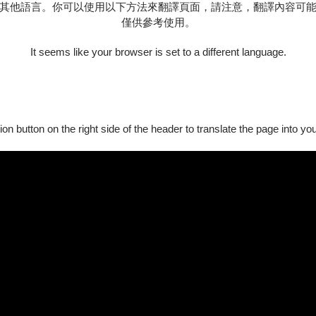
其他語言。你可以使用以下方法來翻譯頁面，請注意，翻譯內容可
21:00，如提前售完即停止販售，限於影展套票首賣日向現場服務台工作人員購
僅供參考使用。
IX票匣內。
It seems like your browser is set to a different language.
六張優惠券
。
僅限於OPENTIX線上售票平台劃位，使用優惠券折抵。實體售票端點及影
:59 止，限以OPENTIX網站與APP購買、兌換與使用，並僅限購買「電子票」；
ion button on the right side of the header to translate the page into y
六張優惠券
。
PENTIX線上售票平台劃位，使用優惠券折抵。實體售票端點及影
張南方影展場次（惟台南影像獎及南方學生獎單元場次不可劃位）
。
與分銷點無提供優惠券劃位服務
。
顯示「查看優惠券」提示文字。如兌換後有任何問題，請至影展現