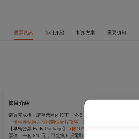
購票資訊
節目介紹
折扣方案
重要須知
節目介紹
購買完成後，請至票匣內按下「兌換」即可獲得六張優惠券，並可於10
「優惠券兌換與抵用劃位流程攻略」請點我
【早鳥套票 Early Package】
（
限10/1 15:00起影展套票首
票價：一套 840 元，可兌換６張電影票券。