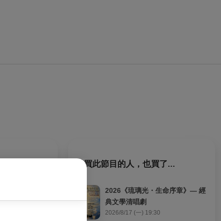
購買此節目的人，也買了...
2026《琉璃光・生命序章》— 經
典文學清唱劇
2026/8/17 (一) 19:30