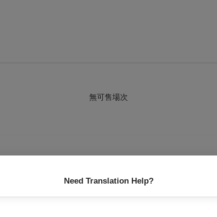
無可售場次
/16 (日) 12:00後自行選擇南方影展場次劃位折抵。
Need Translation Help?
賣日於現場排隊販售，OPENTIX網站、APP、分銷點及超商無販售
）