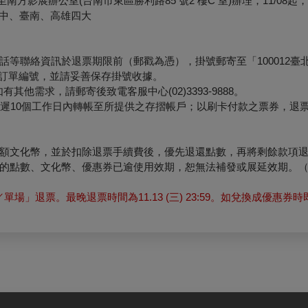
18:30至南方影展辦公室(台南市東區勝利路85 號2 樓C 室)辦理，11/0
臺中、臺南、高雄四大
等聯絡資訊於退票期限前（郵戳為憑），掛號郵寄至「100012臺
票面之訂單編號，並請妥善保存掛號收據。
他需求，請郵寄後致電客服中心(02)3393-9888。
最遲10個工作日內轉帳至所提供之存摺帳戶；以刷卡付款之票券，退
額文化幣，並於扣除退票手續費後，優先退還點數，再將剩餘款項
的點數、文化幣、優惠券已逾使用效期，恕無法補發或展延效期。
」退票。最晚退票時間為11.13 (三) 23:59。如兌換成優惠券