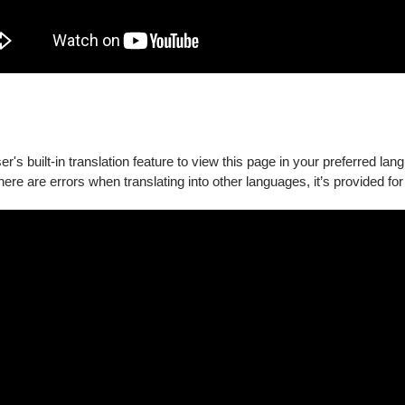
's built-in translation feature to view this page in your preferred lan
there are errors when translating into other languages, it’s provided for
1首賣日現場排隊販售
網站與APP購買