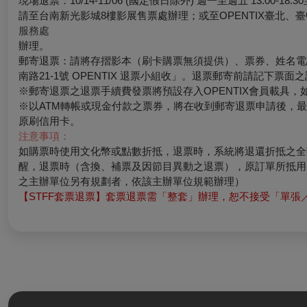
現場退票：10/14-11/06 (國定假日除外) 週一至週五 13:00-
請至台南新光影城8樓影展售票處辦理；或至OPENTIX臺北、
服務處
辦理。
郵寄退票：請將存摺影本（刷卡購票無須提供）、票券、姓名電話
南路21-1號 OPENTIX 退票小組收」。退票郵寄前請記下
※郵寄退票之退票手續費發票將預設存入OPENTIX會員載具，如有其
※以ATM轉帳或現金付款之票券，將在收到郵寄退票申請後，
原刷信用卡。
注意事項：
如購票時使用文化幣或點數折抵，退票時，系統將退還折抵之全
醒，退票時（含換、補票及因節目異動之退票），原訂單所抵用
之主辦單位另有規劃者，依該主辦單位規範辦理）
【STFF套票退票】套票退票需「整套」辦理，恕不接受「單張／單場