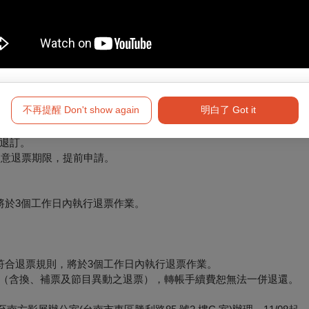
08映演的場次，最遲於11/07完成退票手續。
不再提醒 Don't show again
明白了 Got it
退訂。
必留意退票期限，提前申請。
將於3個工作日內執行退票作業。
符合退票規則，將於3個工作日內執行退票作業。
形（含換、補票及節目異動之退票），轉帳手續費恕無法一併退還。