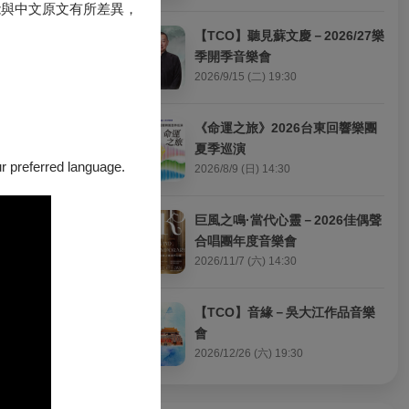
能與中文原文有所差異，
買，購買前請先註冊
【TCO】聽見蘇文慶－2026/27樂
季開季音樂會
2026/9/15 (二) 19:30
展現場無法劃位。
《命運之旅》2026台東回響樂團
夏季巡演
分銷點及超商無販
our preferred language.
2026/8/9 (日) 14:30
展現場無法劃位
。
巨風之鳴·當代心靈－2026佳偶聲
合唱團年度音樂會
2026/11/7 (六) 14:30
【TCO】音緣－吳大江作品音樂
場服務台辦理
。
會
2026/12/26 (六) 19:30