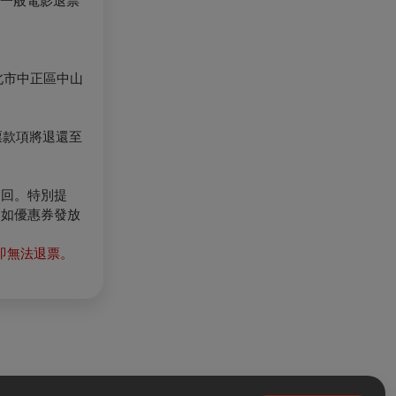
8起，一般電影退票
北市中正區中山
票款項將退還至
退回。特別提
（如優惠券發放
時即無法退票。