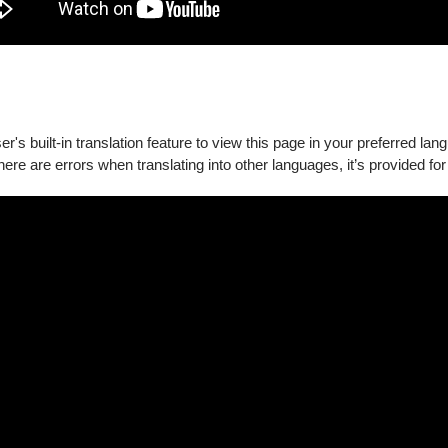
擁抱大眾；尤以參與高雄春天藝術節系列草地音樂會、名家音樂會
中心──衛武營國家藝術文化中心啟用及開幕系列多場節目，精湛演出
京、日本及香港演出，跨越城市與國界，逐步以國際性樂團為目標
g pride as the music ambassador of Kaohsiung City, has collabor
g Josep CARRERAS, Hayley WESTENRA, Rudolf BUCHBINDER, Vadim R
's built-in translation feature to view this page in your preferred lan
trives to pursue music excellence while establishing its branding
there are errors when translating into other languages, it’s provided for
ands its repertoire by visiting different venues and space, and produc
ding up an unexplored arts population. KSO is in particular known for i
ding the open-air Grassland Concerts, the Amadeus Baby Concerts and 
rious opening programs of National Kaohsiung Center for the Arts - 
ed KSO great acclaim.
he world, including the United States, Macau, Nanjing, Shanghai, Qing
lly-acclaimed applause. Crossing national and continental borders, t
l first-class orchestra.
。