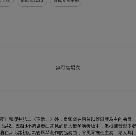
普卡娜
衛武營2023
管風琴音樂節
無可售場次
夜》和櫻井弘二
《不散。》
外，重頭戲在兩首以管風琴為主的曲目上
品42。巴赫d小調協奏曲常見的是大鍵琴演奏版本，但根據音樂學
居在萊比錫初期為管風琴創作的協奏曲，管風琴擔任主奏，給人耳