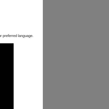
 the first
位。1996年
al）駐節指揮；
，並在2006
our preferred language.
9月獲頒第18屆
 from the
IEN joined the
sident
 Philharmonic);
mposers,
in Chinese
Orchestra. In
10年，朱宏昌先
品牌。除堅守古