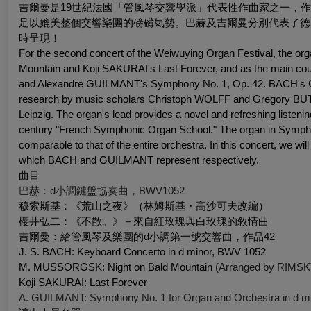
吉爾曼是19世紀法國「管風琴交響學派」代表性作曲家之一，
足以媲美整個交響樂團的磅礴氣勢。巴赫及吉爾曼分別代表了德
時呈現！
For the second concert of the Weiwuying Organ Festival, the 
Mountain
and Koji SAKURAI's
Last Forever
, and as the main c
and Alexandre GUILMANT's Symphony No. 1, Op. 42. BACH's Conc
research by music scholars Christoph WOLFF and Gregory BUTLER
Leipzig. The organ's lead provides a novel and refreshing liste
century "French Symphonic Organ School." The organ in Symph
comparable to that of the entire orchestra. In this concert, we 
which BACH and GUILMANT represent respectively.
曲目
巴赫：d小調鍵盤協奏曲，BWV1052
穆索斯基：《荒山之夜》（林姆斯基・高沙可夫改編）
櫻井弘二：《不散。》－來自紅玫瑰與白玫瑰的敘情曲
吉爾曼：給管風琴及樂團的d小調第一號交響曲，作品42
J. S. BACH: Keyboard Concerto in d minor, BWV 1052
M. MUSSORGSK:
Night on Bald Mountain
(Arranged by RIM
Koji SAKURAI:
Last Forever
A. GUILMANT: Symphony No. 1 for Organ and Orchestra in d mi