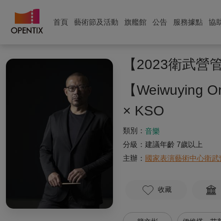
首頁
藝術節及活動
旗艦館
公告
服務據點
協
【2023衛武
【Weiwuying Org
× KSO
類別：
音樂
分級：
建議年齡 7歲以上
主辦：
國家表演藝術中心衛武
收藏