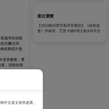
最近瀏覽
【2023衛武營管風琴音樂節】《經典盛
會》伊維塔．艾普卡娜X簡文彬X高市交
斯管風琴的領銜
作的沃爾夫岡．
柏林經典唱片發
年度音樂會」獎
奏家」頭銜的第
 organist of the
Triptychon und
ANN’s ARCHE
rst solo album
sic Award”, the
能與中文原文有所差異，
pointed cultural