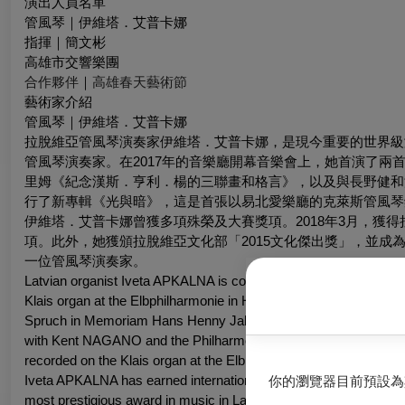
演出人員名單
管風琴｜伊維塔．艾普卡娜
指揮｜簡文彬
高雄市交響樂團
合作夥伴
｜
高雄春天藝術節
藝術家介紹
管風琴｜伊維塔．艾普卡娜
拉脫維亞管風琴演奏家伊維塔．艾普卡娜，是現今重要的世界級
管風琴演奏家。在2017年的音樂廳開幕音樂會上，她首演了
里姆《紀念漢斯．亨利．楊的三聯畫和格言》，以及與長野健和
行了新專輯《光與暗》，這是首張以易北愛樂廳的克萊斯管風琴
伊維塔．艾普卡娜曾獲多項殊榮及大賽獎項。2018年3月，獲
項。此外，她獲頒拉脫維亞文化部「2015文化傑出獎」，並成
一位管風琴演奏家。
Latvian organist Iveta APKALNA is considered one of the leading i
Klais organ at the Elbphilharmonie in Hamburg, Germany. The J
Spruch in Memoriam Hans Henny Jahnn with Thomas HENGEL
with Kent NAGANO and the Philharmonic State Orchestra Hamburg
recorded on the Klais organ at the Elbphilharmonie, produced by t
Iveta APKALNA has earned international recognition for honours
你的瀏覽器目前預設為
most prestigious award in music in Latvia, in the categories “Mus