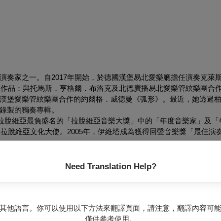
演奏家之一。自2017年開始，於德國漢堡易北愛樂廳擔任演奏克萊
兩首作品：與托馬斯．亨格爾．布洛克及北德廣播易北愛樂管絃樂團合
漢堡愛樂管絃樂團合作的約爾格．威德曼《弧形》。最近，她透過
錄製的獨奏專輯。
得拉脫維亞最負盛名的「拉脫維亞音樂大獎」中的「年度音樂家」及「
為拉脫維亞文化大使。2005年，伊維塔成為獲得回聲音樂獎「最佳演
nstrumentalists in the world. Since 2017 she has served as the titular
anuary 2017 opening offered two world premieres: Wolfgang RIHM’s 
Need Translation Help?
BROCK and the NDR Elbphilharmonie Orchestra and Jörg WIDM
. Most recently, she has released her new CD Light & Dark, the fi
he label Berlin Classics.
 and competitions. In March 2018 she received the “Latvian Grand Mu
其他語言。你可以使用以下方法來翻譯頁面，請注意，翻譯內容可
ician of the Year” and “Concert of the Year”. Furthermore, she was ap
僅供參考使用。