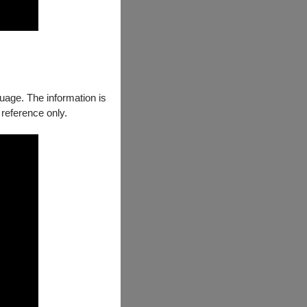
、寶寶音樂會及
受國內樂壇及樂
，堅定向前。
ated with a
EPIN, Shlomo
guage. The information is
 image: in
 reference only.
ing non-
ts featured
the full Opera
Weiwuying, the
dao, Suzhou,
he Kaohsiung