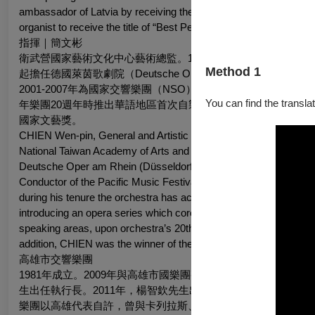
ambassador of Latvia by receiving the “Excellence Award in Cult
organist to receive the title of “Best Performing Artist” award at
指揮｜簡文彬
衛武營國家藝術文化中心藝術總監。1967年生，國立藝專（今
Method 1
起擔任德國萊茵歌劇院（Deutsche Oper am Rhein）駐院指揮長達
2001-2007年為國家交響樂團（NSO）音樂總監，在其任內
You can find the translat
年樂團20週年時推出華語地區首次自製之華格納《尼貝龍指環》四部
國家文藝獎。
CHIEN Wen-pin, General and Artistic Director of the National Ka
National Taiwan Academy of Arts and awarded a Master’s degree 
Deutsche Oper am Rhein (Düsseldorf/Duisburg, Germany) in 199
Conductor of the Pacific Music Festival (Sapporo, Japan). 2001
during his tenure the orchestra has achieved several milestone
introducing an opera series which coroneted with the first pro
speaking areas, upon orchestra’s 20th anniversary in 2006. 201
addition, CHIEN was the winner of the National Award for Arts in
高雄市交響樂團
1981年成立。2009年與高雄市國樂團整併為「財團法人高雄
生出任執行長。2011年，楊智欽先生出任駐團指揮。現任董事
樂團以高雄代表自許，曾與卡列拉斯、海莉、布赫賓德、列賓、