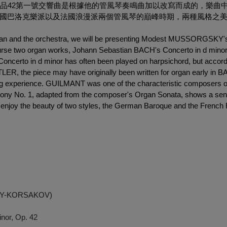
作品42第一號交響曲是根據他的管風琴奏鳴曲加以改寫而成的，樂曲
國巴洛克樂派以及法國浪漫派兩個管風琴的巔峰時期，兩種風格之
organ and the orchestra, we will be presenting Modest MUSSORGSKY
ourse two organ works, Johann Sebastian BACH's Concerto in d mino
erto in d minor has often been played on harpsichord, but accord
, the piece may have originally been written for organ early in BA
ning experience. GUILMANT was one of the characteristic composers of
ony No. 1, adapted from the composer's Organ Sonata, shows a sen
will enjoy the beauty of two styles, the German Baroque and the French
SKY-KORSAKOV)
nor, Op. 42