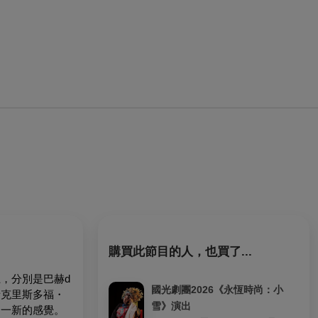
購買此節目的人，也買了...
，分別是巴赫d
國光劇團2026《永恆時尚：小
者克里斯多福・
雪》演出
目一新的感覺。