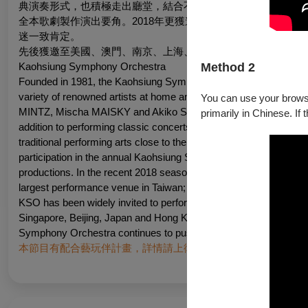
典演奏形式，也積極走出廳堂，結合不同場域、型態的表演藝術
全本歌劇製作演出要角。2018年更獲邀參與臺灣最大表演藝術
迷一致肯定。
先後獲邀至美國、澳門、南京、上海、青島、蘇州、新加坡、北
Method 2
Kaohsiung Symphony Orchestra
Founded in 1981, the Kaohsiung Symphony Orchestra（KSO）takin
variety of renowned artists at home and abroad, includin
You can use your browser
MINTZ, Mischa MAISKY and Akiko SUWANAI, to name a few. KSO s
primarily in Chinese. If 
addition to performing classic concerts in concert halls, KSO exp
traditional performing arts close to the audiences, as well as buil
participation in the annual Kaohsiung Spring Art Festival, inclu
productions. In the recent 2018 season, KSO has appeared in va
largest performance venue in Taiwan; the performances all earn
KSO has been widely invited to perform in different regions of t
Singapore, Beijing, Japan and Hong Kong, receiving internationa
Symphony Orchestra continues to push forward as an internationa
本節目有配合藝玩伴計畫，詳情請上衛武營官網藝玩伴頁面查詢