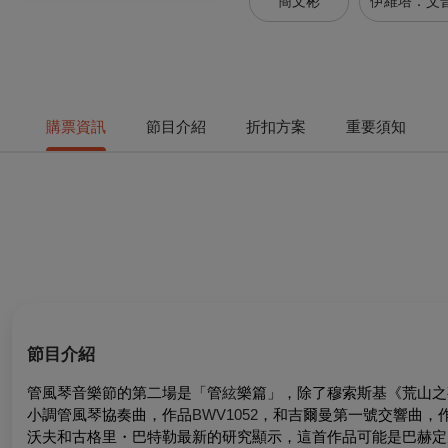
簡文彬
伊維塔．艾
購票資訊
節目介紹
折扣方案
重要須知
節目介紹
管風琴音樂節的第二場是「管
絃
樂篇」，除了穆索斯基《荒山之
小調管風琴協奏曲，作品
BWV1052
，和吉爾曼第一號交響曲，作
沃夫和古格里・巴特勒最新的研究顯示，這首作品可能是巴赫定