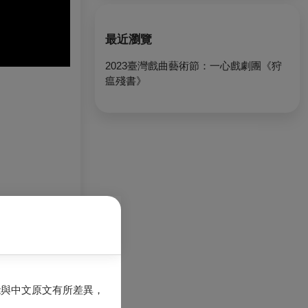
最近瀏覽
2023臺灣戲曲藝術節：一心戲劇團《狩
瘟殘書》
周仁的軌跡，憑
能與中文原文有所差異，