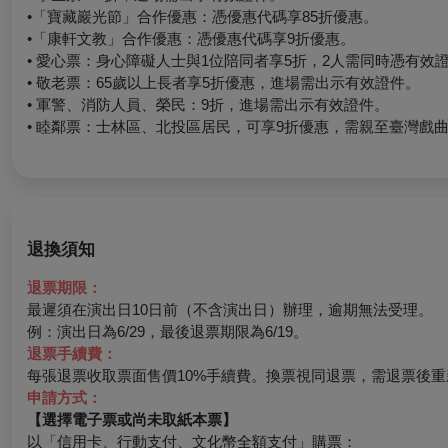
•「寶藏巖光節」合作優惠：憑優惠代碼享85折優惠。
•「康軒文教」合作優惠：憑優惠代碼享9折優惠。
• 愛心票：身心障礙人士與1位陪同者享5折，2人需同時憑有效
• 敬老票：65歲以上長者享5折優惠，進場需出示有效證件。
• 軍警、消防人員、榮民：9折，進場需出示有效證件。
• 睦鄰票：士林區、北投區居民，可享9折優惠，需親至臺灣戲
退換須知
退票期限：
最遲須在演出日10日前（不含演出日）辦理，逾期無法受理。
例：演出日為6/29，最後退票期限為6/19。
退票手續費：
每張退票收取票面售價10%手續費。換票視同退票，需退票後重
申請方式：
【選擇電子票或尚未取紙本票】
以「信用卡、行動支付、文化幣全額支付」購票：