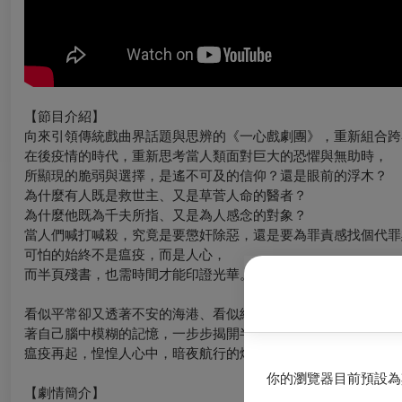
【節目介紹】
向來引領傳統戲曲界話題與思辨的《一心戲劇團》，重新組合跨界
在後疫情的時代，重新思考當人類面對巨大的恐懼與無助時，
所顯現的脆弱與選擇，是遙不可及的信仰？還是眼前的浮木？
為什麼有人既是救世主、又是草菅人命的醫者？
為什麼他既為千夫所指、又是為人感念的對象？
當人們喊打喊殺，究竟是要懲奸除惡，還是要為罪責感找個代罪
可怕的始終不是瘟疫，而是人心，
而半頁殘書，也需時間才能印證光華。
看似平常卻又透著不安的海港、看似純樸卻又含藏祕密的村民，
著自己腦中模糊的記憶，一步步揭開半頁殘書的真相。
瘟疫再起，惶惶人心中，暗夜航行的燈船燃起了烈火，是祈福？
你的瀏覽器目前預設為
【劇情簡介】