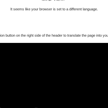
各國的周天懷，帶著義父守義的骨灰回到故鄉陳港村，卻發現與兒
守義的義子，驚訝中帶著些許不自在，似乎在遮掩什麼。
It seems like your browser is set to a different language.
這次回來的目的，並不只是安葬義父那樣的單純。寶惜離開後，天
言，想起父親周仁的慘死，心頭恨意被熊熊點燃，依稀中，周仁的
前的陳港村遇到了一場致命的瘟疫。向來堅守醫者仁心的周仁，為
ion button on the right side of the header to translate the page into y
悄蔓延，再次壟罩了陳港村……。
戲劇團」製作過多部膾炙人口的好戲，屢獲專家學者的好評，被譽為「
表演藝術道路上精益求精，以每年一齣精緻劇作為目標，為傳統戲