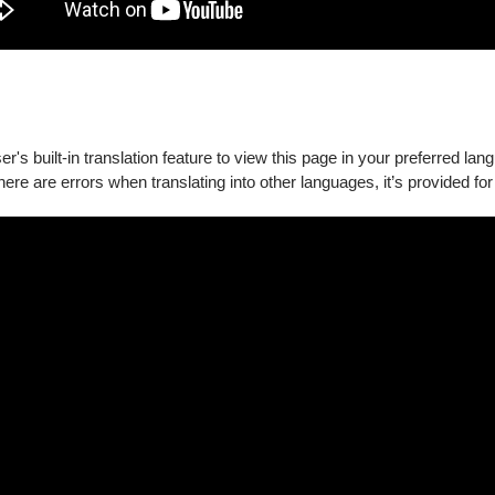
's built-in translation feature to view this page in your preferred lan
there are errors when translating into other languages, it’s provided for