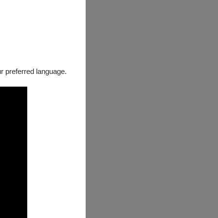
時記憶中的樣貌
懷拿出親生父親
身影似乎來到眼
何拋下愛子、背
our preferred language.
深具導演風格、
曲之永續經營貢