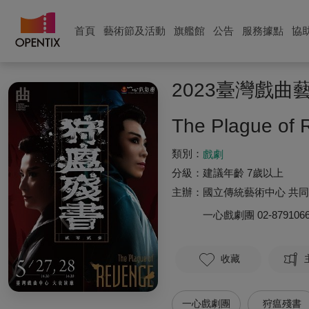
首頁
藝術節及活動
旗艦館
公告
服務據點
協
2023臺灣戲
The Plague of
類別：
戲劇
分級：
建議年齡 7歲以上
主辦：
國立傳統藝術中心 共
一心戲劇團
02-879106
收藏
一心戲劇團
狩瘟殘書