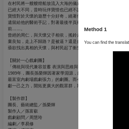
在村民將一艘艘燈船放流入大海的儀式中，身為船醫、周遊南洋
已經大不同，昔時玩伴寶惜也已經不認得自己。眾人聽說天懷是
寶惜對於天懷的遊歷十分好奇，繞著他問東問西，全無察覺天懷
遺留給他的醫術手記，對著最後半頁殘書所寫「領命上王船」遺
前……。
Method 1
曾經的周仁，與天懷父子相依，搖鈴走方濟貧解危，卻在十五年
棄良知，走上不歸路？是被逼？還是自願？
You can find the translat
亟欲找出真相的天懷，與村民起了衝突，卻沒料到當年的瘟疫悄
【關於一心戲劇團】
「傳統與現代兼容並蓄 表演與思維與時俱進」
1989年，團長孫榮輝因著家學淵源，繼承父志創立了「一心
最富室內劇場戲劇張力」的劇團。而今新生代的掌管，將持續在
獻一己之力，開拓更廣大的觀眾群，期許藝術薪火相傳！
【製作群】
團長、藝術總監／孫榮輝
製作人／孫富叡
戲劇顧問／周慧玲
編劇／李易修