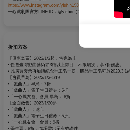
https://www.instagram.com/yishin1989
一心戲劇團官方LINE ID：@yishin（或好友搜尋「一心戲劇團
折扣方案
【優惠套票】2023/1/3起，售完為止
• 任選臺灣戲曲藝術節3檔以上節目，不限場次，享7折優惠。
• 凡購買套票再加贈紀念手工皂一份，贈品手工皂可於2023.3
【會員早鳥】2023/1/3-1/19
•「戲曲人」早鳥：7折
•「戲曲人」電子生日禮券：5折
•「一心戲友會」會員 早鳥： 8折
【全面啟售】2023/1/20起
•「戲曲人」：8折。
•「戲曲人」電子生日禮券：5折。
•「一心戲友會」會員：9折
• 學生票：8折，進場需出示有效證件。