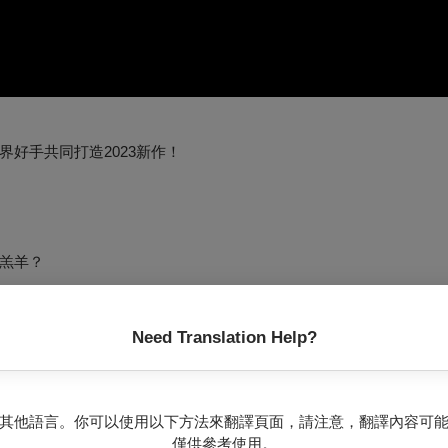
好手共同打造2023新作！
羔羊？
Need Translation Help?
獨自回到陳港村的天懷，望著眼前依稀如夢的場景，循著當年父親
還是毀滅？
其他語言。你可以使用以下方法來翻譯頁面，請注意，翻譯內容可
僅供參考使用。