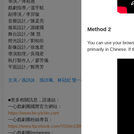
導演／傅裕惠
戲劇指導／溫宇航
副導演／李羿璇
音樂設計／陳孟亮
服裝設計／謝建國
Method 2
舞台設計／陳 慧
燈光設計／劉柏欣
You can use your browser
影像設計／徐逸君
primarily in Chinese. If 
導演助理／吳飛君
執行製作人／廖芳儀
平面設計／鄭秀芳
主演／孫詩詠、孫詩珮、林冠妃 暨一心戲劇團全體演員
■更多相關訊息，請連結：
一心戲劇團國際官方網站：
https://www.tw-yishin.com
一心戲劇團粉絲專頁：
https://www.facebook.com/YiShin1989
一心戲劇團Instagram：