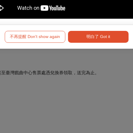
」）
不再提醒 Don't show again
明白了 Got it
.1起至臺灣戲曲中心售票處憑兌換券領取，送完為止。