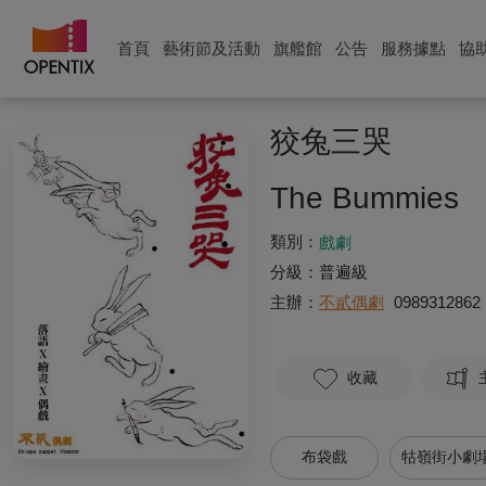
首頁
藝術節及活動
旗艦館
公告
服務據點
協
狡兔三哭
The Bummies
類別：
戲劇
分級：
普遍級
主辦：
不貳偶劇
0989312862
收藏
布袋戲
牯嶺街小劇