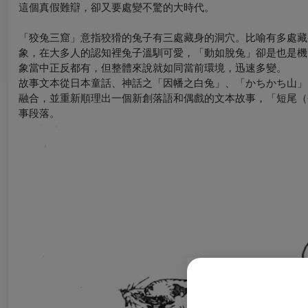
這個真假難辯，卻又要處變不驚的大時代。
「狡兔三窟」意指狡猾的兔子有三處藏身的洞穴。比喻有多處藏
象，在大多人的認知裡兔子溫馴可愛，「動如脫兔」卻是也是機
象當中正反都有，但整體來說就如同當前環境，迅速多變。
故事文本從日本童話、神話之「因幡之白兔」、「かちかち山」
融合，並重新順理出一個新創落語和偶戲的文本故事，「短尾（
事段落。