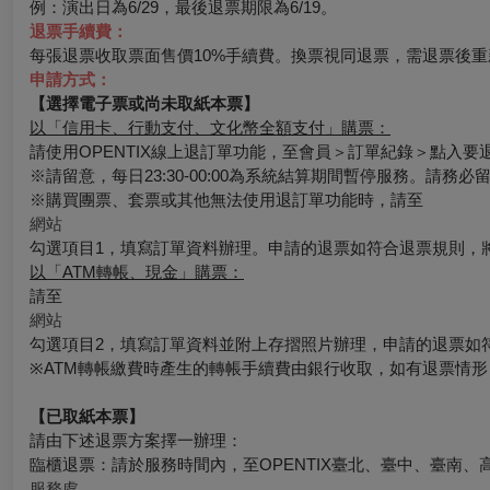
例：演出日為6/29，最後退票期限為6/19。
退票手續費：
每張退票收取票面售價10%手續費。換票視同退票，需退票後重
申請方式：
【選擇電子票或尚未取紙本票】
以「信用卡、行動支付、文化幣全額支付」購票：
請使用OPENTIX線上退訂單功能，至會員＞訂單紀錄＞點入
※請留意，每日23:30-00:00為系統結算期間暫停服務。請務
※購買團票、套票或其他無法使用退訂單功能時，請至
網站
勾選項目1，填寫訂單資料辦理。申請的退票如符合退票規則，
以「ATM轉帳、現金」購票：
請至
網站
勾選項目2，填寫訂單資料並附上存摺照片辦理，申請的退票如
※ATM轉帳繳費時產生的轉帳手續費由銀行收取，如有退票情
【已取紙本票】
請由下述退票方案擇一辦理：
臨櫃退票：請於服務時間內，至OPENTIX臺北、臺中、臺南、
服務處