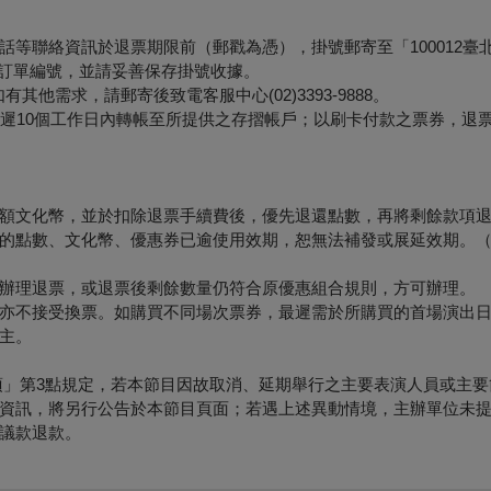
等聯絡資訊於退票期限前（郵戳為憑），掛號郵寄至「100012臺
票面之訂單編號，並請妥善保存掛號收據。
他需求，請郵寄後致電客服中心(02)3393-9888。
最遲10個工作日內轉帳至所提供之存摺帳戶；以刷卡付款之票券，退
額文化幣，並於扣除退票手續費後，優先退還點數，再將剩餘款項
的點數、文化幣、優惠券已逾使用效期，恕無法補發或展延效期。
辦理退票，或退票後剩餘數量仍符合原優惠組合規則，方可辦理。
亦不接受換票。如購買不同場次票券，最遲需於所購買的首場演出日
主。
項」第3點規定，若本節目因故取消、延期舉行之主要表演人員或主要
資訊，將另行公告於本節目頁面；若遇上述異動情境，主辦單位未
議款退款。