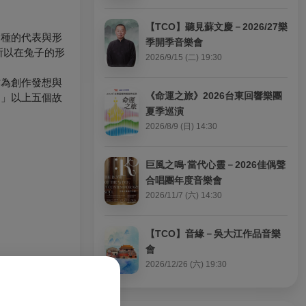
【TCO】聽見蘇文慶－2026/27樂
多種的代表與形
季開季音樂會
所以在兔子的形
2026/9/15 (二) 19:30
作為創作發想與
《命運之旅》2026台東回響樂團
間」以上五個故
夏季巡演
2026/8/9 (日) 14:30
巨風之鳴·當代心靈－2026佳偶聲
合唱團年度音樂會
2026/11/7 (六) 14:30
【TCO】音緣－吳大江作品音樂
會
2026/12/26 (六) 19:30