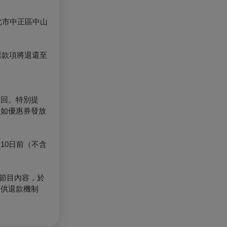
北市中正區中山
票款項將退還至
退回。特別提
（如優惠券發放
10日前（不含
節目內容，於
提供退款機制