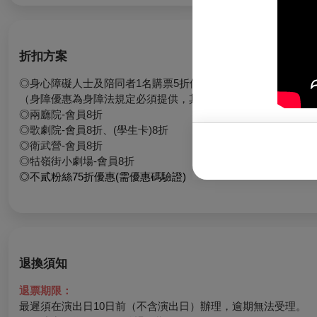
折扣方案
◎身心障礙人士及陪同者1名購票5折優待，入場時應出示身心
（身障優惠為身障法規定必須提供，其餘請依各主辦單位之需求
◎兩廳院-會員8折
◎歌劇院-會員8折、(學生卡)8折
◎衛武營-會員8折
◎牯嶺街小劇場-會員8折
◎不貳粉絲75折優惠(需優惠碼驗證)
退換須知
退票期限：
最遲須在演出日10日前（不含演出日）辦理，逾期無法受理。