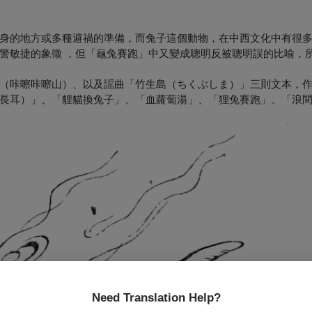
身的地方或多種避禍的準備，而兔子這個動物，在中西文化中有很
警敏捷的象徵 ，但「龜兔賽跑」中又變成聰明反被聰明誤的比喻，
（咔嚓咔嚓山）、以及謡曲「竹生島（ちくぶしま）」三則文本，
長耳）」、「貍貓換兔子」、「血蘿蔔湯」、「狸兔賽跑」、「浪
Need Translation Help?