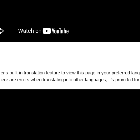
's built-in translation feature to view this page in your preferred lan
there are errors when translating into other languages, it’s provided for