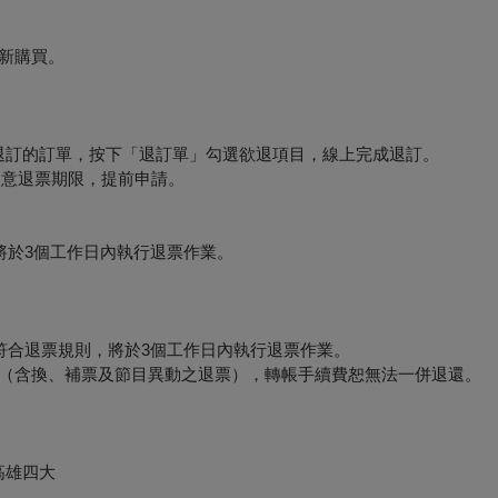
新購買。
要退訂的訂單，按下「退訂單」勾選欲退項目，線上完成退訂。
必留意退票期限，提前申請。
將於3個工作日內執行退票作業。
符合退票規則，將於3個工作日內執行退票作業。
形（含換、補票及節目異動之退票），轉帳手續費恕無法一併退還。
高雄四大