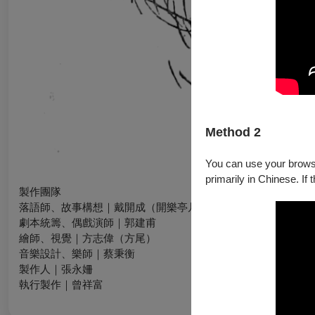
Method 2
You can use your browser
primarily in Chinese. If 
製作團隊
落語師、故事構想｜戴開成（開樂亭凡笑）
劇本統籌、偶戲演師｜郭建甫
繪師、視覺｜方志偉（方尾）
音樂設計、樂師｜蔡秉衡
製作人｜張永姍
執行製作｜曾祥富