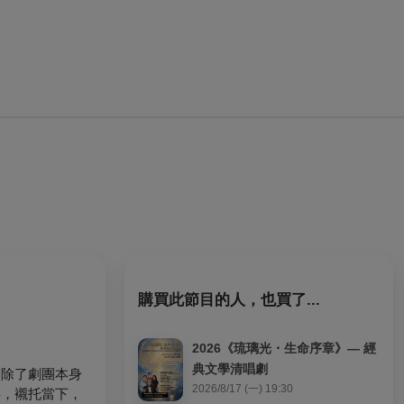
購買此節目的人，也買了...
2026《琉璃光・生命序章》— 經
典文學清唱劇
，除了劇團本身
2026/8/17 (一) 19:30
事，襯托當下，