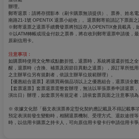
辦理。
郵寄退票：請將存摺影本（刷卡購票無須提供）、票券、姓名電話
南路21-1號 OPENTIX 退票小組收」。退票郵寄前請記下
※郵寄退票之退票手續費發票將預設存入OPENTIX會員載具，如有其
※以ATM轉帳或現金付款之票券，將在收到郵寄退票申請後，
原刷信用卡。
注意事項：
如購票時使用文化幣或點數折抵，退票時，系統將退還折抵之全
醒，退票時（含換、補票及因節目異動之退票），原訂單所抵用
之主辦單位另有規劃者，依該主辦單位規範辦理）。
【優惠組合退票】若購買兩個品項以上之優惠組合，退票須全數
【套票退票】套票退票需整套辦理，無法以單張票券申請退票，
演出日）辦理，如套票另有規定者，請依套票頁面之注意事項為
※ 依據文化部「藝文表演票券定型化契約應記載及不得記載事
預定表演前發生變動時，相關退票機制、受理方式、退款途徑等
時，以信用卡購票之持卡人，可向原信用卡發卡行申請信用卡爭