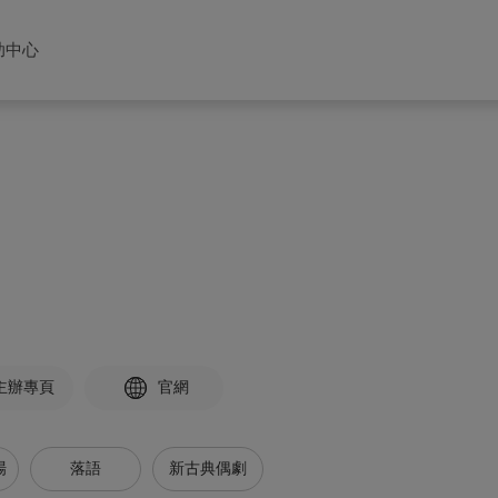
助中心
主辦專頁
官網
場
落語
新古典偶劇