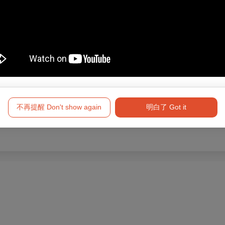
障礙手冊，陪同者與身障者需同時入場
填寫）
不再提醒 Don't show again
明白了 Got it