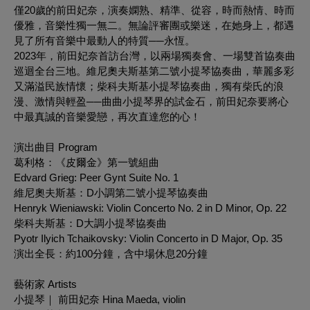
僅20歲的前田妃奈，演奏嫻熟、精準、從容，時而熱情、時而
優雅，音樂性獨一無二。無論評審團或樂迷，在她身上，都遇
見了所有音樂中最動人的特質──永恆。
2023年，前田妃奈首訪台灣，以兩場獨奏會、一場雙首協奏曲
巡迴全台三地。維尼奧夫斯基第二號小提琴協奏曲，華麗多彩
又滿溢民族情懷；柴科夫斯基小提琴協奏曲，獨有柴氏的浪
漫、激情與輕盈──曲曲小提琴界的試金石，前田妃奈要將心
中最真誠的音樂愛戀，再次直達您的心！
演出曲目 Program
葛利格：《皮爾金》第一號組曲
Edvard Grieg: Peer Gynt Suite No. 1
維尼奧夫斯基：D小調第二號小提琴協奏曲
Henryk Wieniawski: Violin Concerto No. 2 in D Minor, Op. 22
柴科夫斯基：D大調小提琴協奏曲
Pyotr Ilyich Tchaikovsky: Violin Concerto in D Major, Op. 35
演出全長：約100分鐘，含中場休息20分鐘
藝術家 Artists
小提琴｜ 前田妃奈 Hina Maeda, violin