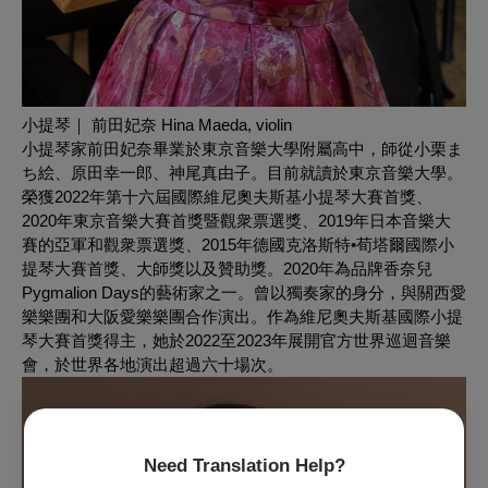
小提琴｜ 前田妃奈 Hina Maeda, violin
小提琴家前田妃奈畢業於東京音樂大學附屬高中，師從小栗ま
ち絵、原田幸一郎、神尾真由子。目前就讀於東京音樂大學。
榮獲2022年第十六屆國際維尼奧夫斯基小提琴大賽首獎、
2020年東京音樂大賽首獎暨觀衆票選獎、2019年日本音樂大
賽的亞軍和觀衆票選獎、2015年德國克洛斯特•荀塔爾國際小
提琴大賽首獎、大師獎以及贊助獎。2020年為品牌香奈兒
Pygmalion Days的藝術家之一。曾以獨奏家的身分，與關西愛
樂樂團和大阪愛樂樂團合作演出。作為維尼奧夫斯基國際小提
琴大賽首獎得主，她於2022至2023年展開官方世界巡迴音樂
會，於世界各地演出超過六十場次。
Need Translation Help?