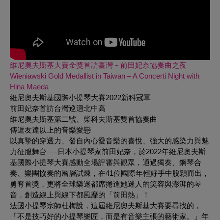
維尼奧夫斯基大賽金獎首訪臺灣－前田妃奈協奏曲之夜
Wieniawski Gold Medallist in Taiwan – A Concerti Night with
Hina Maeda
維尼奧夫斯基國際小提琴大賽2022新科冠軍
前田妃奈首訪台灣巡迴北中高
維尼奧夫斯基第二號、柴科夫斯基雙首協奏曲
傳遞友達以上的音樂愛戀
以真摯的穿透力、發自內心愛音樂的喜悅、強大的感染力與魅
力征服舞台──日本小提琴家前田妃奈，於2022年維尼奧夫斯
基國際小提琴大賽感動全場評審與觀眾，通過獨奏、鋼琴合
奏、樂團協奏的層層試煉，在41位國際年輕好手中脫穎而出，
勇奪首獎，更將全球樂迷都席捲進她迷人的笑容與澎湃的琴
音，創造線上與線下都風靡的「前田熱」！
法國小提琴宗師杜梅說，這屆維尼奧夫斯基大賽要尋找的，
「不是技巧好的小提琴樂匠，而是有音樂主張的藝術家。」年