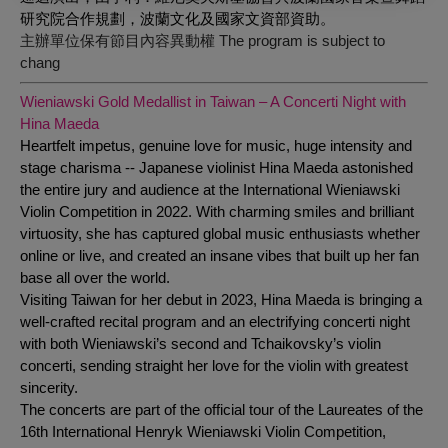
研究院合作規劃，波蘭文化及國家文資部資助。
主辦單位保有節目內容異動權 The program is subject to
chang
Wieniawski Gold Medallist in Taiwan – A Concerti Night with
Hina Maeda
Heartfelt impetus, genuine love for music, huge intensity and
stage charisma -- Japanese violinist Hina Maeda astonished
the entire jury and audience at the International Wieniawski
Violin Competition in 2022. With charming smiles and brilliant
virtuosity, she has captured global music enthusiasts whether
online or live, and created an insane vibes that built up her fan
base all over the world.
Visiting Taiwan for her debut in 2023, Hina Maeda is bringing a
well-crafted recital program and an electrifying concerti night
with both Wieniawski’s second and Tchaikovsky’s violin
concerti, sending straight her love for the violin with greatest
sincerity.
The concerts are part of the official tour of the Laureates of the
16th International Henryk Wieniawski Violin Competition,