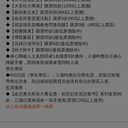
◆【大安社大學員】購票85折(1200以上票價)
◆
【藝術家之友】購票85折(800以上
票價
)
◆
【維尼所愛票選活動】購票9折(800以上
票價
)
◆【班諾德長笛獨奏會問卷回饋】購票9折（800以上票區）
◆【校園推廣】購票85折(最低票價除外)
◆【博凱樂器】購票85折(最低票價除外)
◆【
高雄日僑學校
】購票8折(最低票價除外)
◆【
師大附中
】購票8折(最低票價除外)
◆身心障礙人士及陪同者1名購票5折優待，入場時應出示身心
障礙手冊，陪同者與身障者需同時入場
學生專區
◆
600元區（學生專區），入場時應出示學生證，若當日無攜
帶學生證者，則須補差額購買其他現有座位的票區入座。
套票優惠
◆
【
維尼奧夫斯基大賽金獎－前田妃奈首訪臺灣】系列套票85
折，三場任選兩場各一張享優惠
(票價1200以上適用)
以上各項優惠請擇一使用