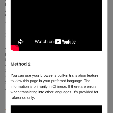
國立台灣師範大學音樂系指揮碩士
生於高雄市。1997年獲中奧學術交流獎學金赴國立維也納音樂
暨表演藝術大學專研樂團指揮，師事與阿巴多、楊頌斯同為師
兄弟的Uros Lajovic。2003年於國際維也納音樂大師班
（Wiener Musikseminar）所舉辦的音樂會比賽中榮獲優勝。
現任長榮交響樂團駐團指揮及台大交響樂團指揮，指揮足跡踏
遍台灣、大陸、日本、美國、歐洲等地，合作過的音樂家有鋼
琴家瓦洛金、伽佛利佑克、陳必先、葉綠娜、魏樂富、葉孟
儒、嚴俊傑、林冠廷、橫山幸雄、陳世偉、陳瑞斌、范姜毅、
陳冠宇、胡志龍、廖皎含、陳偉茵，長笛家蓋瑞．夏克、艾
咪．波特、文生．盧卡、妮伯克奈赫特、蘇菲．雪赫、上野星
Method 2
矢、胡志瑋、羅娜．麥姬、安德烈．奧立瓦、許凱翔、安德
石、江淑君、林薏蕙、黃貞瑛、馬曉珮、張翠琳、藍郁仙、林
You can use your browser's built-in translation feature
于斐、林仁斌、潘宗賢，小提琴家蘇顯達、林品任、張景婷，
to view this page in your preferred language. The
大提琴家何美恩、張正傑等，單簧管演奏家陳威稜等人。其指
information is primarily in Chinese. If there are errors
揮風格自然感人，深受聽眾喜愛。
when translating into other languages, it’s provided for
reference only.
【
維尼奧夫斯基大賽金獎前田妃奈首訪臺灣】系列節目
台中場2/20 (一) 19:30前田妃奈小提琴獨奏會
(
售票連結