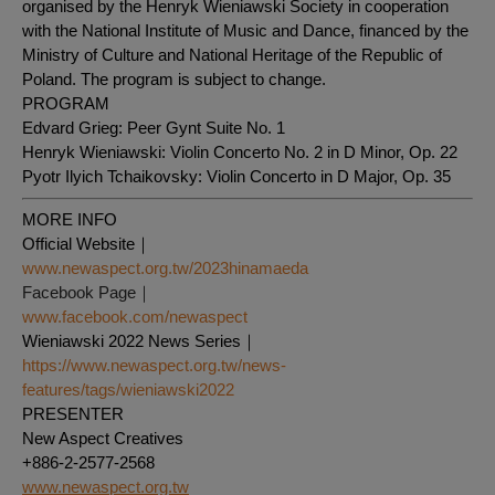
organised by the Henryk Wieniawski Society in cooperation
with the National Institute of Music and Dance, financed by the
Ministry of Culture and National Heritage of the Republic of
Poland. The program is subject to change.
PROGRAM
Edvard Grieg: Peer Gynt Suite No. 1
Henryk Wieniawski: Violin Concerto No. 2 in D Minor, Op. 22
Pyotr Ilyich Tchaikovsky: Violin Concerto in D Major, Op. 35
MORE INFO
Official Website｜
www.newaspect.org.tw/2023hinamaeda
Facebook Page｜
www.facebook.com/newaspect
Wieniawski 2022 News Series｜
https://www.newaspect.org.tw/news-
features/tags/wieniawski2022
PRESENTER
New Aspect Creatives
+886-2-2577-2568
www.newaspect.org.tw