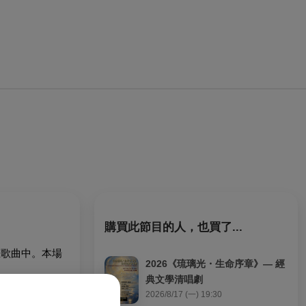
購買此節目的人，也買了...
在歌曲中。本場
2026《琉璃光・生命序章》— 經
典文學清唱劇
情時代，藉由合
2026/8/17 (一) 19:30