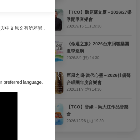
l.)」，以及千原英
【TCO】聽見蘇文慶－2026/27樂
季開季音樂會
暖的歌詞，獻給
2026/9/15 (二) 19:30
能與中文原文有所差異，
《命運之旅》2026台東回響樂團
走出寒冬，即使
夏季巡演
份愛，所寫下無
2026/8/9 (日) 14:30
巨風之鳴·當代心靈－2026佳偶聲
our preferred language.
合唱團年度音樂會
2026/11/7 (六) 14:30
【TCO】音緣－吳大江作品音樂
會
2026/12/26 (六) 19:30