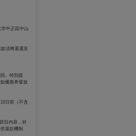
北市中正區中山
票款項將退還至
退回。特別提
（如優惠券發放
10日前（不含
節目內容，於
提供退款機制