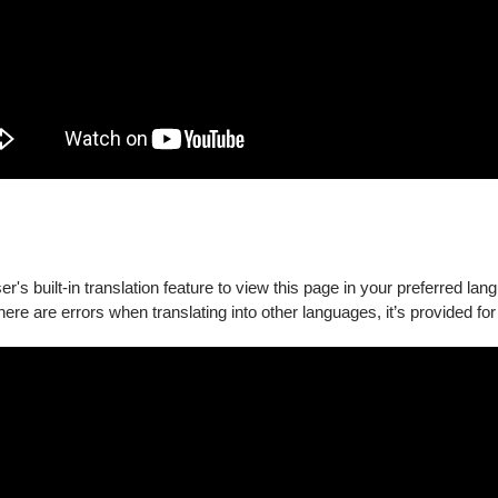
障礙手冊，陪同者與身障者需同時入場
心(02)3393-9888（每日09:00-20:00），或於服務時間至OP
's built-in translation feature to view this page in your preferred lan
there are errors when translating into other languages, it’s provided for