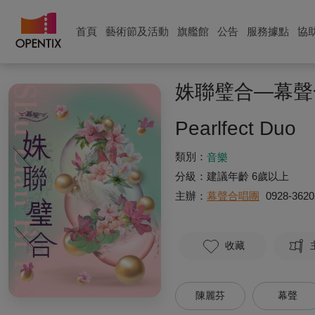
首頁
藝術節及活動
旗艦館
公告
服務據點
協
姝聯璧合—幕聲
Pearlfect Duo
類別：
音樂
分級：
建議年齡 6歲以上
主辦：
幕聲合唱團
0928-3620
收藏
陳麗芬
幕聲