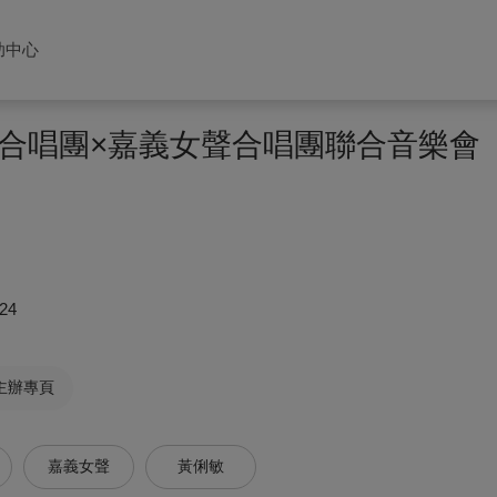
助中心
合唱團×嘉義女聲合唱團聯合音樂會
24
主辦專頁
嘉義女聲
黃俐敏