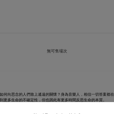
無可售場次
如何向思念的人們致上遙遠的關懷？身為音樂人，相信一切答案都
到更多生命的不確定性，但也因此有更多時間反思生命的本質。
動更多嘉義地區民眾體驗合唱之美，感受旋律與歌詞；期許在這後疫