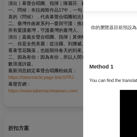
演出｜幕聲合唱團、指揮｜陳麗芬、鋼琴｜宋婉鈺
一、問候：布拉姆斯作品17中，一句「我，可愛和藹的女士，問候你一千次。(Viel 
喜的《問候》，代表幕聲合唱團初次與南部聽眾見面的喜悅心情
二、臺灣作曲家系列—愛與守護：推廣演唱國人作品，本場將推
你的瀏覽器目前預設為
所有愛護臺灣，守護臺灣的臺灣人。
演出｜嘉義女聲合唱團、指揮｜黃俐敏、鋼琴｜張頌吟
一、你是全然美麗：從法國、到挪威、英國、日本，不同語言代
看著雪花飄落，也能期待春天的到來。
二、因為有你：因為有你，所以人間有情。嘉義女聲合唱團以中
數浪漫詩篇。
Method 1
最新消息鎖定幕聲合唱團粉絲頁：
https://tabernacle.page.link/1PRJ
You can find the translat
幕聲官網：
https://www.tabernacletaiwan.com/
折扣方案