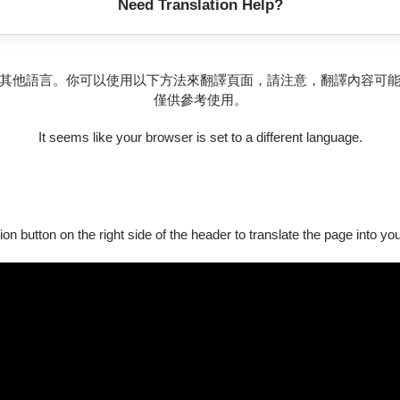
Need Translation Help?
schöne, hohe Fraue, Grüß ich dich tausendma
，並以德文、日文活潑有朝氣的曲目，展現幕聲獨特的聲音特色。
出臺灣作曲家劉聖賢、李豐旭、盧易之的作品，優美的旋律搭配溫
其他語言。你可以使用以下方法來翻譯頁面，請注意，翻譯內容可
僅供參考使用。
表不空的空間，卻有著相同頌讚，感謝神的保守，讓我們得以逐漸
It seems like your browser is set to a different language.
文、閩南語、客語、原住民語，詮釋不同時空相遇的人們，因著這
ion button on the right side of the header to translate the page into y