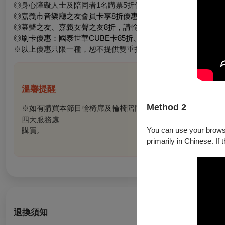
◎身心障礙人士及陪同者1名購票5折優待，入場時應出示身心
◎嘉義市音樂廳之友會員卡享8折優惠
◎幕聲之友、嘉義女聲之友8折，請輸入優惠代碼
◎刷卡優惠：國泰世華CUBE卡85折、國泰世華信用卡9折
※以上優惠只限一種，恕不提供雙重折扣。
溫馨提醒
Method 2
※如有購買本節目輪椅席及輪椅陪同席需求，可先電洽OPENTIX客服中
四大服務處
You can use your browser
購買。
primarily in Chinese. If 
退換須知