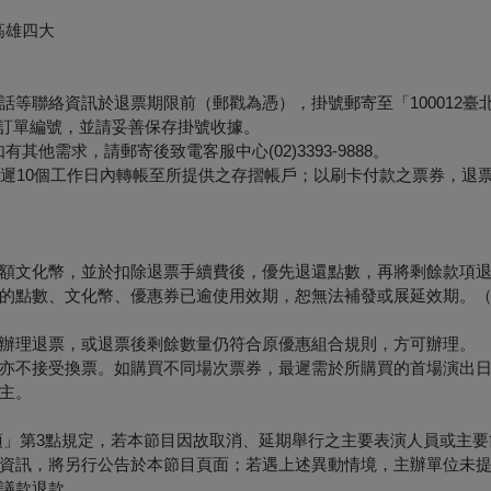
高雄四大
等聯絡資訊於退票期限前（郵戳為憑），掛號郵寄至「100012臺
票面之訂單編號，並請妥善保存掛號收據。
他需求，請郵寄後致電客服中心(02)3393-9888。
最遲10個工作日內轉帳至所提供之存摺帳戶；以刷卡付款之票券，退
額文化幣，並於扣除退票手續費後，優先退還點數，再將剩餘款項
的點數、文化幣、優惠券已逾使用效期，恕無法補發或展延效期。
辦理退票，或退票後剩餘數量仍符合原優惠組合規則，方可辦理。
亦不接受換票。如購買不同場次票券，最遲需於所購買的首場演出日
主。
項」第3點規定，若本節目因故取消、延期舉行之主要表演人員或主要
資訊，將另行公告於本節目頁面；若遇上述異動情境，主辦單位未
議款退款。