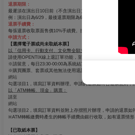
退票期限：
最遲須在演出日10日前（不含演出日）辦理，逾期無法受理。
例：演出日為6/29，最後退票期限為6/19。
退票手續費：
每張退票收取票面售價10%手續費。換票視同退票，需退票後重
申請方式：
【選擇電子票或尚未取紙本票】
以「信用卡、行動支付、文化幣全額支付」購票：
請使用OPENTIX線上退訂單功能，至會員＞訂單紀錄＞點入
※請留意，每日23:30-00:00為系統結算期間暫停服務。請務
※購買團票、套票或其他無法使用退訂單功能時，請至
網站
勾選項目1，填寫訂單資料辦理。申請的退票如符合退票規則，
以「ATM轉帳、現金」購票：
請至
網站
勾選項目2，填寫訂單資料並附上存摺照片辦理，申請的退票如
※ATM轉帳繳費時產生的轉帳手續費由銀行收取，如有退票情
【已取紙本票】