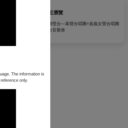
最近瀏覽
姝聯璧合—幕聲合唱團×嘉義女聲合唱團
聯合音樂會
ENTIX
guage. The information is
 reference only.