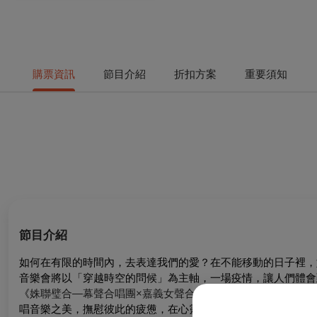
購票資訊
節目介紹
折扣方案
重要須知
節目介紹
如何在有限的時間內，去表達我們的愛？在不能移動的日子裡，
音樂會將以「穿越時空的問候」為主軸，一場疫情，讓人們體會
《
姝聯璧合—幕聲合唱團×嘉義女聲合唱團聯合音樂會
》期待帶
唱音樂之美，撫慰彼此的疲憊，在心靈寄託上產生共鳴。