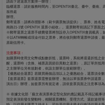
請由下述退票方案擇一辦理：
臨櫃退票：請於服務時間內，至OPENTIX臺北、臺中、臺南、
服務處
辦理。
郵寄退票：請將存摺影本（刷卡購票無須提供）、票券、姓名電話
南路21-1號 OPENTIX 退票小組收」。退票郵寄前請記下
※郵寄退票之退票手續費發票將預設存入OPENTIX會員載具，如有其
※以ATM轉帳或現金付款之票券，將在收到郵寄退票申請後，
原刷信用卡。
注意事項：
如購票時使用文化幣或點數折抵，退票時，系統將退還折抵之全
醒，退票時（含換、補票及因節目異動之退票），原訂單所抵用
之主辦單位另有規劃者，依該主辦單位規範辦理）。
【優惠組合退票】若購買兩個品項以上之優惠組合，退票須全數
【套票退票】套票退票需整套辦理，無法以單張票券申請退票，
演出日）辦理，如套票另有規定者，請依套票頁面之注意事項為
※ 依據文化部「藝文表演票券定型化契約應記載及不得記載事
預定表演前發生變動時，相關退票機制、受理方式、退款途徑等
時，以信用卡購票之持卡人，可向原信用卡發卡行申請信用卡爭