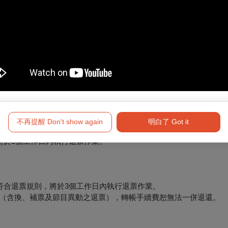
新購買。
要退訂的訂單，按下「退訂單」勾選欲退項目，線上完成退訂。
必留意退票期限，提前申請。
不再提醒 Don't show again
明白了 Got it
將於3個工作日內執行退票作業。
符合退票規則，將於3個工作日內執行退票作業。
形（含換、補票及節目異動之退票），轉帳手續費恕無法一併退還。