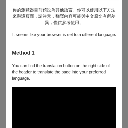
stamina, and her unusual fervor to renovate their old house.
Will A-hao, who longs for the past, be able to convince Mina
你的瀏覽器目前預設為其他語言。你可以使用以下方法
from the future to remain by his side?
來翻譯頁面，請注意，翻譯內容可能與中文原文有所差
異，僅供參考使用。
Total Musical Theatre, in collaboration with Weiwuying
It seems like your browser is set to a different language.
Showtime, has reimagined My Endearing Wife into a unique
fusion of cabaret featuring music, drama, dance, and a
interactions between the Prince of Musicals, ZHOU Ding-wei,
Method 1
and the bel canto singer, JAN Je-jiun. While the audience
relives classic scenes of both conflict and joy, the two lead
You can find the translation button on the right side of
performers will break character to confront heart-wrenching
the header to translate the page into your preferred
dilemmas and explore their on-stage chemistry. They will
language.
openly discuss their perspectives on love, share cherished
moments of union and separation, and delve into themes such
as man vs. technology and relationships at large.
演出人員名單
製作人｜詹喆雅
執行製作｜周子群
原作編劇、導演｜吳抒垠