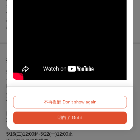
金會「演藝團隊年度獎助專案」團隊。唱歌集演出製作的每部
作品，除了在音樂上力求風格創新、類型的變化與豐富外，更
期望呈現映照出臺灣風情、與社會產生對話、能帶給觀眾能量
與感動的故事。
折扣方案
5/15(一)12:00 - 5/16(二)12:00
小時光戲劇鐵鳥套票搶先購：
同筆訂單購票卡米地喜劇俱樂部《開玩笑的啦》、唱歌集《愛
AI妻》Cabaret、娛人時代《爆笑六人行》，三檔節目各1張，
不限票級。
不再提醒 Don't show again
※套票退票需整套辦理，無法以單張票券申請退票。如購買不
同場次票券，最遲需於首場演出日1日前（不含演出日）辦
明白了 Got it
理；套票恕不接受換票。
5/16(二)12:00起-5/22(一)12:00止