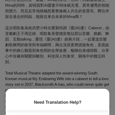
Mina的同時，卻得面對AI愛妻不時休眠充電、異常優秀的智能
與體力、而且反常地積極想要整修兩人共住的老屋等。嚮往停
留在過去的阿鎬，能留住來自未來的Mina嗎？
這次唱歌集為衛武營小時光重製特調《愛(AI)妻》Caberet，由
音樂劇王子周定緯、唱歌集美聲擔當詹喆君以音樂、戲劇、舞
蹈、互動talking，重現《愛(AI)妻》經典片段，一起重溫音樂
劇歌舞間的衝突與幸福瞬間，兩位演員更將跳脫角色，直面故
事中的揪心難題與角色間的化學效應，暢聊自身感情觀，分享
心中珍藏有關愛與離別、科技與人性衝突、關係中的難忘時
刻。
Total Musical Theatre adapted the award-winning South
Korean musical My Endearing Wife into a cabaret to tell a love
story set in 2037. Blacksmith A-hao, who could never quite get
over the pain of losing his beloved wife Mina in an accident,
happens to rebuild her existence with AI technology. Having
fallen in love with Mina again, A-hao finds himself facing a
Need Translation Help?
unique set of challenges in their relationship: her constant need
to hibernate and recharge, her extraordinary intellect and