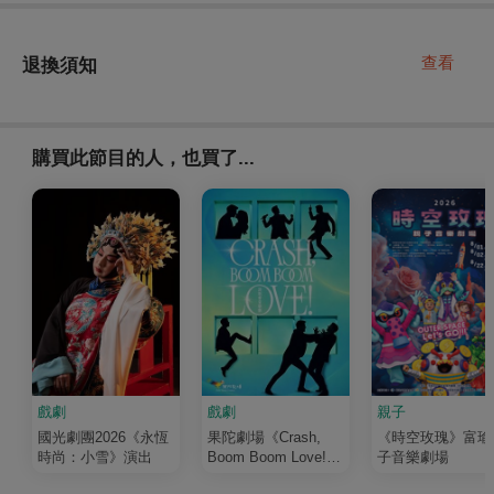
查看
退換須知
購買此節目的人，也買了...
戲劇
戲劇
親子
國光劇團2026《永恆
果陀劇場《Crash,
《時空玫瑰》富瑜
時尚：小雪》演出
Boom Boom Love!》
子音樂劇場
演唱會音樂劇