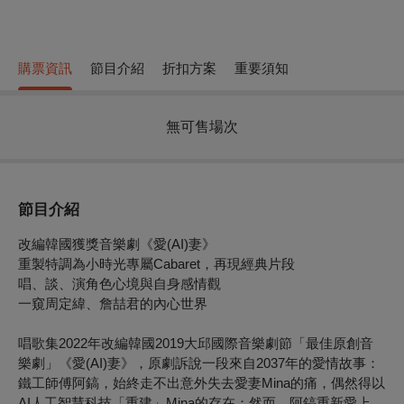
購票資訊
節目介紹
折扣方案
重要須知
無可售場次
節目介紹
改編韓國獲獎音樂劇《愛(AI)妻》
重製特調為小時光專屬Cabaret，再現經典片段
唱、談、演角色心境與自身感情觀
一窺周定緯、詹喆君的內心世界
唱歌集2022年改編韓國2019大邱國際音樂劇節「最佳原創音
樂劇」《愛(AI)妻》，原劇訴說一段來自2037年的愛情故事：
鐵工師傅阿鎬，始終走不出意外失去愛妻Mina的痛，偶然得以
AI人工智慧科技「重建」Mina的存在；然而，阿鎬重新愛上