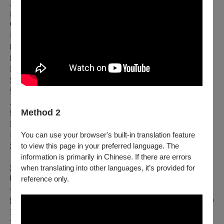
原作作曲、導演｜李應奎
劇本編修｜林孟寰、符沁瑜（宅故事創作）
中文歌詞｜張清彥
導演｜林羣翊
戲劇顧問｜杜思慧
編舞｜黃筱哲
舞台設計｜林仕倫
燈光設計｜邱郁雯
聲音設計｜李志倫
服裝設計｜黃稚揚
Method 2
髮妝設計｜陳俐廷
舞台監督暨舞台技術指導｜王文明
導演助理、音效執行
｜石懷源
You can use your browser's built-in translation feature
演員｜詹喆君、周定緯
to view this page in your preferred language. The
information is primarily in Chinese. If there are errors
演出團隊介紹
when translating into other languages, it’s provided for
唱歌集長期於高雄耕耘音樂劇，自2009年成團起，每年皆推出
reference only.
一部音樂劇作品，至近年票房與口碑兼具的《今晚，我想來
點》、《愛(AI)妻》、《大家都想做音樂劇！》、《我家大姊0
空窗》等作，是一個熱愛、專長、深耕音樂劇的劇團，亦為
2022年高雄市文化局傑出演藝團隊、2023年國家文化藝術基