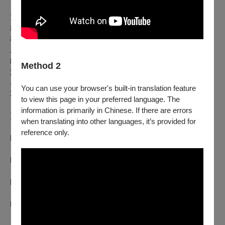
【關於臺灣豫劇團】
豫劇屬梆子劇種，深具北方率真、奔放、豪邁之特色。臺灣豫
劇團立基高雄左營耕耘至今70年，由臺灣豫劇皇后王海玲與開
枝散葉的新生代演員，不斷努力創新，融入臺灣在地人文風情
及藝術涵養，形成獨特的臺灣風格豫劇。每年皆製作年度大
戲，結合現代劇場菁英並廣於跨界合作、教育推廣，足跡履及
Method 2
海內外，成果豐碩。臺灣豫劇團自2014年起，每年持續於秋季
舉行「王海玲經典傳承」公演，至今已10年，期許「以戲代
You can use your browser's built-in translation feature
功」的方式，為本團中青代優秀演員打造成果發表舞台。
to view this page in your preferred language. The
information is primarily in Chinese. If there are errors
更多節目活動資訊請上
when translating into other languages, it’s provided for
「臉書粉絲專頁」
reference only.
https://www.facebook.com/TaiwanBangZi
「官方網站」
https://www.ncfta.gov.tw/bangziopera_73.html
「Youtube」
https://www.youtube.com/@taiwanbangzi1483
「Instagram」
https://www.instagram.com/taiwan_bangzi/