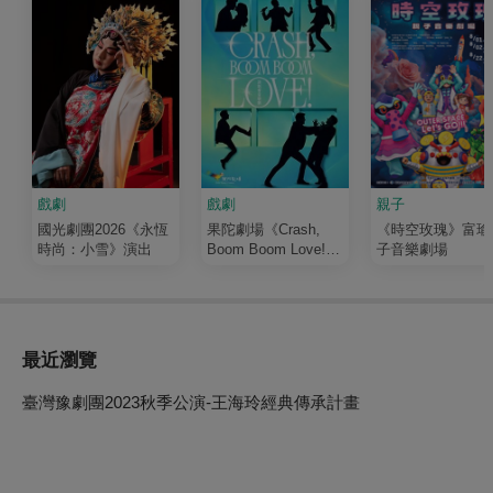
戲劇
戲劇
親子
國光劇團2026《永恆
果陀劇場《Crash,
《時空玫瑰》富瑜
時尚：小雪》演出
Boom Boom Love!》
子音樂劇場
演唱會音樂劇
最近瀏覽
臺灣豫劇團2023秋季公演-王海玲經典傳承計畫