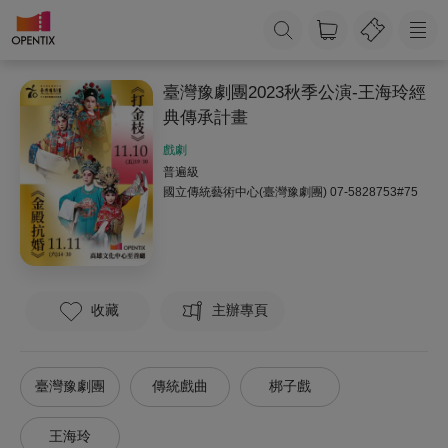
臺灣豫劇團2023秋季公演-王海玲經
典傳承計畫
戲劇
普遍級
國立傳統藝術中心(臺灣豫劇團)
07-5828753#75
收藏
主辦專頁
臺灣豫劇團
傳統戲曲
梆子戲
王海玲