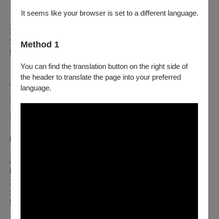
11/11(六)14:30
It seems like your browser is set to a different language.
【主演】
湖陽公主：豫劇辣旦張瑄庭
宋弘：豫劇王子劉建華
Method 1
鄭氏：豫劇小清新劉嘉媫
You can find the translation button on the right side of
【節目介紹】
the header to translate the page into your preferred
公主求愛大進擊 直男拒婚不退讓
language.
皇帝震怒奸佞笑 法場問斬先不要
西漢末年，劉秀滅莽稱帝建立後漢王朝。一日其姐湖陽公主與
大司空宋弘為了釋奴復庶一事爭論著，湖陽公主竟對才貌兼備
的宋弘心生愛慕，寫藏頭詩一表情意卻碰了軟釘子，遂命令皇
后之弟郭況前去說親，不料宋弘已有家室鄭氏，郭況暗自思量
想藉此除了心腹大患，便順水推舟，覆命皇上親事已成。頒旨
賜婚之際，宋弘認為自己已有妻子鄭氏斷然抗旨拒絕賜婚，郭
況便趁勢煽風點火，氣得劉秀要斬首宋弘。
法場上，湖陽公主認出宋弘之妻鄭氏是兩姐弟滅莽時的恩人，
劉秀與湖陽公主知錯，免去郭況官銜，一切才得以落幕。
＝＝＝＝＝＝＝＝＝＝＝＝＝＝