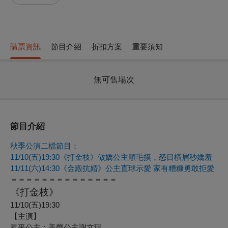
購票資訊
節目介紹
折扣方案
重要須知
無可售場次
節目介紹
秋季公演二檔節目：
11/10(
五)19:30《打金枝》傲嬌公主順毛摸，怒目橫眉秒嬌羞
11/11(
六)14:30《金殿抗婚》公主直球示愛 家有糟糠勇敢拒愛
＝＝＝＝＝＝＝＝＝＝＝＝＝＝
《打金枝》
11/10(五)19:30
【主演】
昇平公主：美聲公主謝文琪