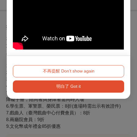
折扣方案
本節目可使用文化幣購票，並享有5折優惠：
於OPENTIX網站或APP全額使用文化幣支付，每場限量20
席，售完為止。
1.七十週年慶價：5折（即日起至2023/09/30止）
不再提醒 Don't show again
2.敬老票：5折（65歲以上長者）
3.團體票：5折（30張以上）
4.「戲曲人」電子生日禮券：5折
明白了 Got it
5.愛心票：身心障礙人士及陪同者1名5折，入場時應出示身心
障礙手冊，陪同者與身障者需同時入場
6.學生票、軍警票、榮民票：8折(進場時需出示有效證件)
7.戲曲人（臺灣戲曲中心付費會員）：8折
8.兩廳院會員：9折
9.文化幣成年禮金85折優惠