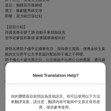
皇后：魅瞳花旦孫紫峮
唐王：豫劇暖男林文瑋
郭曖：員力歐巴張仕勛
【節目介紹】
拜壽喜事全變了調 你動手來我御狀告
皇帝老爹當和事佬 家事國事兩相叫好
唐朝名將郭子儀平定國事有功，深得唐王賞識，便將金枝玉葉
般的女兒昇平公主李君蕊許配給郭子儀之子郭曖。
郭子儀七十歲大壽之日，公主藉故不出席公公的壽宴，遭兄嫂
嘲笑「怕老婆」的郭曖氣憤難耐，與公主大吵一架，還動手打
了她。公主可嚥不下這口氣，回娘家與父親唐王告狀，唐王深
Need Translation Help?
知公主心性，便反其道而行，揚言要好好「處理」駙馬爺郭
曖，這反而讓公主慌了手腳、失了主張；郭子儀得知此事，趕
忙帶郭曖上殿賠罪。
為人父親的唐王與郭子儀，勸小倆口以和為貴，別傷了兩家子
你的瀏覽器目前預設為其他語言。你可以使用以下方法
與君臣間的和氣，兩人和好，免於一場風波。
來翻譯頁面，請注意，翻譯內容可能與中文原文有所差
＝＝＝＝＝＝＝＝＝＝＝＝＝＝
異，僅供參考使用。
《金殿抗婚》