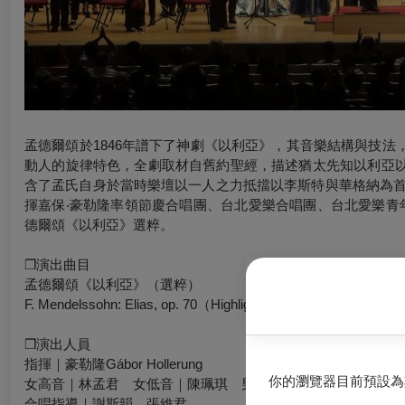
孟德爾頌於1846年譜下了神劇《以利亞》，其音樂結構與技
動人的旋律特色，全劇取材自舊約聖經，描述猶太先知以利亞
含了孟氏自身於當時樂壇以一人之力抵擋以李斯特與華格納為首的
揮嘉保‧豪勒隆率領節慶合唱團、台北愛樂合唱團、台北愛樂青
德爾頌《以利亞》選粹。
❒演出曲目
孟德爾頌《以利亞》（選粹）
F. Mendelssohn:
Elias
, op. 70（Highlights）
❒演出人員
指揮｜豪勒隆Gábor Hollerung
你的瀏覽器目前預設為
女高音｜林孟君 女低音｜陳珮琪 男高音｜李世釗 男中音｜
合唱指導｜謝斯韻、張維君