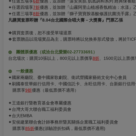
✦任選五場享
6折
優惠，並加贈『藻安美肌 肌底調和系列 經典保養組
✦任選四場享
7折
優惠，並加贈『山霧阿里山植感香氛精油：水漾』
✦任選三場享
8折
優惠，並加贈『獅子寶寶胺基酸修護抗菌洗手露』
凡購買套票即贈『8.04台北國際合唱大賽－大獎賽』門票乙張
❖購買套票後，恕不接受單場退票
❖套票贈品以現場實品為主，購票時將以兌換券形式發放，將於TIC
◍
團體票優惠（或洽台北愛樂02-27733691）
台北場次：購買10張以上，800元以上票價享
8折
、1500元以上票價
◍
一般優惠
✦國家兩廳院、臺中國家歌劇院、衛武營國家藝術文化中心會員
✦刷國泰世華銀行信用卡、中國信託卡、永旺信用卡、台新銀行信用
購票享
9折
優惠（最低票價不適用）
✦
王道銀行暨教育基金會專屬優惠
✦台灣大哥大聯合職工福利委員會
✦台大EMBA
✦安侯建業聯合會計師事務所暨其關係企業職工福利委員會
購票享
85折
優惠(須驗證折扣碼，最低票價不適用)