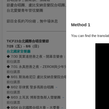
節慶合唱團、盧比安納音樂院合唱團、台北愛樂青年合唱團、台
台北愛樂青年管弦樂團
節目全長約70分鐘，無中場休息
Method 1
You can find the translat
TICF23
台北國際合唱音樂節
7/28
（五）- 8/6（日）
台北國家音樂廳
◆ 7/30 英業達慈善之夜－開幕音樂會：《命運之歌》、《感恩頌歌
前往購票
◆ 7/31 永真慈善之夜－ZERO8與少年兒童合唱
－
前往購票
◆ 8/01 斯洛維尼亞 盧比安納音樂院合唱團
－
前往購票
◆ 8/02 菲律賓 聖多瑪斯合唱團
－
前往購票
◆ 8/03 土耳其 博斯普魯斯人聲樂團
－
前往購票
◆ 8/04 台北國際合唱大賽－大獎賽
－