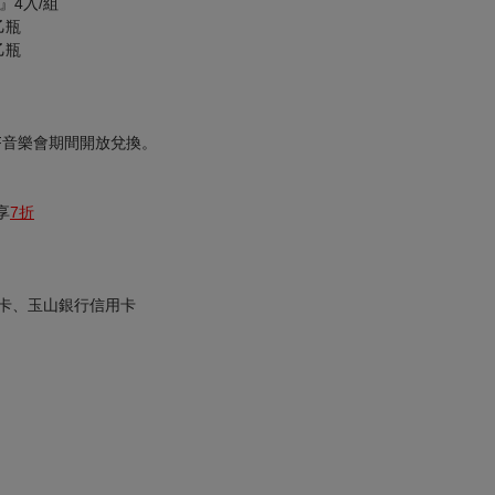
』4入/組
乙瓶
乙瓶
F音樂會期間開放兌換。
享
7折
卡、玉山銀行信用卡