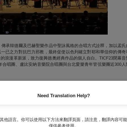
法，傳承韓德爾及巴赫聖樂作品中聖詠風格的合唱方式詮釋，加以孟氏
以一已之力對抗巴力邪教，最終促使以色列確立對耶和華信仰的傳奇
浪漫革新派，致力復興德奧經典作品的個人自白。TICF23閉幕
年合唱團、盧比安納音樂院合唱團與台北愛樂青年管弦樂團近300人
Need Translation Help?
其他語言。你可以使用以下方法來翻譯頁面，請注意，翻譯內容可
趙方豪
僅供參考使用。