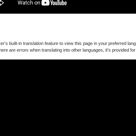
's built-in translation feature to view this page in your preferred lan
there are errors when translating into other languages, it’s provided for
團
－