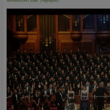
Mendelssohn:
Elias
（Highlights）