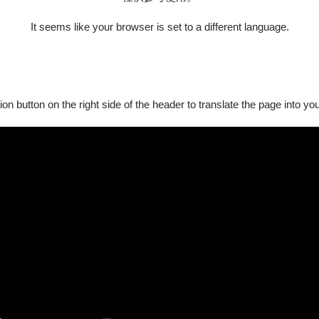
北愛樂合唱團
It seems like your browser is set to a different language.
ion button on the right side of the header to translate the page into y
》
－