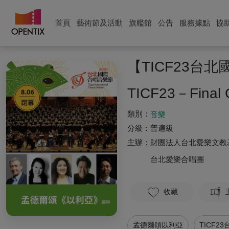
首頁
藝術節及活動
旗艦館
公告
服務據點
協
【TICF23
TICF23－Final 
類別：
音樂
分級：
普遍級
主辦：
財團法人台北愛樂文教
台北愛樂合唱團
收藏
孟德爾頌以利亞
TICF2