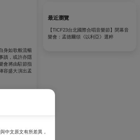
最近瀏覽
【TICF23台北國際合唱音樂節】閉幕音
樂會：孟德爾頌《以利亞》選粹
自身如歌般流暢
事蹟，或許亦隱
音樂會將由駐節指
陣容盛大演出孟
能與中文原文有所差異，