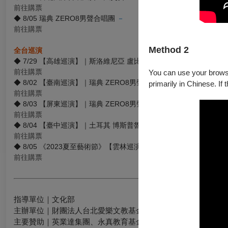
前往購票
◆ 8/05 瑞典 ZERO8男聲合唱團
－
前往購票
Method 2
全台巡演
◆ 7/29 【高雄巡演】｜斯洛維尼亞 盧比安納音樂院合唱團
－
前往購票
You can use your browser
◆ 8/02 【臺南巡演】｜瑞典 ZERO8男聲合唱團
－
primarily in Chinese. If 
前往購票
◆ 8/03 【屏東巡演】｜瑞典 ZERO8男聲合唱團
－
前往購票
◆ 8/04 【臺中巡演】｜土耳其 博斯普魯斯人聲樂團
－
前往購票
◆ 8/05 《2023夏至藝術節》【雲林巡演】｜菲律賓 聖多瑪斯合唱
前往購票
指導單位｜文化部
主辦單位｜財團法人台北愛樂文教基金會、台北愛樂合唱團
主要贊助｜英業達集團、永真教育基金會、王道銀行教育基金會