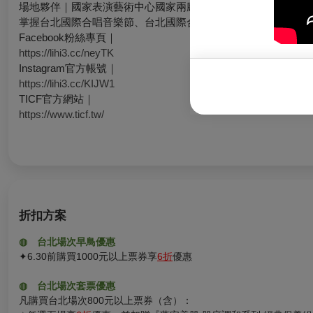
場地夥伴｜國家表演藝術中心國家兩廳院
掌握台北國際合唱音樂節、台北國際合唱大賽第一手資訊➤
Facebook粉絲專頁｜
https://lihi3.cc/neyTK
Instagram官方帳號｜
https://lihi3.cc/KIJW1
TICF官方網站｜
https://www.ticf.tw/
折扣方案
◍
台北場次早鳥優惠
✦6.30前購買1000元以上票券享
6折
優惠
◍
台北場次套票優惠
凡購買台北場次800元以上票券（含）：